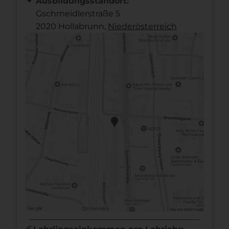
Ausbildungsstandort:
Gschmeidlerstraße 5
2020 Hollabrunn,
Nieder­österreich
euro