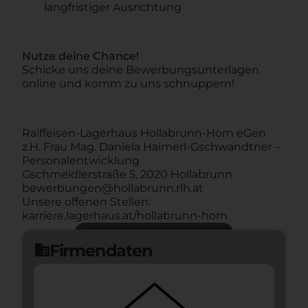
langfristiger Ausrichtung
Nutze deine Chance!
Schicke uns deine Bewerbungsunterlagen
online und komm zu uns schnuppern!
Raiffeisen-Lagerhaus Hollabrunn-Horn eGen
z.H. Frau Mag. Daniela Haimerl-Gschwandtner –
Personalentwicklung
Gschmeidlerstraße 5, 2020 Hollabrunn
bewerbungen@hollabrunn.rlh.at
Unsere offenen Stellen:
karriere.lagerhaus.at/hollabrunn-horn
Jetzt bewerben
arrow_forward
Firmendaten
domain