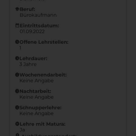
school
Beruf:
Bürokaufmann
calendar_month
Eintrittsdatum:
01.09.2022
schedule
Offene Lehrstellen:
1
schedule
Lehrdauer:
3 Jahre
info
Wochenendarbeit:
Keine Angabe
info
Nachtarbeit:
Keine Angabe
info
Schnupperlehre:
Keine Angabe
new_releases
Lehre mit Matura:
Ja
location_on