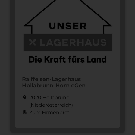
Raiffeisen-Lagerhaus
Hollabrunn-Horn eGen
location_on
2020 Hollabrunn
(Nieder­österreich)
apartment
Zum Firmenprofil