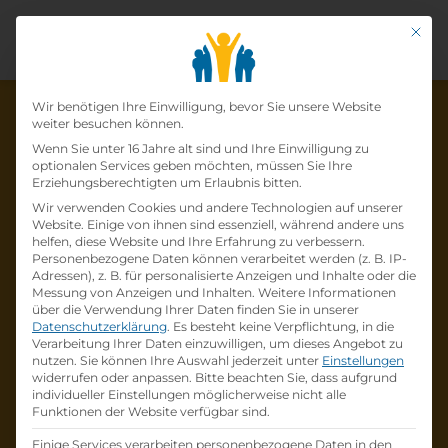
Mit di
Datenschutz-Präfer
Wir benötigen Ihre Einwilligung, bevor Sie unsere Website
weiter besuchen können.
Wenn Sie unter 16 Jahre alt sind und Ihre Einwilligung zu
optionalen Services geben möchten, müssen Sie Ihre
Die Lehrstelle wurde schon
Erziehungsberechtigten um Erlaubnis bitten.
Wir verwenden Cookies und andere Technologien auf unserer
besetzt!
Website. Einige von ihnen sind essenziell, während andere uns
helfen, diese Website und Ihre Erfahrung zu verbessern.
Personenbezogene Daten können verarbeitet werden (z. B. IP-
Die Lehrstelle
Lehre Bürokaufmann /
Adressen), z. B. für personalisierte Anzeigen und Inhalte oder die
Bürokauffrau
bei
Raiffeisen-Lagerhaus
Messung von Anzeigen und Inhalten.
Weitere Informationen
über die Verwendung Ihrer Daten finden Sie in unserer
Hollabrunn-Horn eGen
ist schon
besetzt
.
Datenschutzerklärung
.
Es besteht keine Verpflichtung, in die
Verarbeitung Ihrer Daten einzuwilligen, um dieses Angebot zu
nutzen.
Sie können Ihre Auswahl jederzeit unter
Einstellungen
Firmenprofil besuchen
widerrufen oder anpassen.
Bitte beachten Sie, dass aufgrund
individueller Einstellungen möglicherweise nicht alle
Funktionen der Website verfügbar sind.
Andere Lehrstelle suchen
Einige Services verarbeiten personenbezogene Daten in den