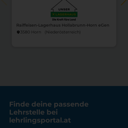
Raiffeisen-Lagerhaus Hollabrunn-Horn eGen
3580 Horn (Nieder­österreich)
location_on
lo
Finde deine passende
Lehrstelle bei
lehrlingsportal.at