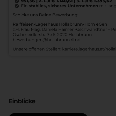
951,36 | 2. LJ: € 1.140,61 | 3. LJ: € 1.393,62
Ein
stabiles, sicheres Unternehmen
mit lang
Schicke uns Deine Bewerbung:
Raiffeisen-Lagerhaus Hollabrunn-Horn eGen
z.H. Frau Mag. Daniela Haimerl-Gschwandtner – P
Gschmeidlerstraße 5, 2020 Hollabrunn
bewerbungen@hollabrunn.rlh.at
Unsere offenen Stellen: karriere.lagerhaus.at/hol
Einblicke