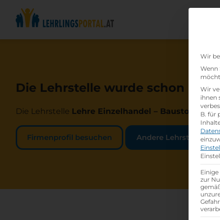
Wir be
Wenn S
möchte
Die Lehrstelle wurde schon beset
Wir ve
ihnen 
verbes
Die Lehrstelle
Lehre Einzelhandel – Baustoffhande
B. für
Inhalt
Daten
Firmenprofil besuchen
Andere Lehrstelle suc
einzuw
Einste
Einste
Einige
zur Nu
gemäß 
unzure
Gefah
verarb