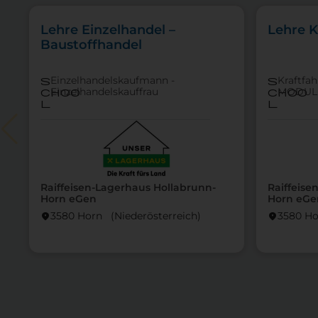
Lehre Einzelhandel –
Lehre K
Baustoffhandel
Einzelhandelskaufmann -
Kraftfa
s
s
Einzelhandelskauffrau
MODUL
choo
choo
l
l
Raiffeisen-Lagerhaus Hollabrunn-
Raiffeise
Horn eGen
Horn eGe
3580 Horn (Nieder­österreich)
3580 Ho
location_on
location_on