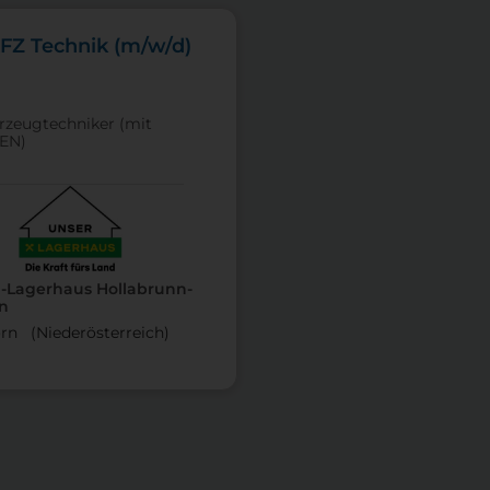
FZ Technik (m/w/d)
hrzeugtechniker (mit
EN)
n-Lagerhaus Hollabrunn-
n
rn (Nieder­österreich)