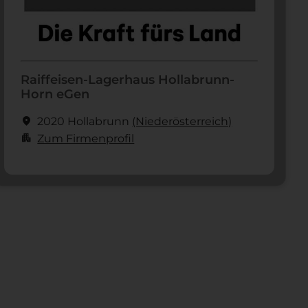
Raiffeisen-Lagerhaus Hollabrunn-
Horn eGen
location_on
2020 Hollabrunn
(Nieder­österreich)
apartment
Zum Firmenprofil