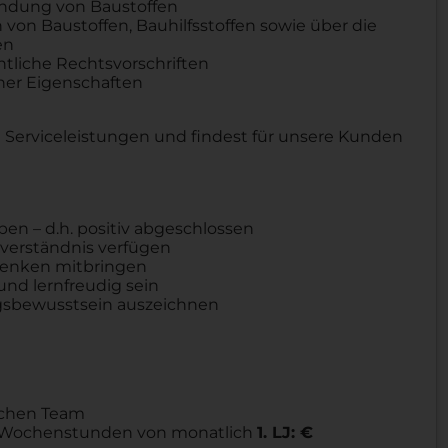
ndung von Baustoffen
von Baustoffen, Bauhilfsstoffen sowie über die
en
tliche Rechtsvorschriften
cher Eigenschaften
 Serviceleistungen und findest für unsere Kunden
ben – d.h. positiv abgeschlossen
verständnis verfügen
Denken mitbringen
und lernfreudig sein
ngsbewusstsein auszeichnen
chen Team
,5 Wochenstunden von monatlich
1. LJ: €