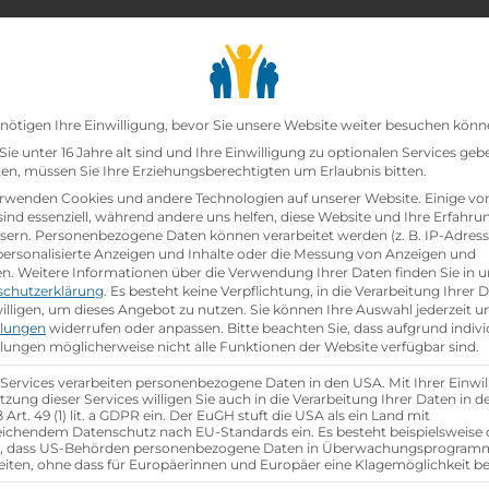
chair_alt
search
school
Lehrbetriebe
Lehrstellen Finden
Lehrb
Datenschutz-Präfer
nötigen Ihre Einwilligung, bevor Sie unsere Website weiter besuchen könn
ie unter 16 Jahre alt sind und Ihre Einwilligung zu optionalen Services geb
n, müssen Sie Ihre Erziehungsberechtigten um Erlaubnis bitten.
zt!
rwenden Cookies und andere Technologien auf unserer Website. Einige vo
sind essenziell, während andere uns helfen, diese Website und Ihre Erfahru
sern.
Personenbezogene Daten können verarbeitet werden (z. B. IP-Adresse
l (m/w/d)
bei
Raiffeisen-Lagerhaus Hollabrunn-Horn 
 personalisierte Anzeigen und Inhalte oder die Messung von Anzeigen und
en.
Weitere Informationen über die Verwendung Ihrer Daten finden Sie in u
schutzerklärung
.
Es besteht keine Verpflichtung, in die Verarbeitung Ihrer 
hen
illigen, um dieses Angebot zu nutzen.
Sie können Ihre Auswahl jederzeit u
llungen
widerrufen oder anpassen.
Bitte beachten Sie, dass aufgrund indivi
llungen möglicherweise nicht alle Funktionen der Website verfügbar sind.
 Services verarbeiten personenbezogene Daten in den USA. Mit Ihrer Einwil
tzung dieser Services willigen Sie auch in die Verarbeitung Ihrer Daten in 
Art. 49 (1) lit. a GDPR ein. Der EuGH stuft die USA als ein Land mit
ichendem Datenschutz nach EU-Standards ein. Es besteht beispielsweise 
r, dass US-Behörden personenbezogene Daten in Überwachungsprogra
eiten, ohne dass für Europäerinnen und Europäer eine Klagemöglichkeit be