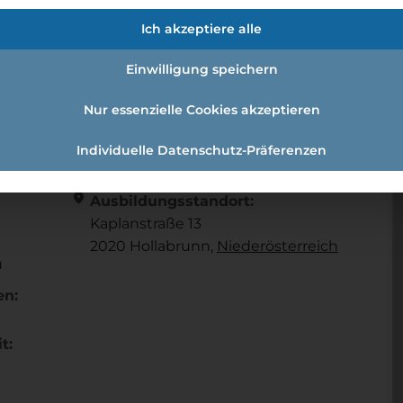
andel (m/w/d)
Ich akzeptiere alle
Einwilligung speichern
austoffhandel (m/w/d)
Nur essenzielle Cookies akzeptieren
Individuelle Datenschutz-Präferenzen
Referenznummer: zmcx43
location_on
Ausbildungsstandort:
Kaplanstraße 13
2020 Hollabrunn,
Nieder­österreich
u
en:
t: