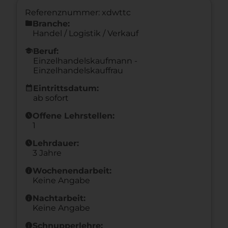
Referenznummer: xdwttc
folder
Branche:
Handel / Logistik / Verkauf
school
Beruf:
Einzelhandelskaufmann -
Einzelhandelskauffrau
calendar_month
Eintrittsdatum:
ab sofort
schedule
Offene Lehrstellen:
1
schedule
Lehrdauer:
3 Jahre
info
Wochenendarbeit:
Keine Angabe
info
Nachtarbeit:
Keine Angabe
info
Schnupperlehre: