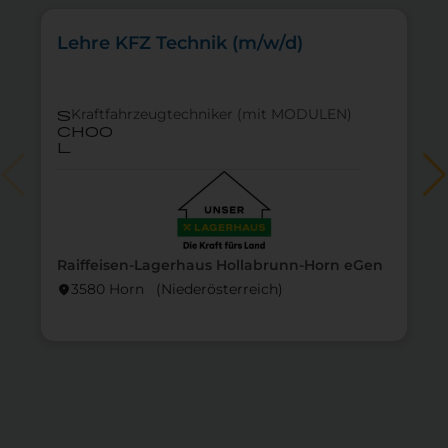
Lehre KFZ Technik (m/w/d)
Kraftfahrzeugtechniker (mit MODULEN)
s
choo
l
Raiffeisen-Lagerhaus Hollabrunn-Horn eGen
3580 Horn (Nieder­österreich)
location_on
lo