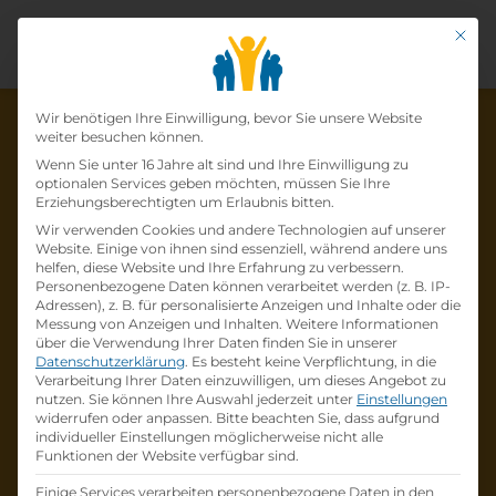
Mit di
Datenschutz-Präfer
Wir benötigen Ihre Einwilligung, bevor Sie unsere Website
weiter besuchen können.
Wenn Sie unter 16 Jahre alt sind und Ihre Einwilligung zu
optionalen Services geben möchten, müssen Sie Ihre
Die Lehrstelle wurde schon
Erziehungsberechtigten um Erlaubnis bitten.
Wir verwenden Cookies und andere Technologien auf unserer
besetzt!
Website. Einige von ihnen sind essenziell, während andere uns
helfen, diese Website und Ihre Erfahrung zu verbessern.
Personenbezogene Daten können verarbeitet werden (z. B. IP-
Die Lehrstelle
Lehre Einzelhandel –
Adressen), z. B. für personalisierte Anzeigen und Inhalte oder die
Kraftfahrzeuge und Ersatzteile (m/w/d) AB
Messung von Anzeigen und Inhalten.
Weitere Informationen
über die Verwendung Ihrer Daten finden Sie in unserer
SOFORT
bei
Raiffeisen-Lagerhaus
Datenschutzerklärung
.
Es besteht keine Verpflichtung, in die
Hollabrunn-Horn eGen
ist schon
besetzt
.
Verarbeitung Ihrer Daten einzuwilligen, um dieses Angebot zu
nutzen.
Sie können Ihre Auswahl jederzeit unter
Einstellungen
widerrufen oder anpassen.
Bitte beachten Sie, dass aufgrund
Firmenprofil besuchen
individueller Einstellungen möglicherweise nicht alle
Funktionen der Website verfügbar sind.
Andere Lehrstelle suchen
Einige Services verarbeiten personenbezogene Daten in den