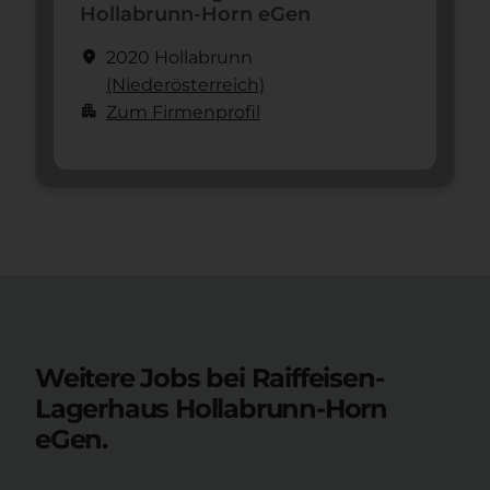
Hollabrunn-Horn eGen
location_on
2020 Hollabrunn
(Nieder­österreich)
apartment
Zum Firmenprofil
Weitere Jobs bei Raiffeisen-
Lagerhaus Hollabrunn-Horn
eGen.