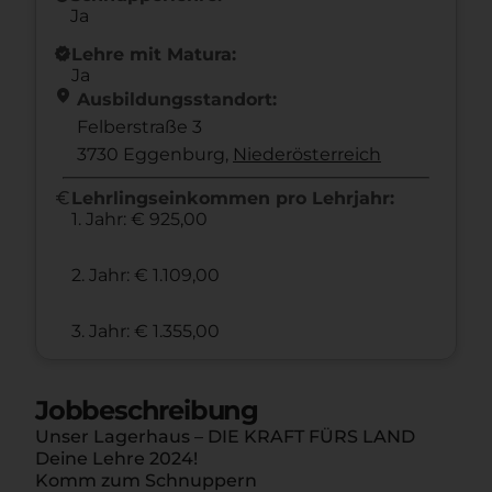
Ja
new_releases
Lehre mit Matura:
Ja
location_on
Ausbildungsstandort:
Felberstraße 3
3730 Eggenburg,
Nieder­österreich
euro
Lehrlingseinkommen pro Lehrjahr:
1. Jahr: € 925,00
2. Jahr: € 1.109,00
3. Jahr: € 1.355,00
Jobbeschreibung
Unser Lagerhaus – DIE KRAFT FÜRS LAND
Deine Lehre 2024!
Komm zum Schnuppern