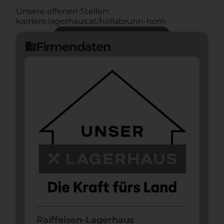
Unsere offenen Stellen:
karriere.lagerhaus.at/hollabrunn-horn
Jetzt bewerben
arrow_forward
Firmendaten
domain
Raiffeisen-Lagerhaus