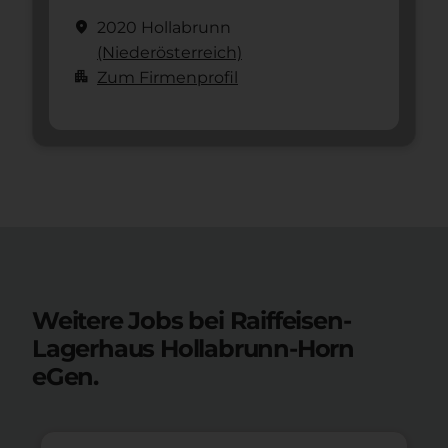
location_on
2020 Hollabrunn
(Nieder­österreich)
apartment
Zum Firmenprofil
Weitere Jobs bei Raiffeisen-
Lagerhaus Hollabrunn-Horn
eGen.