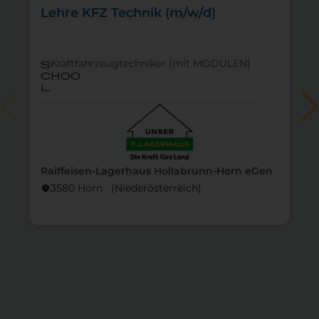
Lehre KFZ Technik (m/w/d)
Kraftfahrzeugtechniker (mit MODULEN)
s
choo
l
Raiffeisen-Lagerhaus Hollabrunn-Horn eGen
3580 Horn (Nieder­österreich)
location_on
lo