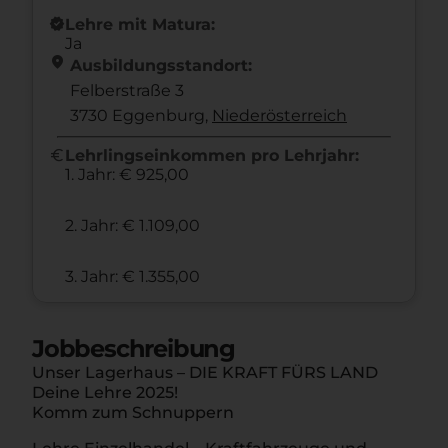
new_releases
Lehre mit Matura:
Ja
location_on
Ausbildungsstandort:
Felberstraße 3
3730 Eggenburg,
Nieder­österreich
euro
Lehrlingseinkommen pro Lehrjahr:
1. Jahr: € 925,00
2. Jahr: € 1.109,00
3. Jahr: € 1.355,00
Jobbeschreibung
Unser Lagerhaus – DIE KRAFT FÜRS LAND
Deine Lehre 2025!
Komm zum Schnuppern