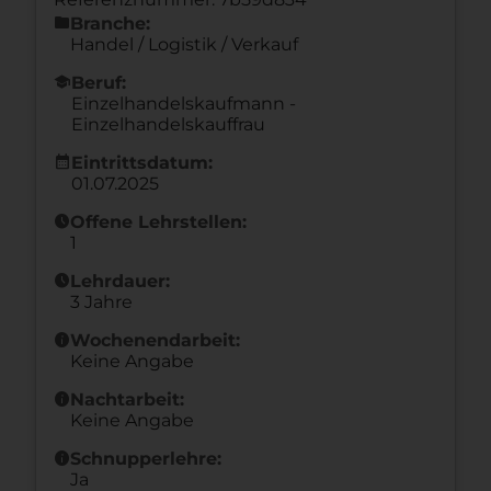
folder
Branche:
Handel / Logistik / Verkauf
school
Beruf:
Einzelhandelskaufmann -
Einzelhandelskauffrau
calendar_month
Eintrittsdatum:
01.07.2025
schedule
Offene Lehrstellen:
1
schedule
Lehrdauer:
3 Jahre
info
Wochenendarbeit:
Keine Angabe
info
Nachtarbeit:
Keine Angabe
info
Schnupperlehre:
Ja