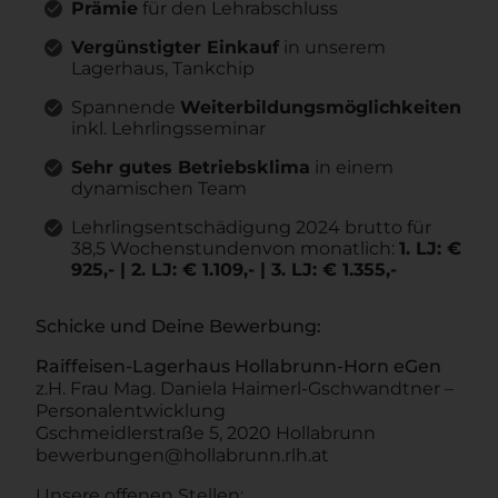
Prämie
für den Lehrabschluss
Vergünstigter Einkauf
in unserem
Lagerhaus, Tankchip
Spannende
Weiterbildungsmöglichkeiten
inkl. Lehrlingsseminar
Sehr gutes Betriebsklima
in einem
dynamischen Team
Lehrlingsentschädigung 2024 brutto für
38,5 Wochenstundenvon monatlich:
1. LJ: €
925,- | 2. LJ: € 1.109,- | 3. LJ: € 1.355,-
Schicke und Deine Bewerbung:
Raiffeisen-Lagerhaus Hollabrunn-Horn eGen
z.H. Frau Mag. Daniela Haimerl-Gschwandtner –
Personalentwicklung
Gschmeidlerstraße 5, 2020 Hollabrunn
bewerbungen@hollabrunn.rlh.at
Unsere offenen Stellen: