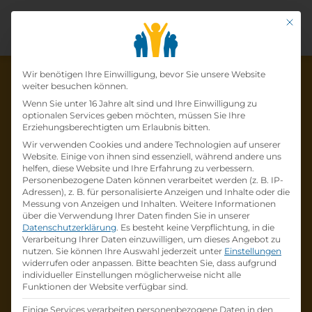
Mit di
Datenschutz-Präfer
Wir benötigen Ihre Einwilligung, bevor Sie unsere Website
weiter besuchen können.
Wenn Sie unter 16 Jahre alt sind und Ihre Einwilligung zu
optionalen Services geben möchten, müssen Sie Ihre
Die Lehrstelle wurde schon
Erziehungsberechtigten um Erlaubnis bitten.
Wir verwenden Cookies und andere Technologien auf unserer
besetzt!
Website. Einige von ihnen sind essenziell, während andere uns
helfen, diese Website und Ihre Erfahrung zu verbessern.
Personenbezogene Daten können verarbeitet werden (z. B. IP-
Die Lehrstelle
Lehre Einzelhandel –
Adressen), z. B. für personalisierte Anzeigen und Inhalte oder die
Kraftfahrzeuge und Ersatzteile (m/w/d)
bei
Messung von Anzeigen und Inhalten.
Weitere Informationen
über die Verwendung Ihrer Daten finden Sie in unserer
Raiffeisen-Lagerhaus Hollabrunn-Horn eGen
Datenschutzerklärung
.
Es besteht keine Verpflichtung, in die
ist schon
besetzt
.
Verarbeitung Ihrer Daten einzuwilligen, um dieses Angebot zu
nutzen.
Sie können Ihre Auswahl jederzeit unter
Einstellungen
widerrufen oder anpassen.
Bitte beachten Sie, dass aufgrund
Firmenprofil besuchen
individueller Einstellungen möglicherweise nicht alle
Funktionen der Website verfügbar sind.
Andere Lehrstelle suchen
Einige Services verarbeiten personenbezogene Daten in den