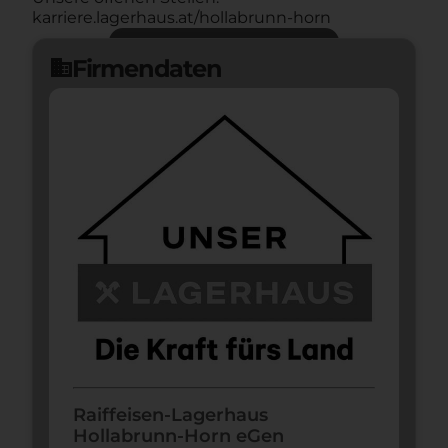
karriere.lagerhaus.at/hollabrunn-horn
Jetzt bewerben
arrow_forward
Firmendaten
domain
Raiffeisen-Lagerhaus
Hollabrunn-Horn eGen