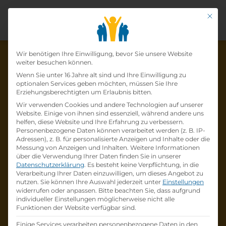
Mit di
Datenschutz-Präfer
Wir benötigen Ihre Einwilligung, bevor Sie unsere Website
weiter besuchen können.
Wenn Sie unter 16 Jahre alt sind und Ihre Einwilligung zu
optionalen Services geben möchten, müssen Sie Ihre
Die Lehrstelle wurde schon
Erziehungsberechtigten um Erlaubnis bitten.
Wir verwenden Cookies und andere Technologien auf unserer
besetzt!
Website. Einige von ihnen sind essenziell, während andere uns
helfen, diese Website und Ihre Erfahrung zu verbessern.
Personenbezogene Daten können verarbeitet werden (z. B. IP-
Die Lehrstelle
Lehre Einzelhandel –
Adressen), z. B. für personalisierte Anzeigen und Inhalte oder die
Kraftfahrzeuge und Ersatzteile
bei
Raiffeisen-
Messung von Anzeigen und Inhalten.
Weitere Informationen
über die Verwendung Ihrer Daten finden Sie in unserer
Lagerhaus Hollabrunn-Horn eGen
ist schon
Datenschutzerklärung
.
Es besteht keine Verpflichtung, in die
besetzt
.
Verarbeitung Ihrer Daten einzuwilligen, um dieses Angebot zu
nutzen.
Sie können Ihre Auswahl jederzeit unter
Einstellungen
widerrufen oder anpassen.
Bitte beachten Sie, dass aufgrund
Firmenprofil besuchen
individueller Einstellungen möglicherweise nicht alle
Funktionen der Website verfügbar sind.
Andere Lehrstelle suchen
Einige Services verarbeiten personenbezogene Daten in den