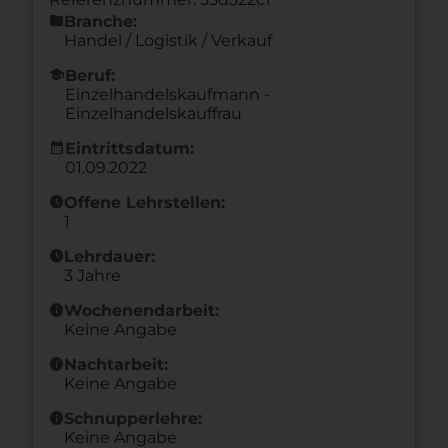
folder
Branche:
Handel / Logistik / Verkauf
school
Beruf:
Einzelhandelskaufmann -
Einzelhandelskauffrau
calendar_month
Eintrittsdatum:
01.09.2022
schedule
Offene Lehrstellen:
1
schedule
Lehrdauer:
3 Jahre
info
Wochenendarbeit:
Keine Angabe
info
Nachtarbeit:
Keine Angabe
info
Schnupperlehre:
Keine Angabe