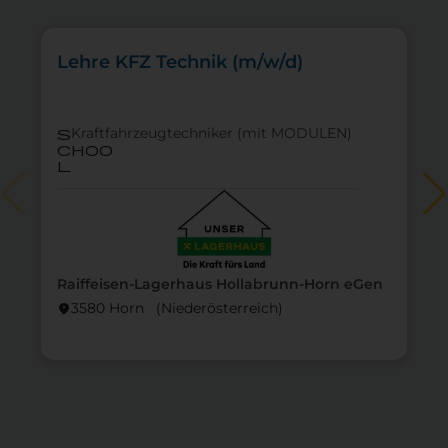
Lehre KFZ Technik (m/w/d)
Kraftfahrzeugtechniker (mit MODULEN)
s
choo
l
Raiffeisen-Lagerhaus Hollabrunn-Horn eGen
3580 Horn (Nieder­österreich)
location_on
lo