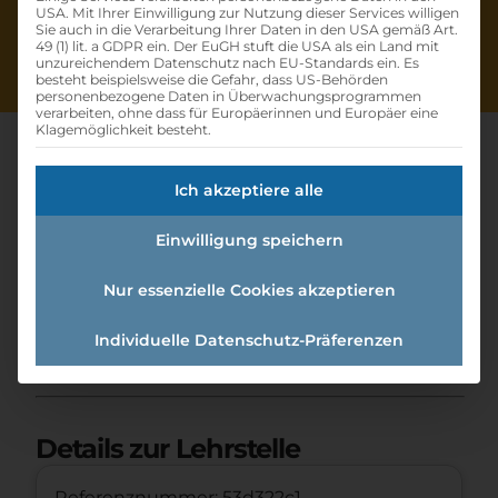
USA. Mit Ihrer Einwilligung zur Nutzung dieser Services willigen
Sie auch in die Verarbeitung Ihrer Daten in den USA gemäß Art.
49 (1) lit. a GDPR ein. Der EuGH stuft die USA als ein Land mit
unzureichendem Datenschutz nach EU-Standards ein. Es
besteht beispielsweise die Gefahr, dass US-Behörden
personenbezogene Daten in Überwachungsprogrammen
verarbeiten, ohne dass für Europäerinnen und Europäer eine
Klagemöglichkeit besteht.
Ich akzeptiere alle
Lehre Einzelhandel –
Einwilligung speichern
Kraftfahrzeuge Und
Ersatzteile
Nur essenzielle Cookies akzeptieren
Individuelle Datenschutz-Präferenzen
Home
»
Offene Lehrstellen
»
Lehre Einzelhandel
– Kraftfahrzeuge und Ersatzteile
Details zur Lehrstelle
Referenznummer: 53d322c1