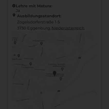
new_releases
Lehre mit Matura:
Ja
location_on
Ausbildungsstandort:
Zogelsdorferstraße 1-5
3730 Eggenburg,
Nieder­österreich