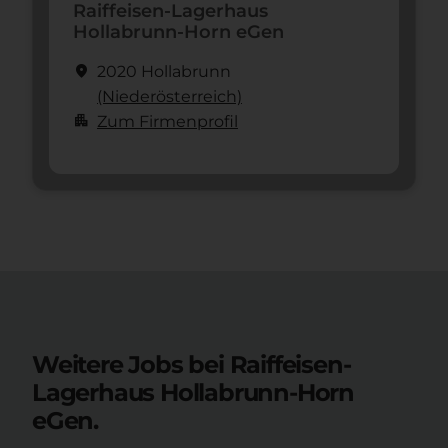
Raiffeisen-Lagerhaus
Hollabrunn-Horn eGen
location_on
2020 Hollabrunn
(Nieder­österreich)
apartment
Zum Firmenprofil
Weitere Jobs bei Raiffeisen-
Lagerhaus Hollabrunn-Horn
eGen.