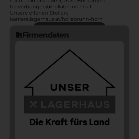
Gschmeidlerstraße 5, 2020 Hollabrunn
bewerbungen@hollabrunn.rlh.at
Unsere offenen Stellen:
karriere.lagerhaus.at/hollabrunn-horn
Jetzt bewerben
arrow_forward
Firmendaten
domain