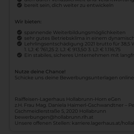
bereit sein, dich weiter zu entwickeln
Wir bieten:
spannende Weiterbildungsmöglichkeiten
sehr gutes Betriebsklima in einem dynamis
Lehrlingsentschädigung 2021 brutto für 38,
1. LJ: € 761,25 2. LJ: € 913,50 3. LJ: € 1.116,75
Ein stabiles, sicheres Unternehmen mit langfr
Nutze deine Chance!
Schicke uns deine Bewerbungsunterlagen onlin
Raiffeisen-Lagerhaus Hollabrunn-Horn eGen
z.H. Frau Mag. Daniela Haimerl-Gschwandtner – P
Gschmeidlerstraße 5, 2020 Hollabrunn
bewerbungen@hollabrunn.rlh.at
Unsere offenen Stellen: karriere.lagerhaus.at/hol