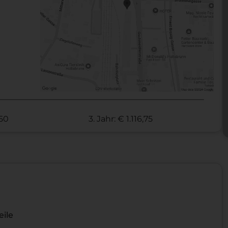
,50
3. Jahr: € 1.116,75
eile