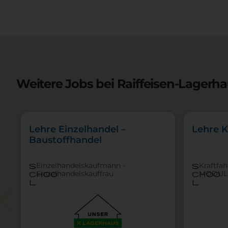
Weitere Jobs bei Raiffeisen-Lagerh
Lehre Einzelhandel –
Lehre K
Baustoffhandel
Einzelhandelskaufmann -
Kraftfa
s
s
Einzelhandelskauffrau
MODUL
choo
choo
l
l