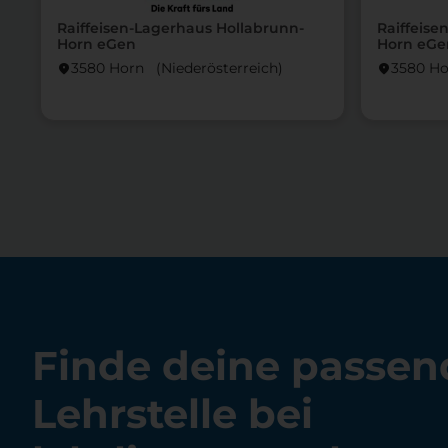
Raiffeisen-Lagerhaus Hollabrunn-
Raiffeise
Horn eGen
Horn eGe
3580 Horn (Nieder­österreich)
3580 Ho
location_on
location_on
Finde deine passen
Lehrstelle bei