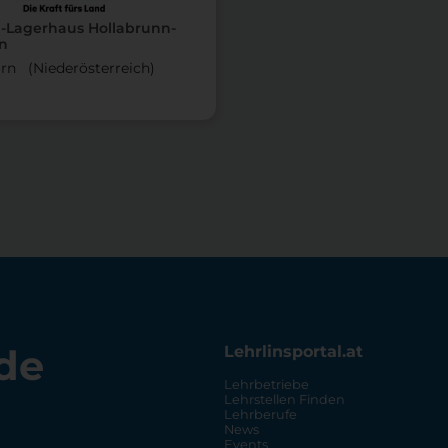
n-Lagerhaus Hollabrunn-
n
rn (Nieder­österreich)
de
Lehrlinsportal.at
Lehrbetriebe
Lehrstellen Finden
Lehrberufe
News
Events