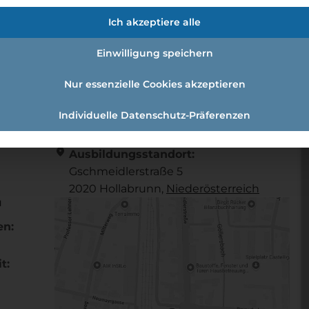
euge Und Ersatzteile
Ich akzeptiere alle
Einwilligung speichern
raftfahrzeuge und Ersatzteile
Nur essenzielle Cookies akzeptieren
Individuelle Datenschutz-Präferenzen
Referenznummer: 63400cef
location_on
Ausbildungsstandort:
Gschmeidlerstraße 5
2020 Hollabrunn,
Nieder­österreich
u
en:
t: