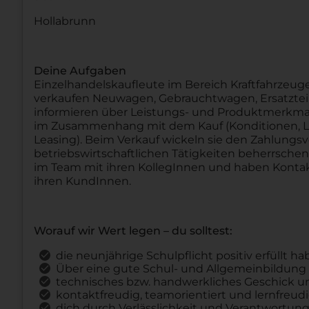
Hollabrunn
Deine Aufgaben
Einzelhandelskaufleute im Bereich Kraftfahrzeuge
verkaufen Neuwagen, Gebrauchtwagen, Ersatzteil
informieren über Leistungs- und Produktmerkmal
im Zusammenhang mit dem Kauf (Konditionen, Li
Leasing). Beim Verkauf wickeln sie den Zahlungsv
betriebswirtschaftlichen Tätigkeiten beherrsch
im Team mit ihren KollegInnen und haben Kontak
ihren KundInnen.
Worauf wir Wert legen – du solltest:
die neunjährige Schulpflicht positiv erfüllt h
Über eine gute Schul- und Allgemeinbildung
technisches bzw. handwerkliches Geschick u
kontaktfreudig, teamorientiert und lernfreudi
dich durch Verlässlichkeit und Verantwortu