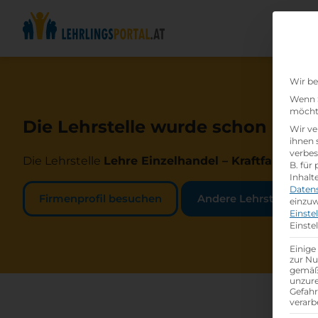
Wir be
Wenn S
möchte
Die Lehrstelle wurde schon beset
Wir ve
ihnen 
verbes
Die Lehrstelle
Lehre Einzelhandel – Kraftfahrzeuge
B. für
Inhalt
Daten
Firmenprofil besuchen
Andere Lehrstelle suc
einzuw
Einste
Einste
Einige
zur Nu
gemäß 
unzure
Gefah
verarb