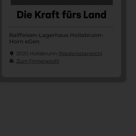
Raiffeisen-Lagerhaus Hollabrunn-
Horn eGen
location_on
2020 Hollabrunn
(Nieder­österreich)
apartment
Zum Firmenprofil