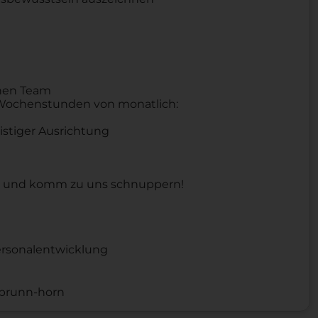
chen Team
5 Wochenstunden von monatlich:
istiger Ausrichtung
e und komm zu uns schnuppern!
ersonalentwicklung
labrunn-horn