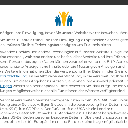
chair_alt
search
school
Lehrbetriebe
Lehrstellen Finden
Lehrb
Datenschutz-Präfer
nötigen Ihre Einwilligung, bevor Sie unsere Website weiter besuchen könn
ie unter 16 Jahre alt sind und Ihre Einwilligung zu optionalen Services geb
n, müssen Sie Ihre Erziehungsberechtigten um Erlaubnis bitten.
zt!
rwenden Cookies und andere Technologien auf unserer Website. Einige vo
sind essenziell, während andere uns helfen, diese Website und Ihre Erfahru
sern.
Personenbezogene Daten können verarbeitet werden (z. B. IP-Adresse
 und Ersatzteile
bei
Raiffeisen-Lagerhaus Hollabrun
 personalisierte Anzeigen und Inhalte oder die Messung von Anzeigen und
en.
Weitere Informationen über die Verwendung Ihrer Daten finden Sie in u
schutzerklärung
.
Es besteht keine Verpflichtung, in die Verarbeitung Ihrer 
hen
illigen, um dieses Angebot zu nutzen.
Sie können Ihre Auswahl jederzeit u
llungen
widerrufen oder anpassen.
Bitte beachten Sie, dass aufgrund indivi
llungen möglicherweise nicht alle Funktionen der Website verfügbar sind.
 Services verarbeiten personenbezogene Daten in den USA. Mit Ihrer Einwil
tzung dieser Services willigen Sie auch in die Verarbeitung Ihrer Daten in 
Art. 49 (1) lit. a GDPR ein. Der EuGH stuft die USA als ein Land mit
ichendem Datenschutz nach EU-Standards ein. Es besteht beispielsweise 
r, dass US-Behörden personenbezogene Daten in Überwachungsprogra
eiten, ohne dass für Europäerinnen und Europäer eine Klagemöglichkeit be