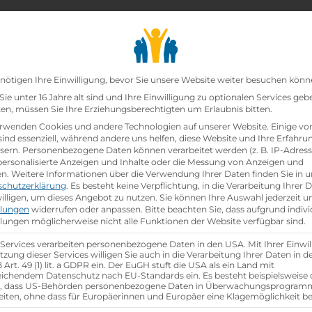
chair_alt
search
school
Lehrbetriebe
Lehrstellen Finden
Lehrb
Datenschutz-Präfer
nötigen Ihre Einwilligung, bevor Sie unsere Website weiter besuchen könn
ie unter 16 Jahre alt sind und Ihre Einwilligung zu optionalen Services geb
n, müssen Sie Ihre Erziehungsberechtigten um Erlaubnis bitten.
zt!
rwenden Cookies und andere Technologien auf unserer Website. Einige vo
sind essenziell, während andere uns helfen, diese Website und Ihre Erfahru
sern.
Personenbezogene Daten können verarbeitet werden (z. B. IP-Adresse
oduktmessung (m/w/d) - 2024
bei
TRUMPF Maschinen 
 personalisierte Anzeigen und Inhalte oder die Messung von Anzeigen und
en.
Weitere Informationen über die Verwendung Ihrer Daten finden Sie in u
schutzerklärung
.
Es besteht keine Verpflichtung, in die Verarbeitung Ihrer 
hen
illigen, um dieses Angebot zu nutzen.
Sie können Ihre Auswahl jederzeit u
llungen
widerrufen oder anpassen.
Bitte beachten Sie, dass aufgrund indivi
llungen möglicherweise nicht alle Funktionen der Website verfügbar sind.
 Services verarbeiten personenbezogene Daten in den USA. Mit Ihrer Einwil
tzung dieser Services willigen Sie auch in die Verarbeitung Ihrer Daten in 
Art. 49 (1) lit. a GDPR ein. Der EuGH stuft die USA als ein Land mit
ichendem Datenschutz nach EU-Standards ein. Es besteht beispielsweise 
r, dass US-Behörden personenbezogene Daten in Überwachungsprogra
eiten, ohne dass für Europäerinnen und Europäer eine Klagemöglichkeit be