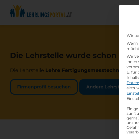
Wir be
Wenn S
möchte
Die Lehrstelle wurde schon beset
Wir ve
ihnen 
verbes
Die Lehrstelle
Lehre Fertigungsmesstechnik - Pr
B. für
Inhalt
Daten
Firmenprofil besuchen
Andere Lehrstelle suc
einzuw
Einste
Einste
Einige
zur Nu
gemäß 
unzure
Gefah
verarb