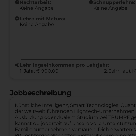
info
info
Nachtarbeit:
Schnupperlehre:
Keine Angabe
Keine Angabe
new_releases
Lehre mit Matura:
Keine Angabe
euro
Lehrlingseinkommen pro Lehrjahr:
1. Jahr: € 900,00
2. Jahr: laut 
Jobbeschreibung
Künstliche Intelligenz, Smart Technologies, Qua
der weltweit führenden Hightech-Unternehmen g
Ausbildung oder dualem Studium bei TRUMPF ges
kannst du jederzeit auf unsere volle Unterstützun
Familienunternehmen vertrauen. Dich erwarten s
80 Tochtergesellschaften weltweit sowie eine at