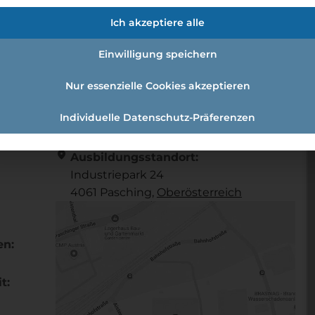
 Produktmessung (m/w/d) - 2024
Ich akzeptiere alle
Einwilligung speichern
echnik - Produktmessung (m/w/d) - 2024
Nur essenzielle Cookies akzeptieren
Individuelle Datenschutz-Präferenzen
Referenznummer: e77b70ff
location_on
Ausbildungsstandort:
Industriepark 24
4061 Pasching,
Ober­österreich
en:
t: