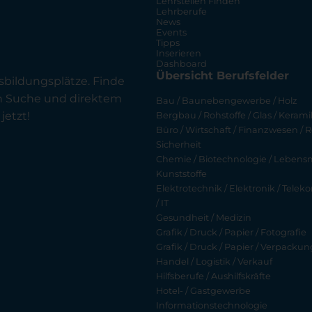
Lehrstellen Finden
Lehrberufe
News
Events
Tipps
Inserieren
Dashboard
Übersicht Berufsfelder
sbildungsplätze. Finde
en Suche und direktem
Bau / Baunebengewerbe / Holz
jetzt!
Bergbau / Rohstoffe / Glas / Keramik
Büro / Wirtschaft / Finanzwesen / R
Sicherheit
Chemie / Biotechnologie / Lebensmi
Kunststoffe
Elektrotechnik / Elektronik / Tel
/ IT
Gesundheit / Medizin
Grafik / Druck / Papier / Fotografie
Grafik / Druck / Papier / Verpackun
Handel / Logistik / Verkauf
Hilfsberufe / Aushilfskräfte
Hotel- / Gastgewerbe
Informationstechnologie