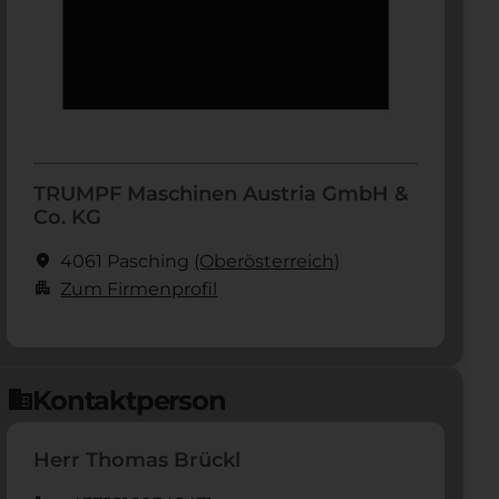
TRUMPF Maschinen Austria GmbH &
Co. KG
location_on
4061 Pasching
(Ober­österreich)
apartment
Zum Firmenprofil
Kontaktperson
domain
Herr Thomas Brückl