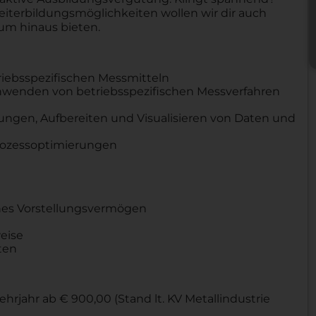
eiterbildungsmöglichkeiten wollen wir dir auch
um hinaus bieten.
riebsspezifischen Messmitteln
nwenden von betriebsspezifischen Messverfahren
ngen, Aufbereiten und Visualisieren von Daten und
rozessoptimierungen
hes Vorstellungsvermögen
weise
ten
rjahr ab € 900,00 (Stand lt. KV Metallindustrie