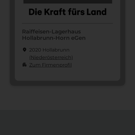
Raiffeisen-Lagerhaus
Hollabrunn-Horn eGen
location_on
2020 Hollabrunn
(Nieder­österreich)
apartment
Zum Firmenprofil