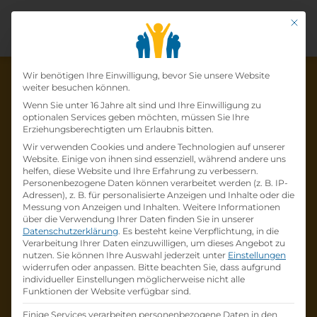
Mit di
Datenschutz-Präfer
Wir benötigen Ihre Einwilligung, bevor Sie unsere Website
weiter besuchen können.
Wenn Sie unter 16 Jahre alt sind und Ihre Einwilligung zu
optionalen Services geben möchten, müssen Sie Ihre
Die Lehrstelle wurde schon
Erziehungsberechtigten um Erlaubnis bitten.
Wir verwenden Cookies und andere Technologien auf unserer
besetzt!
Website. Einige von ihnen sind essenziell, während andere uns
helfen, diese Website und Ihre Erfahrung zu verbessern.
Personenbezogene Daten können verarbeitet werden (z. B. IP-
Die Lehrstelle
Lehre KFZ Technik
bei
Adressen), z. B. für personalisierte Anzeigen und Inhalte oder die
Raiffeisen-Lagerhaus Hollabrunn-Horn eGen
Messung von Anzeigen und Inhalten.
Weitere Informationen
über die Verwendung Ihrer Daten finden Sie in unserer
ist schon
besetzt
.
Datenschutzerklärung
.
Es besteht keine Verpflichtung, in die
Verarbeitung Ihrer Daten einzuwilligen, um dieses Angebot zu
nutzen.
Sie können Ihre Auswahl jederzeit unter
Einstellungen
Firmenprofil besuchen
widerrufen oder anpassen.
Bitte beachten Sie, dass aufgrund
individueller Einstellungen möglicherweise nicht alle
Funktionen der Website verfügbar sind.
Andere Lehrstelle suchen
Einige Services verarbeiten personenbezogene Daten in den