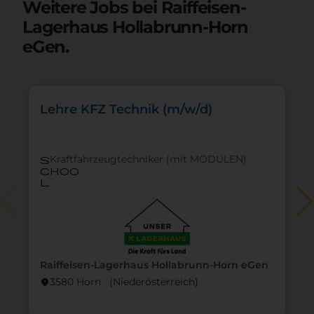
Weitere Jobs bei Raiffeisen-
Lagerhaus Hollabrunn-Horn
eGen.
Lehre KFZ Technik (m/w/d)
Kraftfahrzeugtechniker (mit MODULEN)
s
choo
l
Raiffeisen-Lagerhaus Hollabrunn-Horn eGen
3580 Horn (Nieder­österreich)
location_on
lo