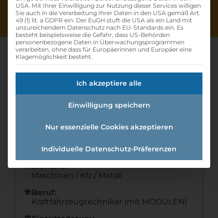
USA. Mit Ihrer Einwilligung zur Nutzung dieser Services willigen
Sie auch in die Verarbeitung Ihrer Daten in den USA gemäß Art.
49 (1) lit. a GDPR ein. Der EuGH stuft die USA als ein Land mit
unzureichendem Datenschutz nach EU-Standards ein. Es
besteht beispielsweise die Gefahr, dass US-Behörden
personenbezogene Daten in Überwachungsprogrammen
verarbeiten, ohne dass für Europäerinnen und Europäer eine
Klagemöglichkeit besteht.
Lehre Kfz Technik
Ich akzeptiere alle
Home
»
Offene Lehrstellen
»
Lehre KFZ Technik
Einwilligung speichern
Nur essenzielle Cookies akzeptieren
Details zur Lehrstelle
Individuelle Datenschutz-Präferenzen
Referenznummer: 938e2121
folder
Branche:
Maschinen / Kfz / Metall
school
Beruf:
Kraftfahrzeugtechniker (mit MODULEN)