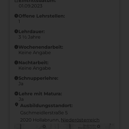
calendar_month
Eintrittsdatum:
01.09.2023
schedule
Offene Lehrstellen:
1
schedule
Lehrdauer:
3 ½ Jahre
info
Wochenendarbeit:
Keine Angabe
info
Nachtarbeit:
Keine Angabe
info
Schnupperlehre:
Ja
new_releases
Lehre mit Matura:
Ja
location_on
Ausbildungsstandort:
Gschmeidlerstraße 5
2020 Hollabrunn,
Nieder­österreich