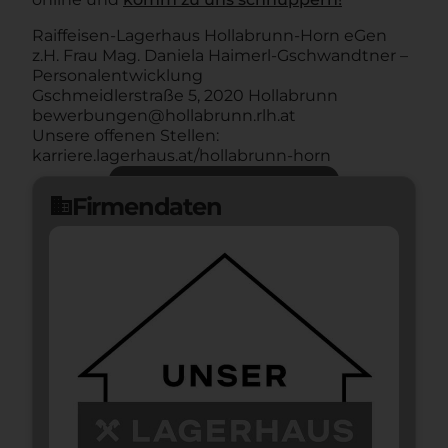
Raiffeisen-Lagerhaus Hollabrunn-Horn eGen
z.H. Frau Mag. Daniela Haimerl-Gschwandtner –
Personalentwicklung
Gschmeidlerstraße 5, 2020 Hollabrunn
bewerbungen@hollabrunn.rlh.at
Unsere offenen Stellen:
karriere.lagerhaus.at/hollabrunn-horn
Jetzt bewerben
arrow_forward
Firmendaten
domain