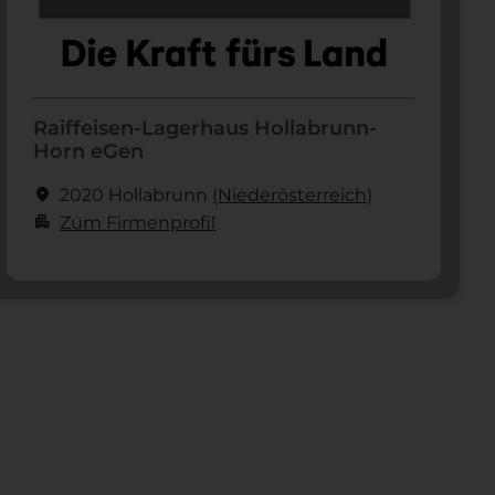
Raiffeisen-Lagerhaus Hollabrunn-
Horn eGen
location_on
2020 Hollabrunn
(Nieder­österreich)
apartment
Zum Firmenprofil