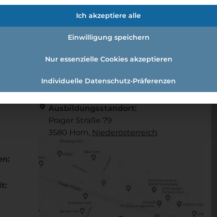
Ich akzeptiere alle
Einwilligung speichern
Nur essenzielle Cookies akzeptieren
Individuelle Datenschutz-Präferenzen
Referenznummer: b406b07c
location_on
Ausbildungsstandort:
Prager Straße 79
3580 Horn,
Nieder­österreich
en:
t: