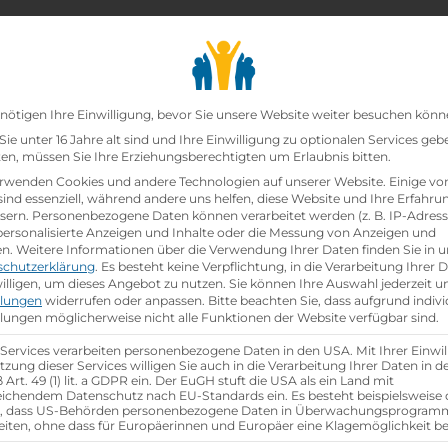
chair_alt
search
school
Lehrbetriebe
Lehrstellen Finden
Lehrb
Datenschutz-Präfer
nötigen Ihre Einwilligung, bevor Sie unsere Website weiter besuchen könn
ie unter 16 Jahre alt sind und Ihre Einwilligung zu optionalen Services geb
n, müssen Sie Ihre Erziehungsberechtigten um Erlaubnis bitten.
zt!
rwenden Cookies und andere Technologien auf unserer Website. Einige vo
sind essenziell, während andere uns helfen, diese Website und Ihre Erfahru
sern.
Personenbezogene Daten können verarbeitet werden (z. B. IP-Adresse
Lagerhaus Hollabrunn-Horn eGen
ist schon
besetzt
.
 personalisierte Anzeigen und Inhalte oder die Messung von Anzeigen und
en.
Weitere Informationen über die Verwendung Ihrer Daten finden Sie in u
schutzerklärung
.
Es besteht keine Verpflichtung, in die Verarbeitung Ihrer 
hen
illigen, um dieses Angebot zu nutzen.
Sie können Ihre Auswahl jederzeit u
llungen
widerrufen oder anpassen.
Bitte beachten Sie, dass aufgrund indivi
llungen möglicherweise nicht alle Funktionen der Website verfügbar sind.
 Services verarbeiten personenbezogene Daten in den USA. Mit Ihrer Einwil
tzung dieser Services willigen Sie auch in die Verarbeitung Ihrer Daten in 
Art. 49 (1) lit. a GDPR ein. Der EuGH stuft die USA als ein Land mit
ichendem Datenschutz nach EU-Standards ein. Es besteht beispielsweise 
r, dass US-Behörden personenbezogene Daten in Überwachungsprogra
eiten, ohne dass für Europäerinnen und Europäer eine Klagemöglichkeit be