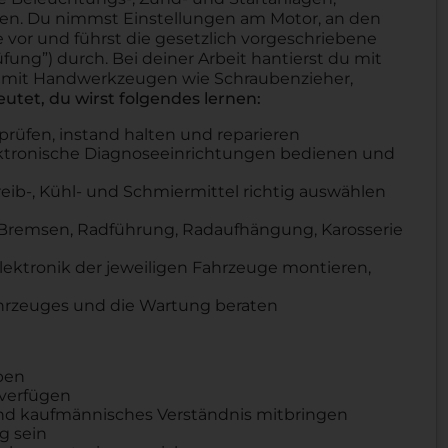
en. Du nimmst Einstellungen am Motor, an den
 vor und führst die gesetzlich vorgeschriebene
ung”) durch. Bei deiner Arbeit hantierst du mit
h mit Handwerkzeugen wie Schraubenzieher,
utet, du wirst folgendes lernen:
rüfen, instand halten und reparieren
lektronische Diagnoseeinrichtungen bedienen und
reib-, Kühl- und Schmiermittel richtig auswählen
 Bremsen, Radführung, Radaufhängung, Karosserie
ektronik der jeweiligen Fahrzeuge montieren,
hrzeuges und die Wartung beraten
aben
 verfügen
nd kaufmännisches Verständnis mitbringen
g sein