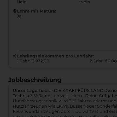
Nein
Nein
new_releases
Lehre mit Matura:
Ja
euro
Lehrlingseinkommen pro Lehrjahr:
1. Jahr: € 932,00
2. Jahr: € 1.0
Jobbeschreibung
Unser Lagerhaus – DIE KRAFT FÜRS LAND
Deine
Technik
3 ½ Jahre Lehrzeit Horn
Deine Aufgab
Nutzfahrzeugtechnik wird 3 ½ Jahren erlernt und
Nutzfahrzeugen wie LKWs, Bussen oder Sonderfah
Feuerwehrfahrzeugen durch. Du wartest und ers
ersetzt elektrische und elektronische Bauteile, 