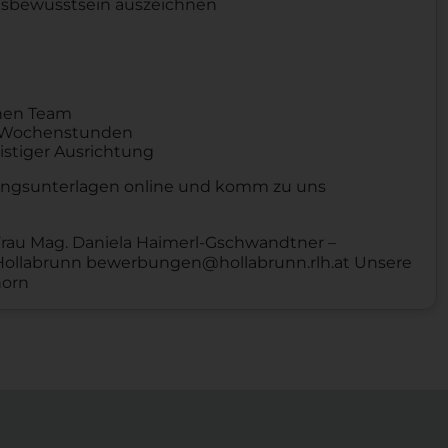
ngsbewusstsein auszeichnen
chen Team
,5 Wochenstunden
istiger Ausrichtung
ngsunterlagen online und komm zu uns
Frau Mag. Daniela Haimerl-Gschwandtner –
 Hollabrunn bewerbungen@hollabrunn.rlh.at Unsere
horn