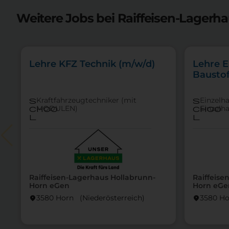
Weitere Jobs bei Raiffeisen-Lagerh
Lehre KFZ Technik (m/w/d)
Lehre E
Bausto
Kraftfahrzeugtechniker (mit
Einzelh
s
s
MODULEN)
Einzelh
choo
choo
l
l
Raiffeisen-Lagerhaus Hollabrunn-
Raiffeise
Horn eGen
Horn eGe
3580 Horn (Nieder­österreich)
3580 Ho
location_on
location_on