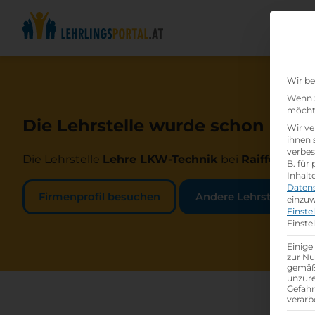
Wir be
Wenn S
möchte
Die Lehrstelle wurde schon beset
Wir ve
ihnen 
verbes
Die Lehrstelle
Lehre LKW-Technik
bei
Raiffeisen-
B. für
Inhalt
Daten
Firmenprofil besuchen
Andere Lehrstelle suc
einzuw
Einste
Einste
Einige
zur Nu
gemäß 
unzure
Gefah
verarb