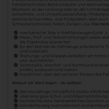
Fahrtenschreiber, Bordcomputer und Alarmanlag
Bremsen, an der Lenkung oder an der Lichtanlage
Sicherheits- und Umweltüberprüfung (“Pickerlprüf
elektronischen Mess- und Prüfgeräten, aber auc
Schraubenschlüssel, Feilen, Zangen usw.
Das bede
mechanische Teile in Kraftfahrzeugen/LKW´s p
Mess-, Prüf- und Testeinrichtungen sowie e
die Ergebnisse auswerten
für den Betrieb der Fahrzeuge erforderliche T
und einsetzen
Wartungs- und Reparaturarbeiten am Motor,
usw. durchführen
Sicherheits-, Komfort- und Kommunikationsel
prüfen, ausbauen und warten
KundInnen über den sicheren Einsatz des Fa
Worauf wir Wert legen – du solltest:
die neunjährige Schulpflicht positiv erfüllt h
über eine gute Schul- und Allgemeinbildung
technisches bzw. handwerkliches Geschick u
kontaktfreudig, teamorientiert und lernfreudi