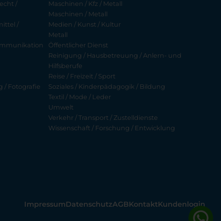
echt /
Maschinen / Kfz / Metall
Maschinen / Metall
ttel /
Medien / Kunst / Kultur
Metall
ekommunikation
Öffentlicher Dienst
Reinigung / Hausbetreuung / Anlern- und
Hilfsberufe
Reise / Freizeit / Sport
g / Fotografie
Soziales / Kinderpädagogik / Bildung
Textil / Mode / Leder
Umwelt
Verkehr / Transport / Zustelldienste
Wissenschaft / Forschung / Entwicklung
Impressum
Datenschutz
AGB
Kontakt
Kundenlogin