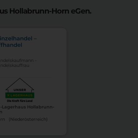
aus Hollabrunn-Horn eGen.
inzelhandel –
ffhandel
andelskaufmann -
andelskauffrau
n-Lagerhaus Hollabrunn-
n
rn (Nieder­österreich)