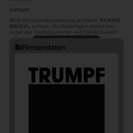
Kontakt
Bitte die Onlinebewerbung an
Herrn THOMAS
BRÜCKL
richten - für Rückfragen erreichbar
unter der Telefonnummer +43 7221 603-42471
Jetzt bewerben
arrow_forward
Firmendaten
domain