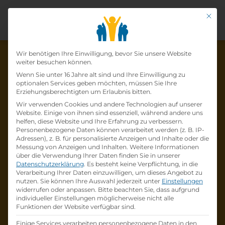
Mit di
Datenschutz-Präfer
Wir benötigen Ihre Einwilligung, bevor Sie unsere Website
weiter besuchen können.
Wenn Sie unter 16 Jahre alt sind und Ihre Einwilligung zu
optionalen Services geben möchten, müssen Sie Ihre
Die Lehrstelle wurde schon
Erziehungsberechtigten um Erlaubnis bitten.
Wir verwenden Cookies und andere Technologien auf unserer
besetzt!
Website. Einige von ihnen sind essenziell, während andere uns
helfen, diese Website und Ihre Erfahrung zu verbessern.
Personenbezogene Daten können verarbeitet werden (z. B. IP-
Die Lehrstelle
Lehre Metalltechnik -
Adressen), z. B. für personalisierte Anzeigen und Inhalte oder die
Zerspanungstechnik (m/w/d) - 2024
bei
Messung von Anzeigen und Inhalten.
Weitere Informationen
über die Verwendung Ihrer Daten finden Sie in unserer
TRUMPF Maschinen Austria GmbH & Co. KG
Datenschutzerklärung
.
Es besteht keine Verpflichtung, in die
ist schon
besetzt
.
Verarbeitung Ihrer Daten einzuwilligen, um dieses Angebot zu
nutzen.
Sie können Ihre Auswahl jederzeit unter
Einstellungen
widerrufen oder anpassen.
Bitte beachten Sie, dass aufgrund
Firmenprofil besuchen
individueller Einstellungen möglicherweise nicht alle
Funktionen der Website verfügbar sind.
Andere Lehrstelle suchen
Einige Services verarbeiten personenbezogene Daten in den