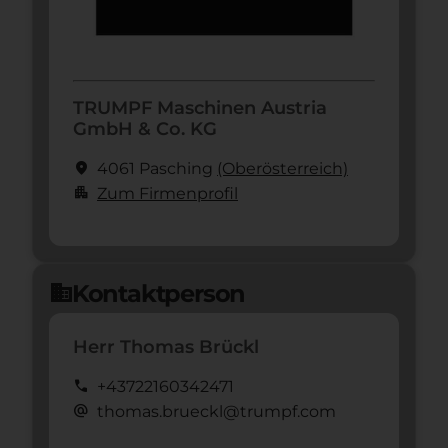
TRUMPF Maschinen Austria
GmbH & Co. KG
location_on
4061 Pasching
(Ober­österreich)
apartment
Zum Firmenprofil
Kontaktperson
domain
Herr Thomas Brückl
call
+43722160342471
alternate_email
thomas.brueckl@trumpf.com