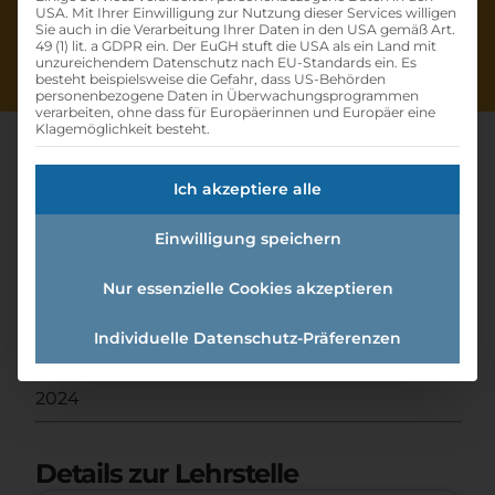
USA. Mit Ihrer Einwilligung zur Nutzung dieser Services willigen
Sie auch in die Verarbeitung Ihrer Daten in den USA gemäß Art.
49 (1) lit. a GDPR ein. Der EuGH stuft die USA als ein Land mit
unzureichendem Datenschutz nach EU-Standards ein. Es
besteht beispielsweise die Gefahr, dass US-Behörden
personenbezogene Daten in Überwachungsprogrammen
verarbeiten, ohne dass für Europäerinnen und Europäer eine
Klagemöglichkeit besteht.
Ich akzeptiere alle
Lehre Metalltechnik -
Einwilligung speichern
Zerspanungstechnik (m/w/d)
- 2024
Nur essenzielle Cookies akzeptieren
Individuelle Datenschutz-Präferenzen
Home
»
Offene Lehrstellen
»
Lehre
Metalltechnik - Zerspanungstechnik (m/w/d) -
2024
Details zur Lehrstelle