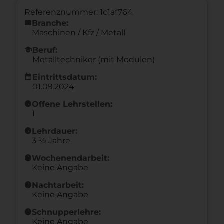
Referenznummer: 1c1af764
folder
Branche:
Maschinen / Kfz / Metall
school
Beruf:
Metalltechniker (mit Modulen)
calendar_month
Eintrittsdatum:
01.09.2024
schedule
Offene Lehrstellen:
1
schedule
Lehrdauer:
3 ½ Jahre
info
Wochenendarbeit:
Keine Angabe
info
Nachtarbeit:
Keine Angabe
info
Schnupperlehre:
Keine Angabe