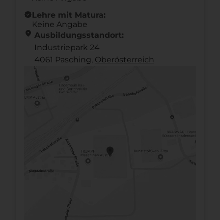
new_releases
Lehre mit Matura:
Keine Angabe
location_on
Ausbildungsstandort:
Industriepark 24
4061 Pasching,
Ober­österreich