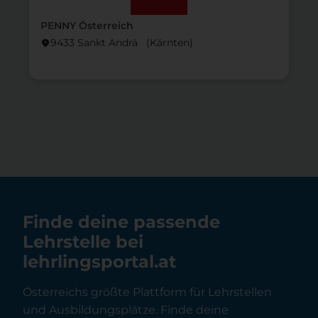
PENNY Österreich
9433 Sankt Andrä (Kärnten)
location_on
lo
Finde deine passende
Lehrstelle bei
lehrlingsportal.at
Österreichs größte Plattform für Lehrstellen
und Ausbildungsplätze. Finde deine