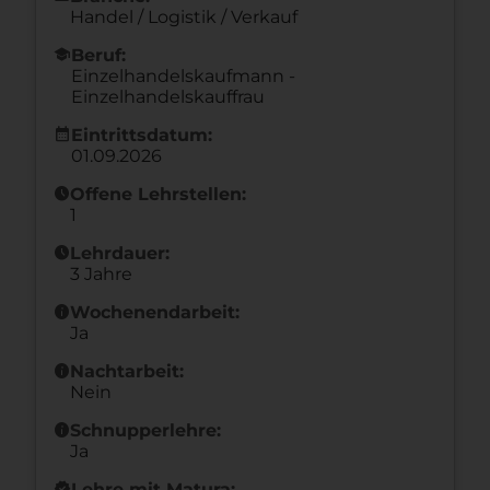
Handel / Logistik / Verkauf
school
Beruf:
Einzelhandelskaufmann -
Einzelhandelskauffrau
calendar_month
Eintrittsdatum:
01.09.2026
schedule
Offene Lehrstellen:
1
schedule
Lehrdauer:
3 Jahre
info
Wochenendarbeit:
Ja
info
Nachtarbeit:
Nein
info
Schnupperlehre:
Ja
new_releases
Lehre mit Matura: