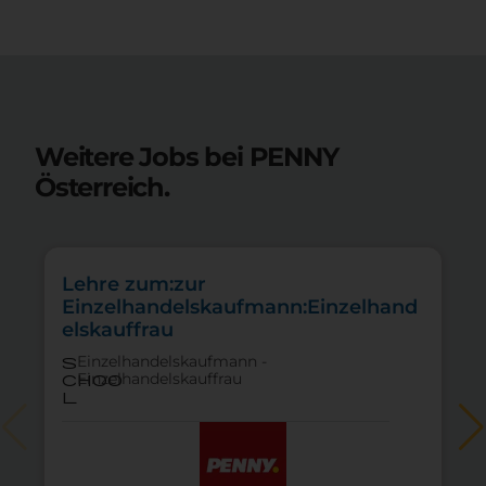
Weitere Jobs bei PENNY
Österreich.
Lehre zum:zur
Einzelhandelskaufmann:Einzelhand
elskauffrau
Einzelhandelskaufmann -
s
Einzelhandelskauffrau
choo
l