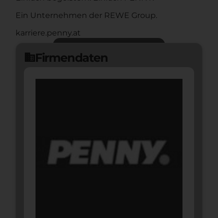
Ein Unternehmen der REWE Group.
karriere.penny.at
Jetzt bewerben
arrow_forward
Firmendaten
domain