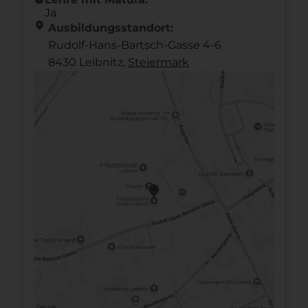
Ja
location_on
Ausbildungsstandort:
Rudolf-Hans-Bartsch-Gasse 4-6
8430 Leibnitz,
Steier­mark