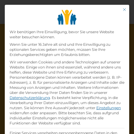
Mit di
Datenschutz-Präfer
Wir benötigen Ihre Einwilligung, bevor Sie unsere Website
weiter besuchen können.
Wenn Sie unter 16 Jahre alt sind und Ihre Einwilligung zu
optionalen Services geben möchten, müssen Sie Ihre
Die Lehrstelle wurde schon
Erziehungsberechtigten um Erlaubnis bitten.
Wir verwenden Cookies und andere Technologien auf unserer
besetzt!
Website. Einige von ihnen sind essenziell, während andere uns
helfen, diese Website und Ihre Erfahrung zu verbessern.
Personenbezogene Daten können verarbeitet werden (z. B. IP-
Die Lehrstelle
Lehre zum:zur
Adressen), z. B. für personalisierte Anzeigen und Inhalte oder die
Einzelhandelskaufmann:Einzelhandelskauffr
Messung von Anzeigen und Inhalten.
Weitere Informationen
über die Verwendung Ihrer Daten finden Sie in unserer
au
bei
PENNY Österreich
ist schon
besetzt
.
Datenschutzerklärung
.
Es besteht keine Verpflichtung, in die
Verarbeitung Ihrer Daten einzuwilligen, um dieses Angebot zu
nutzen.
Sie können Ihre Auswahl jederzeit unter
Einstellungen
Firmenprofil besuchen
widerrufen oder anpassen.
Bitte beachten Sie, dass aufgrund
individueller Einstellungen möglicherweise nicht alle
Funktionen der Website verfügbar sind.
Andere Lehrstelle suchen
Einige Services verarbeiten personenbezogene Daten in den