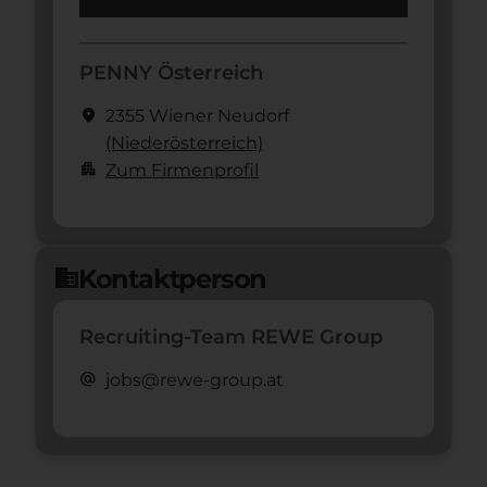
PENNY Österreich
location_on
2355 Wiener Neudorf
(Nieder­österreich)
apartment
Zum Firmenprofil
Kontaktperson
domain
Recruiting-Team REWE Group
alternate_email
jobs@rewe-group.at