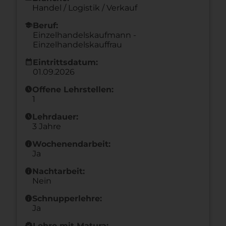
Handel / Logistik / Verkauf
school
Beruf:
Einzelhandelskaufmann -
Einzelhandelskauffrau
calendar_month
Eintrittsdatum:
01.09.2026
schedule
Offene Lehrstellen:
1
schedule
Lehrdauer:
3 Jahre
info
Wochenendarbeit:
Ja
info
Nachtarbeit:
Nein
info
Schnupperlehre:
Ja
new_releases
Lehre mit Matura: