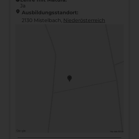
Ja
location_on
Ausbildungsstandort:
2130 Mistelbach,
Nieder­österreich