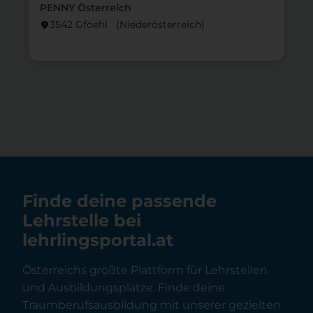
PENNY Österreich
3542 Gfoehl (Nieder­österreich)
location_on
lo
Finde deine passende
Lehrstelle bei
lehrlingsportal.at
Österreichs größte Plattform für Lehrstellen
und Ausbildungsplätze. Finde deine
Traumberufsausbildung mit unserer gezielten