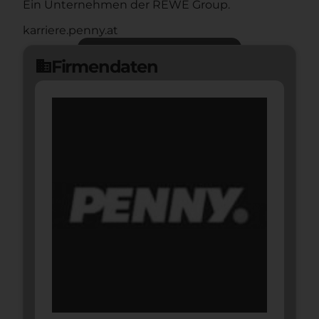
Ein Unternehmen der REWE Group.
karriere.penny.at
Jetzt bewerben
arrow_forward
Firmendaten
domain