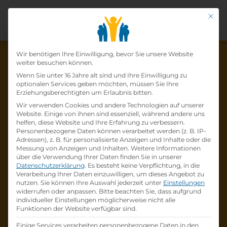
Mit di
Datenschutz-Präfer
Wir benötigen Ihre Einwilligung, bevor Sie unsere Website
weiter besuchen können.
Wenn Sie unter 16 Jahre alt sind und Ihre Einwilligung zu
optionalen Services geben möchten, müssen Sie Ihre
Die Lehrstelle wurde schon
Erziehungsberechtigten um Erlaubnis bitten.
Wir verwenden Cookies und andere Technologien auf unserer
besetzt!
Website. Einige von ihnen sind essenziell, während andere uns
helfen, diese Website und Ihre Erfahrung zu verbessern.
Personenbezogene Daten können verarbeitet werden (z. B. IP-
Die Lehrstelle
Lehre zum:zur
Adressen), z. B. für personalisierte Anzeigen und Inhalte oder die
Einzelhandelskaufmann:Einzelhandelskauffr
Messung von Anzeigen und Inhalten.
Weitere Informationen
über die Verwendung Ihrer Daten finden Sie in unserer
au
bei
PENNY Österreich
ist schon
besetzt
.
Datenschutzerklärung
.
Es besteht keine Verpflichtung, in die
Verarbeitung Ihrer Daten einzuwilligen, um dieses Angebot zu
nutzen.
Sie können Ihre Auswahl jederzeit unter
Einstellungen
Firmenprofil besuchen
widerrufen oder anpassen.
Bitte beachten Sie, dass aufgrund
individueller Einstellungen möglicherweise nicht alle
Funktionen der Website verfügbar sind.
Andere Lehrstelle suchen
Einige Services verarbeiten personenbezogene Daten in den