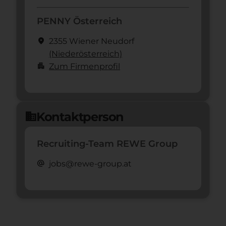
PENNY Österreich
location_on
2355 Wiener Neudorf
(Nieder­österreich)
apartment
Zum Firmenprofil
Kontaktperson
domain
Recruiting-Team REWE Group
alternate_email
jobs@rewe-group.at