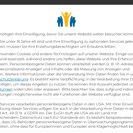
chair_alt
search
school
Lehrbetriebe
Lehrstellen Finden
Lehrb
Datenschutz-Präfer
nötigen Ihre Einwilligung, bevor Sie unsere Website weiter besuchen könn
ie unter 16 Jahre alt sind und Ihre Einwilligung zu optionalen Services geb
n, müssen Sie Ihre Erziehungsberechtigten um Erlaubnis bitten.
zt!
rwenden Cookies und andere Technologien auf unserer Website. Einige vo
sind essenziell, während andere uns helfen, diese Website und Ihre Erfahru
sern.
Personenbezogene Daten können verarbeitet werden (z. B. IP-Adresse
ann:Einzelhandelskauffrau Schwerpunkt Feinkostfac
 personalisierte Anzeigen und Inhalte oder die Messung von Anzeigen und
en.
Weitere Informationen über die Verwendung Ihrer Daten finden Sie in u
schutzerklärung
.
Es besteht keine Verpflichtung, in die Verarbeitung Ihrer 
hen
illigen, um dieses Angebot zu nutzen.
Sie können Ihre Auswahl jederzeit u
llungen
widerrufen oder anpassen.
Bitte beachten Sie, dass aufgrund indivi
llungen möglicherweise nicht alle Funktionen der Website verfügbar sind.
 Services verarbeiten personenbezogene Daten in den USA. Mit Ihrer Einwil
tzung dieser Services willigen Sie auch in die Verarbeitung Ihrer Daten in 
Art. 49 (1) lit. a GDPR ein. Der EuGH stuft die USA als ein Land mit
ichendem Datenschutz nach EU-Standards ein. Es besteht beispielsweise 
r, dass US-Behörden personenbezogene Daten in Überwachungsprogra
eiten, ohne dass für Europäerinnen und Europäer eine Klagemöglichkeit be