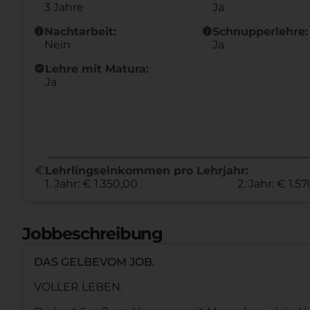
3 Jahre
Ja
info
info
Nachtarbeit:
Schnupperlehre:
Nein
Ja
new_releases
Lehre mit Matura:
Ja
euro
Lehrlingseinkommen pro Lehrjahr:
1. Jahr: € 1.350,00
2. Jahr: € 1.5
Jobbeschreibung
DAS GELBEVOM JOB.
VOLLER LEBEN.