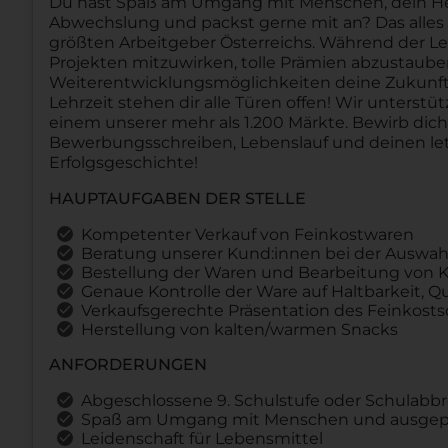
Du hast Spaß am Umgang mit Menschen, dein Herz 
Abwechslung und packst gerne mit an? Das alles u
größten Arbeitgeber Österreichs. Während der Le
Projekten mitzuwirken, tolle Prämien abzustau
Weiterentwicklungsmöglichkeiten deine Zukunft 
Lehrzeit stehen dir alle Türen offen! Wir unterstü
einem unserer mehr als 1.200 Märkte. Bewirb dic
Bewerbungsschreiben, Lebenslauf und deinen let
Erfolgsgeschichte!
HAUPTAUFGABEN DER STELLE
Kompetenter Verkauf von Feinkostwaren
Beratung unserer Kund:innen bei der Auswa
Bestellung der Waren und Bearbeitung von 
Genaue Kontrolle der Ware auf Haltbarkeit, Qu
Verkaufsgerechte Präsentation des Feinkost
Herstellung von kalten/warmen Snacks
ANFORDERUNGEN
Abgeschlossene 9. Schulstufe oder Schulabb
Spaß am Umgang mit Menschen und ausgepr
Leidenschaft für Lebensmittel