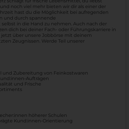
schlägt für frische Lebensmittel, du liebst
nd noch viel mehr bieten wir dir als einer der
hrzeit hast du die Möglichkeit bei aufregenden
ben und durch spannende
selbst in die Hand zu nehmen. Auch nach der
tzen dich bei deiner Fach- oder Führungskarriere in
h jetzt über unsere Jobbörse mit deinem
zten Zeugnissen. Werde Teil unserer
hl und Zubereitung von Feinkostwaren
Kund:innen-Aufträgen
alität und Frische
sortiments
recher:innen höherer Schulen
ägte Kund:innen-Orientierung