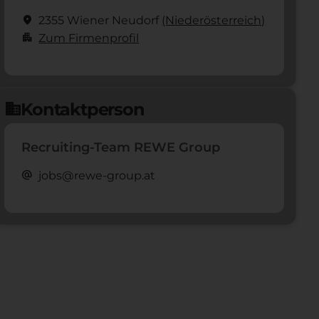
location_on
2355 Wiener Neudorf
(Nieder­österreich)
apartment
Zum Firmenprofil
Kontaktperson
domain
Recruiting-Team REWE Group
alternate_email
jobs@rewe-group.at