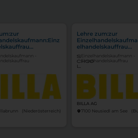
zum:zur
Lehre zum:zur
handelskaufmann:Einz
Einzelhandelskaufma
lskauffrau
elhandelskauffrau
punkt
Schwerpunkt
andelskaufmann -
Einzelhandelskaufmann -
s
tfachverkauf
Feinkostfachverkauf
andelskauffrau
Einzelhandelskauffrau
choo
l
BILLA AG
llabrunn (Nieder­österreich)
7100 Neusiedl am See (Bu
location_on