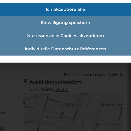
fmann:einzelhandelskauffrau Schw
Ich akzeptiere alle
Einwilligung speichern
Nur essenzielle Cookies akzeptieren
andelskaufmann:Einzelhandelskauffrau Schwerpunkt Fe
Individuelle Datenschutz-Präferenzen
Referenznummer: 741616
location_on
Ausbildungsstandort:
1220 Wien,
Wien
u
en:
t: