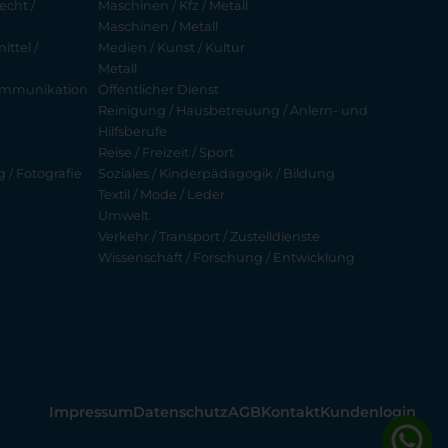
echt /
Maschinen / Kfz / Metall
Maschinen / Metall
ttel /
Medien / Kunst / Kultur
Metall
ekommunikation
Öffentlicher Dienst
Reinigung / Hausbetreuung / Anlern- und
Hilfsberufe
Reise / Freizeit / Sport
g / Fotografie
Soziales / Kinderpädagogik / Bildung
Textil / Mode / Leder
Umwelt
Verkehr / Transport / Zustelldienste
Wissenschaft / Forschung / Entwicklung
Impressum
Datenschutz
AGB
Kontakt
Kundenlogin