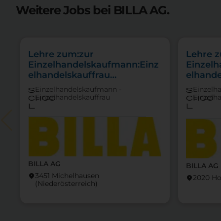
Weitere Jobs bei BILLA AG.
Lehre zum:zur
Lehre 
Einzelhandelskaufmann:Einz
Einzel
elhandelskauffrau
elhande
Schwerpunkt Lebensmittel
Schwer
Einzelhandelskaufmann -
Einzelh
s
s
Feinkos
Einzelhandelskauffrau
Einzelh
choo
choo
l
l
BILLA AG
BILLA AG
3451 Michelhausen
location_on
2020 Ho
location_on
(Nieder­österreich)