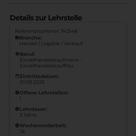
Details zur Lehrstelle
Referenznummer: 742148
folder
Branche:
Handel / Logistik / Verkauf
school
Beruf:
Einzelhandelskaufmann -
Einzelhandelskauffrau
calendar_month
Eintrittsdatum:
01.09.2025
schedule
Offene Lehrstellen:
1
schedule
Lehrdauer:
3 Jahre
info
Wochenendarbeit:
Ja