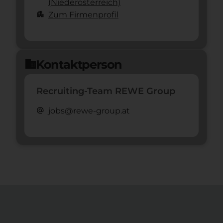
(Nieder­österreich)
apartment
Zum Firmenprofil
Kontaktperson
domain
Recruiting-Team REWE Group
alternate_email
jobs@rewe-group.at