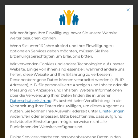
Mit di
Datenschutz-Präfer
Wir benötigen Ihre Einwilligung, bevor Sie unsere Website
weiter besuchen können.
Wenn Sie unter 16 Jahre alt sind und Ihre Einwilligung zu
optionalen Services geben möchten, müssen Sie Ihre
Die Lehrstelle wurde schon
Erziehungsberechtigten um Erlaubnis bitten.
Wir verwenden Cookies und andere Technologien auf unserer
besetzt!
Website. Einige von ihnen sind essenziell, während andere uns
helfen, diese Website und Ihre Erfahrung zu verbessern.
Personenbezogene Daten können verarbeitet werden (z. B. IP-
Die Lehrstelle
Lehre zum:zur
Adressen), z. B. für personalisierte Anzeigen und Inhalte oder die
Einzelhandelskaufmann:Einzelhandelskauffr
Messung von Anzeigen und Inhalten.
Weitere Informationen
über die Verwendung Ihrer Daten finden Sie in unserer
au Schwerpunkt Feinkostfachverkauf
bei
Datenschutzerklärung
.
Es besteht keine Verpflichtung, in die
BILLA AG
ist schon
besetzt
.
Verarbeitung Ihrer Daten einzuwilligen, um dieses Angebot zu
nutzen.
Sie können Ihre Auswahl jederzeit unter
Einstellungen
widerrufen oder anpassen.
Bitte beachten Sie, dass aufgrund
Firmenprofil besuchen
individueller Einstellungen möglicherweise nicht alle
Funktionen der Website verfügbar sind.
Andere Lehrstelle suchen
Einige Services verarbeiten personenbezogene Daten in den