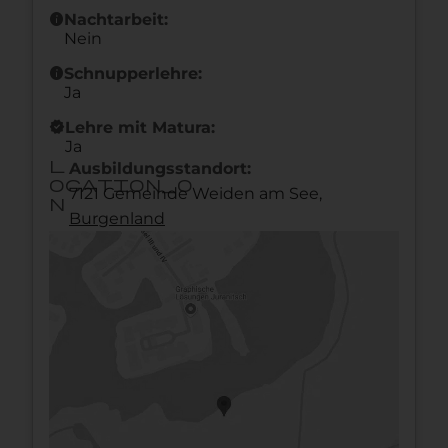
info
Nachtarbeit:
Nein
info
Schnupperlehre:
Ja
new_releases
Lehre mit Matura:
Ja
l
Ausbildungsstandort:
ocation_o
7121 Gemeinde Weiden am See,
n
Burgen­land