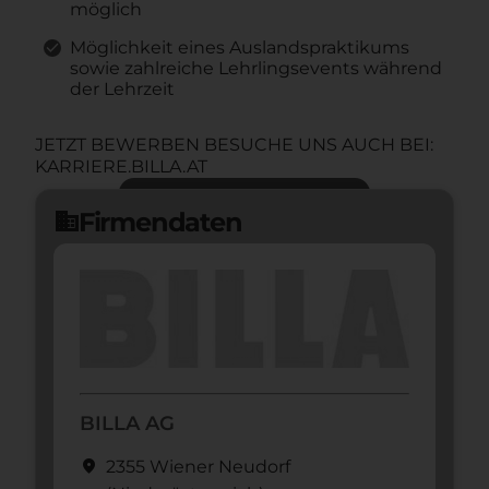
möglich
Möglichkeit eines Auslandspraktikums
sowie zahlreiche Lehrlingsevents während
der Lehrzeit
JETZT BEWERBEN BESUCHE UNS AUCH BEI:
KARRIERE.BILLA.AT
Jetzt bewerben
arrow_forward
Firmendaten
domain
BILLA AG
location_on
2355 Wiener Neudorf