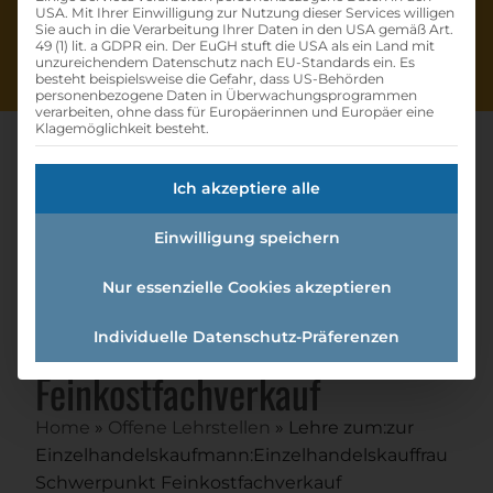
USA. Mit Ihrer Einwilligung zur Nutzung dieser Services willigen
Sie auch in die Verarbeitung Ihrer Daten in den USA gemäß Art.
49 (1) lit. a GDPR ein. Der EuGH stuft die USA als ein Land mit
unzureichendem Datenschutz nach EU-Standards ein. Es
besteht beispielsweise die Gefahr, dass US-Behörden
personenbezogene Daten in Überwachungsprogrammen
verarbeiten, ohne dass für Europäerinnen und Europäer eine
Klagemöglichkeit besteht.
Ich akzeptiere alle
Lehre Zum:zur
Einwilligung speichern
Einzelhandelskaufmann:einzel
handelskauffrau
Nur essenzielle Cookies akzeptieren
Schwerpunkt
Individuelle Datenschutz-Präferenzen
Feinkostfachverkauf
Home
»
Offene Lehrstellen
»
Lehre zum:zur
Einzelhandelskaufmann:Einzelhandelskauffrau
Schwerpunkt Feinkostfachverkauf