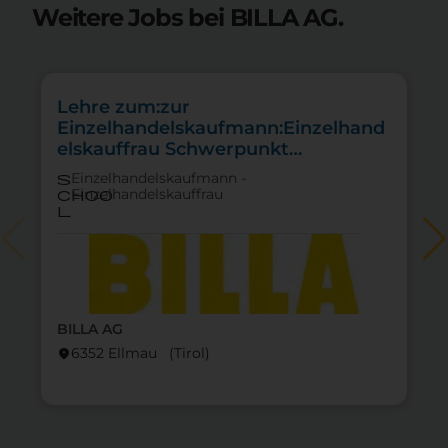
Weitere Jobs bei BILLA AG.
Lehre zum:zur
Einzelhandelskaufmann:Einzelhand
elskauffrau Schwerpunkt
Lebensmittel
Einzelhandelskaufmann -
s
Einzelhandelskauffrau
choo
l
BILLA AG
6352 Ellmau (Tirol)
location_on
lo