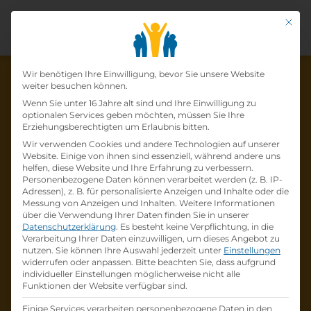
Mit di
Datenschutz-Präfer
Wir benötigen Ihre Einwilligung, bevor Sie unsere Website
weiter besuchen können.
Wenn Sie unter 16 Jahre alt sind und Ihre Einwilligung zu
optionalen Services geben möchten, müssen Sie Ihre
Die Lehrstelle wurde schon
Erziehungsberechtigten um Erlaubnis bitten.
Wir verwenden Cookies und andere Technologien auf unserer
besetzt!
Website. Einige von ihnen sind essenziell, während andere uns
helfen, diese Website und Ihre Erfahrung zu verbessern.
Personenbezogene Daten können verarbeitet werden (z. B. IP-
Die Lehrstelle
Lehre zum:zur
Adressen), z. B. für personalisierte Anzeigen und Inhalte oder die
Einzelhandelskaufmann:Einzelhandelskauffr
Messung von Anzeigen und Inhalten.
Weitere Informationen
über die Verwendung Ihrer Daten finden Sie in unserer
au Schwerpunkt Feinkostfachverkauf
bei
Datenschutzerklärung
.
Es besteht keine Verpflichtung, in die
BILLA AG
ist schon
besetzt
.
Verarbeitung Ihrer Daten einzuwilligen, um dieses Angebot zu
nutzen.
Sie können Ihre Auswahl jederzeit unter
Einstellungen
widerrufen oder anpassen.
Bitte beachten Sie, dass aufgrund
Firmenprofil besuchen
individueller Einstellungen möglicherweise nicht alle
Funktionen der Website verfügbar sind.
Andere Lehrstelle suchen
Einige Services verarbeiten personenbezogene Daten in den