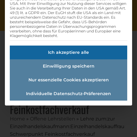
USA. Mit Ihrer Einwilligung zur Nutzung dieser Services willigen
Sie auch in die Verarbeitung Ihrer Daten in den USA gemäß Art.
49 (1) lit. a GDPR ein. Der EuGH stuft die USA als ein Land mit
unzureichendem Datenschutz nach EU-Standards ein. Es
besteht beispielsweise die Gefahr, dass US-Behörden
personenbezogene Daten in Überwachungsprogrammen
verarbeiten, ohne dass für Europäerinnen und Europäer eine
Klagemöglichkeit besteht.
Ich akzeptiere alle
Lehre Zum:zur
Einwilligung speichern
Einzelhandelskaufmann:einzel
handelskauffrau
Nur essenzielle Cookies akzeptieren
Schwerpunkt
Individuelle Datenschutz-Präferenzen
Feinkostfachverkauf
Home
»
Offene Lehrstellen
»
Lehre zum:zur
Einzelhandelskaufmann:Einzelhandelskauffrau
Schwerpunkt Feinkostfachverkauf