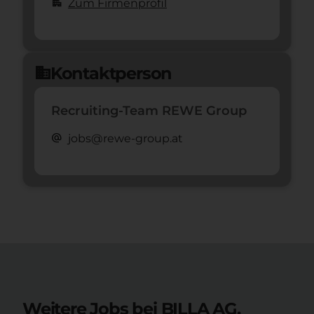
apartment
Zum Firmenprofil
Kontaktperson
domain
Recruiting-Team REWE Group
alternate_email
jobs@rewe-group.at
Weitere Jobs bei BILLA AG.