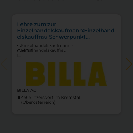
Lehre zum:zur
Einzelhandelskaufmann:Einzelhand
elskauffrau Schwerpunkt
Feinkostfachverkauf
Einzelhandelskaufmann -
s
Einzelhandelskauffrau
choo
l
BILLA AG
4565 Inzersdorf im Kremstal
location_on
lo
(Ober­österreich)