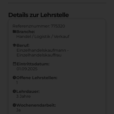
Details zur Lehrstelle
Referenznummer: 775320
folder
Branche:
Handel / Logistik / Verkauf
school
Beruf:
Einzelhandelskaufmann -
Einzelhandelskauffrau
calendar_month
Eintrittsdatum:
01.09.2025
schedule
Offene Lehrstellen:
1
schedule
Lehrdauer:
3 Jahre
info
Wochenendarbeit:
Ja