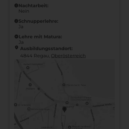
info
Nachtarbeit:
Nein
info
Schnupperlehre:
Ja
new_releases
Lehre mit Matura:
Ja
location_on
Ausbildungsstandort:
4844 Regau,
Ober­österreich