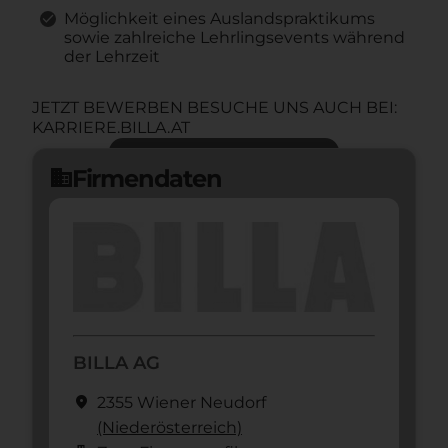
Möglichkeit eines Auslandspraktikums
sowie zahlreiche Lehrlingsevents während
der Lehrzeit
JETZT BEWERBEN BESUCHE UNS AUCH BEI:
KARRIERE.BILLA.AT
Jetzt bewerben
arrow_forward
Firmendaten
domain
BILLA AG
location_on
2355 Wiener Neudorf
(Nieder­österreich)