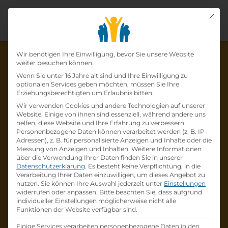
Mit di
Datenschutz-Präfer
Wir benötigen Ihre Einwilligung, bevor Sie unsere Website
weiter besuchen können.
Wenn Sie unter 16 Jahre alt sind und Ihre Einwilligung zu
optionalen Services geben möchten, müssen Sie Ihre
Die Lehrstelle wurde schon
Erziehungsberechtigten um Erlaubnis bitten.
Wir verwenden Cookies und andere Technologien auf unserer
besetzt!
Website. Einige von ihnen sind essenziell, während andere uns
helfen, diese Website und Ihre Erfahrung zu verbessern.
Personenbezogene Daten können verarbeitet werden (z. B. IP-
Die Lehrstelle
Lehre zum:zur
Adressen), z. B. für personalisierte Anzeigen und Inhalte oder die
Einzelhandelskaufmann:Einzelhandelskauffr
Messung von Anzeigen und Inhalten.
Weitere Informationen
über die Verwendung Ihrer Daten finden Sie in unserer
au Schwerpunkt Feinkostfachverkauf
bei
Datenschutzerklärung
.
Es besteht keine Verpflichtung, in die
BILLA AG
ist schon
besetzt
.
Verarbeitung Ihrer Daten einzuwilligen, um dieses Angebot zu
nutzen.
Sie können Ihre Auswahl jederzeit unter
Einstellungen
widerrufen oder anpassen.
Bitte beachten Sie, dass aufgrund
Firmenprofil besuchen
individueller Einstellungen möglicherweise nicht alle
Funktionen der Website verfügbar sind.
Andere Lehrstelle suchen
Einige Services verarbeiten personenbezogene Daten in den