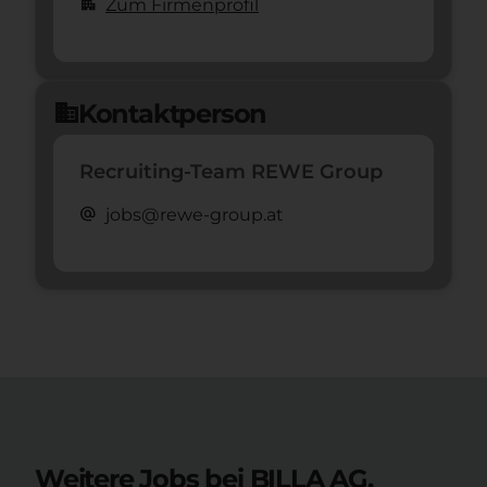
apartment
Zum Firmenprofil
Kontaktperson
domain
Recruiting-Team REWE Group
alternate_email
jobs@rewe-group.at
Weitere Jobs bei BILLA AG.