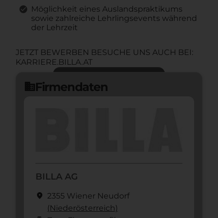
Möglichkeit eines Auslandspraktikums
sowie zahlreiche Lehrlingsevents während
der Lehrzeit
JETZT BEWERBEN BESUCHE UNS AUCH BEI:
KARRIERE.BILLA.AT
Jetzt bewerben
arrow_forward
Firmendaten
domain
BILLA AG
location_on
2355 Wiener Neudorf
(Nieder­österreich)