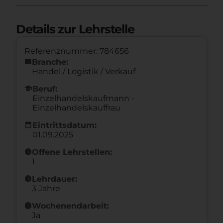
Details zur Lehrstelle
Referenznummer: 784656
folder
Branche:
Handel / Logistik / Verkauf
school
Beruf:
Einzelhandelskaufmann -
Einzelhandelskauffrau
calendar_month
Eintrittsdatum:
01.09.2025
schedule
Offene Lehrstellen:
1
schedule
Lehrdauer:
3 Jahre
info
Wochenendarbeit:
Ja