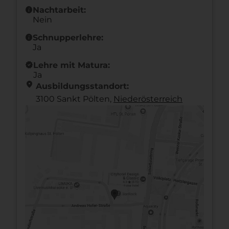
info
Nachtarbeit:
Nein
info
Schnupperlehre:
Ja
new_releases
Lehre mit Matura:
Ja
location_on
Ausbildungsstandort:
3100 Sankt Pölten,
Nieder­österreich