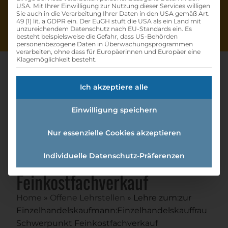
USA. Mit Ihrer Einwilligung zur Nutzung dieser Services willigen
Sie auch in die Verarbeitung Ihrer Daten in den USA gemäß Art.
49 (1) lit. a GDPR ein. Der EuGH stuft die USA als ein Land mit
unzureichendem Datenschutz nach EU-Standards ein. Es
besteht beispielsweise die Gefahr, dass US-Behörden
personenbezogene Daten in Überwachungsprogrammen
verarbeiten, ohne dass für Europäerinnen und Europäer eine
Klagemöglichkeit besteht.
Ich akzeptiere alle
Lehre Zum:zur
Einwilligung speichern
Einzelhandelskaufmann:einzel
handelskauffrau
Nur essenzielle Cookies akzeptieren
Schwerpunkt
Individuelle Datenschutz-Präferenzen
Feinkostfachverkauf
Home
»
Offene Lehrstellen
»
Lehre zum:zur
Einzelhandelskaufmann:Einzelhandelskauffrau
Schwerpunkt Feinkostfachverkauf