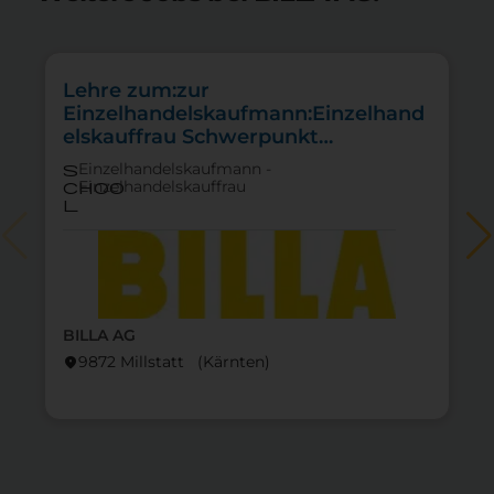
Lehre zum:zur
Einzelhandelskaufmann:Einzelhand
elskauffrau Schwerpunkt
Lebensmittel
Einzelhandelskaufmann -
s
Einzelhandelskauffrau
choo
l
BILLA AG
9872 Millstatt (Kärnten)
location_on
lo