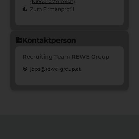
(Nieder­österreich)
apartment
Zum Firmenprofil
Kontaktperson
domain
Recruiting-Team REWE Group
alternate_email
jobs@rewe-group.at