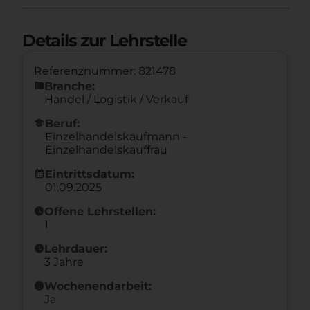
Details zur Lehrstelle
Referenznummer: 821478
folder
Branche:
Handel / Logistik / Verkauf
school
Beruf:
Einzelhandelskaufmann -
Einzelhandelskauffrau
calendar_month
Eintrittsdatum:
01.09.2025
schedule
Offene Lehrstellen:
1
schedule
Lehrdauer:
3 Jahre
info
Wochenendarbeit:
Ja