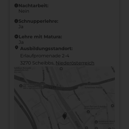
info
Nachtarbeit:
Nein
info
Schnupperlehre:
Ja
new_releases
Lehre mit Matura:
Ja
location_on
Ausbildungsstandort:
Erlaufpromenade 2-4
3270 Scheibbs,
Nieder­österreich