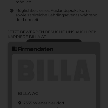
möglich
Möglichkeit eines Auslandspraktikums
sowie zahlreiche Lehrlingsevents während
der Lehrzeit
JETZT BEWERBEN BESUCHE UNS AUCH BEI:
KARRIERE.BILLA.AT
Jetzt bewerben
arrow_forward
Firmendaten
domain
BILLA AG
location_on
2355 Wiener Neudorf