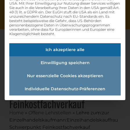
USA. Mit Ihrer Einwilligung zur Nutzung dieser Services willigen
Sie auch in die Verarbeitung Ihrer Daten in den USA gemäß Art.
49 (1) lit. a GDPR ein. Der EuGH stuft die USA als ein Land mit
unzureichendem Datenschutz nach EU-Standards ein. Es
besteht beispielsweise die Gefahr, dass US-Behörden
personenbezogene Daten in Überwachungsprogrammen
verarbeiten, ohne dass für Europäerinnen und Europäer eine
Klagemöglichkeit besteht.
Ich akzeptiere alle
Lehre Zum:zur
Einwilligung speichern
Einzelhandelskaufmann:einzel
handelskauffrau
Nur essenzielle Cookies akzeptieren
Schwerpunkt
Individuelle Datenschutz-Präferenzen
Feinkostfachverkauf
Home
»
Offene Lehrstellen
»
Lehre zum:zur
Einzelhandelskaufmann:Einzelhandelskauffrau
Schwerpunkt Feinkostfachverkauf