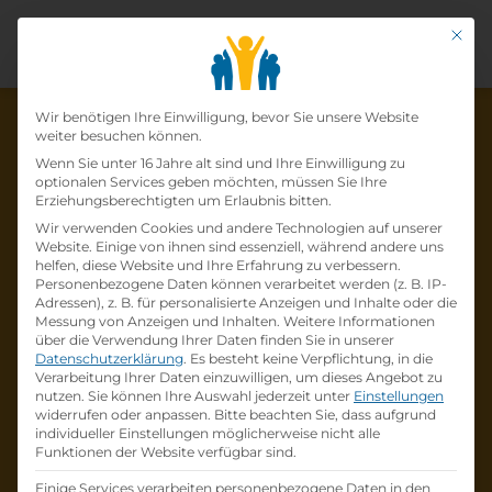
Mit di
Datenschutz-Präfer
Wir benötigen Ihre Einwilligung, bevor Sie unsere Website
weiter besuchen können.
Wenn Sie unter 16 Jahre alt sind und Ihre Einwilligung zu
optionalen Services geben möchten, müssen Sie Ihre
Die Lehrstelle wurde schon
Erziehungsberechtigten um Erlaubnis bitten.
Wir verwenden Cookies und andere Technologien auf unserer
besetzt!
Website. Einige von ihnen sind essenziell, während andere uns
helfen, diese Website und Ihre Erfahrung zu verbessern.
Personenbezogene Daten können verarbeitet werden (z. B. IP-
Die Lehrstelle
Lehre zum:zur
Adressen), z. B. für personalisierte Anzeigen und Inhalte oder die
Einzelhandelskaufmann:Einzelhandelskauffr
Messung von Anzeigen und Inhalten.
Weitere Informationen
über die Verwendung Ihrer Daten finden Sie in unserer
au Schwerpunkt Feinkostfachverkauf
bei
Datenschutzerklärung
.
Es besteht keine Verpflichtung, in die
BILLA AG
ist schon
besetzt
.
Verarbeitung Ihrer Daten einzuwilligen, um dieses Angebot zu
nutzen.
Sie können Ihre Auswahl jederzeit unter
Einstellungen
widerrufen oder anpassen.
Bitte beachten Sie, dass aufgrund
Firmenprofil besuchen
individueller Einstellungen möglicherweise nicht alle
Funktionen der Website verfügbar sind.
Andere Lehrstelle suchen
Einige Services verarbeiten personenbezogene Daten in den