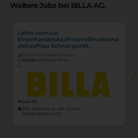
Weitere Jobs bei BILLA AG.
Lehre zum:zur
Einzelhandelskaufmann:Einzelhand
elskauffrau Schwerpunkt
Lebensmittel
Einzelhandelskaufmann -
s
Einzelhandelskauffrau
choo
l
BILLA AG
3512 Mautern an der Donau
location_on
lo
(Nieder­österreich)