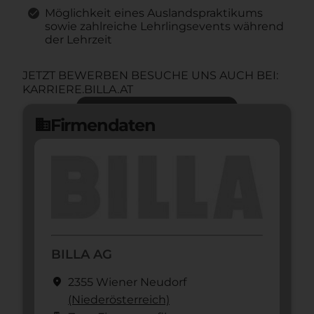
Möglichkeit eines Auslandspraktikums
sowie zahlreiche Lehrlingsevents während
der Lehrzeit
JETZT BEWERBEN BESUCHE UNS AUCH BEI:
KARRIERE.BILLA.AT
Jetzt bewerben
arrow_forward
Firmendaten
domain
BILLA AG
location_on
2355 Wiener Neudorf
(Nieder­österreich)