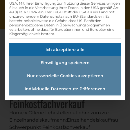
USA. Mit Ihrer Einwilligung zur Nutzung dieser Services willigen
Sie auch in die Verarbeitung Ihrer Daten in den USA gemäß Art.
49 (1) lit. a GDPR ein. Der EuGH stuft die USA als ein Land mit
unzureichendem Datenschutz nach EU-Standards ein. Es
besteht beispielsweise die Gefahr, dass US-Behörden
personenbezogene Daten in Überwachungsprogrammen
verarbeiten, ohne dass für Europäerinnen und Europäer eine
Klagemöglichkeit besteht.
Ich akzeptiere alle
Lehre Zum:zur
Einwilligung speichern
Einzelhandelskaufmann:einzel
handelskauffrau
Nur essenzielle Cookies akzeptieren
Schwerpunkt
Individuelle Datenschutz-Präferenzen
Feinkostfachverkauf
Home
»
Offene Lehrstellen
»
Lehre zum:zur
Einzelhandelskaufmann:Einzelhandelskauffrau
Schwerpunkt Feinkostfachverkauf