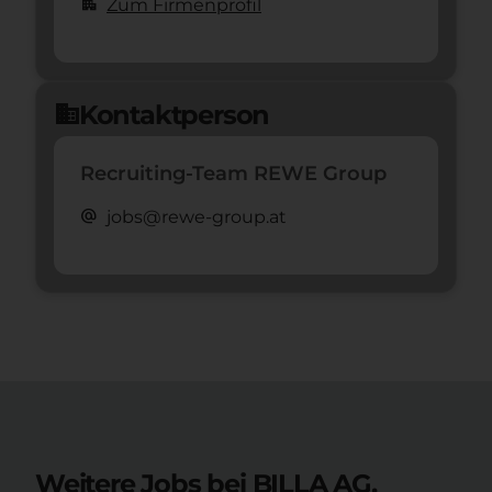
apartment
Zum Firmenprofil
Kontaktperson
domain
Recruiting-Team REWE Group
alternate_email
jobs@rewe-group.at
Weitere Jobs bei BILLA AG.