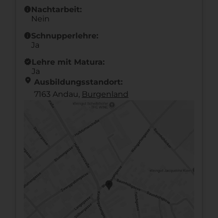
info
Nachtarbeit:
Nein
info
Schnupperlehre:
Ja
new_releases
Lehre mit Matura:
Ja
location_on
Ausbildungsstandort:
7163 Andau,
Burgen­land