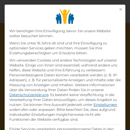
Mit di
Datenschutz-Präfer
Wir benötigen Ihre Einwilligung, bevor Sie unsere Website
weiter besuchen können.
Wenn Sie unter 16 Jahre alt sind und Ihre Einwilligung zu
optionalen Services geben möchten, müssen Sie Ihre
Die Lehrstelle wurde schon
Erziehungsberechtigten um Erlaubnis bitten.
Wir verwenden Cookies und andere Technologien auf unserer
besetzt!
Website. Einige von ihnen sind essenziell, während andere uns
helfen, diese Website und Ihre Erfahrung zu verbessern.
Personenbezogene Daten können verarbeitet werden (z. B. IP-
Die Lehrstelle
Lehre zum:zur
Adressen), z. B. für personalisierte Anzeigen und Inhalte oder die
Einzelhandelskaufmann:Einzelhandelskauffr
Messung von Anzeigen und Inhalten.
Weitere Informationen
über die Verwendung Ihrer Daten finden Sie in unserer
au Schwerpunkt Feinkostfachverkauf
bei
Datenschutzerklärung
.
Es besteht keine Verpflichtung, in die
BILLA AG
ist schon
besetzt
.
Verarbeitung Ihrer Daten einzuwilligen, um dieses Angebot zu
nutzen.
Sie können Ihre Auswahl jederzeit unter
Einstellungen
widerrufen oder anpassen.
Bitte beachten Sie, dass aufgrund
Firmenprofil besuchen
individueller Einstellungen möglicherweise nicht alle
Funktionen der Website verfügbar sind.
Andere Lehrstelle suchen
Einige Services verarbeiten personenbezogene Daten in den