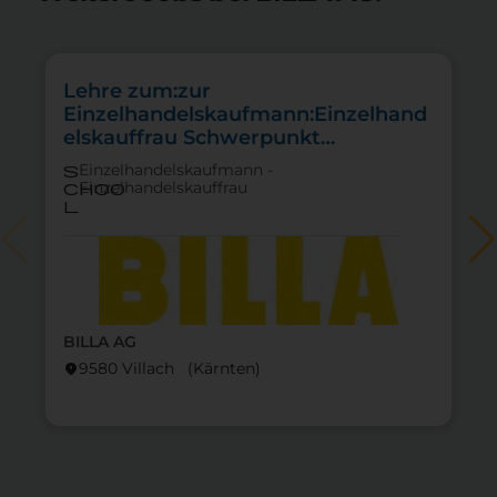
Lehre zum:zur
Einzelhandelskaufmann:Einzelhand
elskauffrau Schwerpunkt
Lebensmittel
Einzelhandelskaufmann -
s
Einzelhandelskauffrau
choo
l
BILLA AG
9580 Villach (Kärnten)
location_on
lo