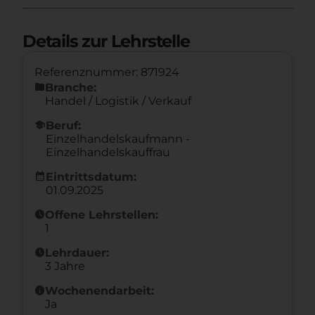
Details zur Lehrstelle
Referenznummer: 871924
folder
Branche:
Handel / Logistik / Verkauf
school
Beruf:
Einzelhandelskaufmann -
Einzelhandelskauffrau
calendar_month
Eintrittsdatum:
01.09.2025
schedule
Offene Lehrstellen:
1
schedule
Lehrdauer:
3 Jahre
info
Wochenendarbeit:
Ja