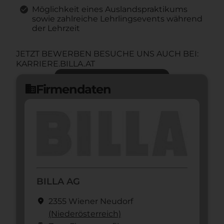
Möglichkeit eines Auslandspraktikums
sowie zahlreiche Lehrlingsevents während
der Lehrzeit
JETZT BEWERBEN BESUCHE UNS AUCH BEI:
KARRIERE.BILLA.AT
Jetzt bewerben
arrow_forward
Firmendaten
domain
BILLA AG
location_on
2355 Wiener Neudorf
(Nieder­österreich)