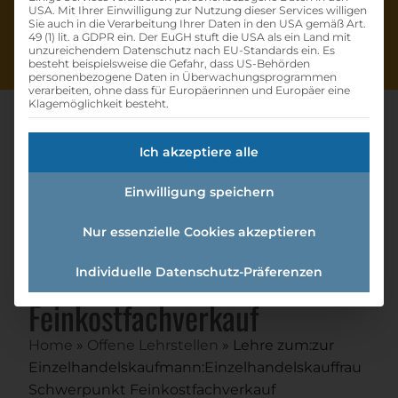
USA. Mit Ihrer Einwilligung zur Nutzung dieser Services willigen
Sie auch in die Verarbeitung Ihrer Daten in den USA gemäß Art.
49 (1) lit. a GDPR ein. Der EuGH stuft die USA als ein Land mit
unzureichendem Datenschutz nach EU-Standards ein. Es
besteht beispielsweise die Gefahr, dass US-Behörden
personenbezogene Daten in Überwachungsprogrammen
verarbeiten, ohne dass für Europäerinnen und Europäer eine
Klagemöglichkeit besteht.
Ich akzeptiere alle
Lehre Zum:zur
Einwilligung speichern
Einzelhandelskaufmann:einzel
handelskauffrau
Nur essenzielle Cookies akzeptieren
Schwerpunkt
Individuelle Datenschutz-Präferenzen
Feinkostfachverkauf
Home
»
Offene Lehrstellen
»
Lehre zum:zur
Einzelhandelskaufmann:Einzelhandelskauffrau
Schwerpunkt Feinkostfachverkauf