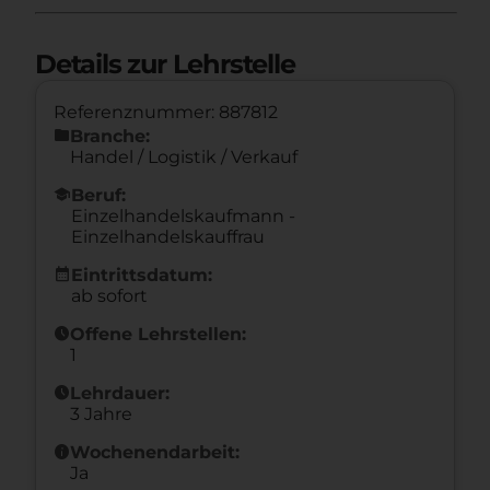
Details zur Lehrstelle
Referenznummer: 887812
folder
Branche:
Handel / Logistik / Verkauf
school
Beruf:
Einzelhandelskaufmann -
Einzelhandelskauffrau
calendar_month
Eintrittsdatum:
ab sofort
schedule
Offene Lehrstellen:
1
schedule
Lehrdauer:
3 Jahre
info
Wochenendarbeit:
Ja