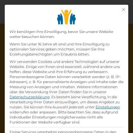
Mit di
Datenschutz-Präfer
Wir benötigen Ihre Einwilligung, bevor Sie unsere Website
weiter besuchen können.
Wenn Sie unter 16 Jahre alt sind und Ihre Einwilligung zu
optionalen Services geben möchten, müssen Sie Ihre
Die Lehrstelle wurde schon
Erziehungsberechtigten um Erlaubnis bitten.
Wir verwenden Cookies und andere Technologien auf unserer
besetzt!
Website. Einige von ihnen sind essenziell, während andere uns
helfen, diese Website und Ihre Erfahrung zu verbessern.
Personenbezogene Daten können verarbeitet werden (z. B. IP-
Die Lehrstelle
Lehre zum:zur
Adressen), z. B. für personalisierte Anzeigen und Inhalte oder die
Einzelhandelskaufmann:Einzelhandelskauffr
Messung von Anzeigen und Inhalten.
Weitere Informationen
über die Verwendung Ihrer Daten finden Sie in unserer
au Schwerpunkt Feinkostfachverkauf
bei
Datenschutzerklärung
.
Es besteht keine Verpflichtung, in die
BILLA AG
ist schon
besetzt
.
Verarbeitung Ihrer Daten einzuwilligen, um dieses Angebot zu
nutzen.
Sie können Ihre Auswahl jederzeit unter
Einstellungen
widerrufen oder anpassen.
Bitte beachten Sie, dass aufgrund
Firmenprofil besuchen
individueller Einstellungen möglicherweise nicht alle
Funktionen der Website verfügbar sind.
Andere Lehrstelle suchen
Einige Services verarbeiten personenbezogene Daten in den