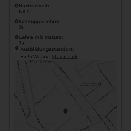
info
Nachtarbeit:
Nein
info
Schnupperlehre:
Ja
new_releases
Lehre mit Matura:
Ja
location_on
Ausbildungsstandort:
8435 Wagna,
Steier­mark