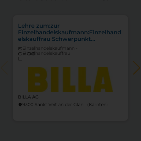
Lehre zum:zur
Einzelhandelskaufmann:Einzelhand
elskauffrau Schwerpunkt
Lebensmittel
Einzelhandelskaufmann -
s
Einzelhandelskauffrau
choo
l
BILLA AG
9300 Sankt Veit an der Glan (Kärnten)
location_on
lo