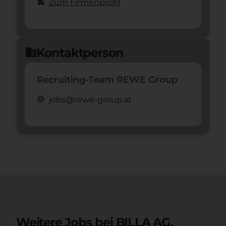
apartment
Zum Firmenprofil
Kontaktperson
domain
Recruiting-Team REWE Group
alternate_email
jobs@rewe-group.at
Weitere Jobs bei BILLA AG.