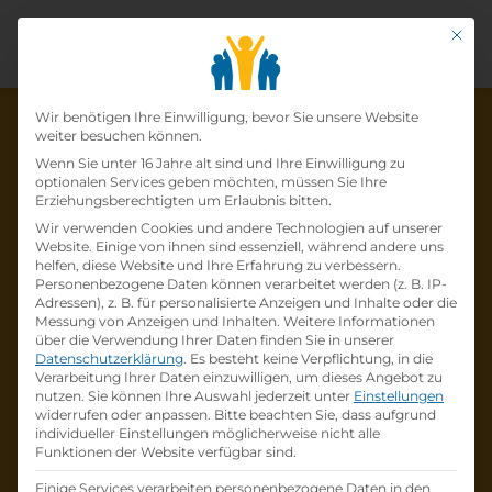
Mit di
Datenschutz-Präfer
Wir benötigen Ihre Einwilligung, bevor Sie unsere Website
weiter besuchen können.
Wenn Sie unter 16 Jahre alt sind und Ihre Einwilligung zu
optionalen Services geben möchten, müssen Sie Ihre
Die Lehrstelle wurde schon
Erziehungsberechtigten um Erlaubnis bitten.
Wir verwenden Cookies und andere Technologien auf unserer
besetzt!
Website. Einige von ihnen sind essenziell, während andere uns
helfen, diese Website und Ihre Erfahrung zu verbessern.
Personenbezogene Daten können verarbeitet werden (z. B. IP-
Die Lehrstelle
Lehre zum:zur
Adressen), z. B. für personalisierte Anzeigen und Inhalte oder die
Einzelhandelskaufmann:Einzelhandelskauffr
Messung von Anzeigen und Inhalten.
Weitere Informationen
über die Verwendung Ihrer Daten finden Sie in unserer
au Schwerpunkt Feinkostfachverkauf
bei
Datenschutzerklärung
.
Es besteht keine Verpflichtung, in die
BILLA AG
ist schon
besetzt
.
Verarbeitung Ihrer Daten einzuwilligen, um dieses Angebot zu
nutzen.
Sie können Ihre Auswahl jederzeit unter
Einstellungen
widerrufen oder anpassen.
Bitte beachten Sie, dass aufgrund
Firmenprofil besuchen
individueller Einstellungen möglicherweise nicht alle
Funktionen der Website verfügbar sind.
Andere Lehrstelle suchen
Einige Services verarbeiten personenbezogene Daten in den