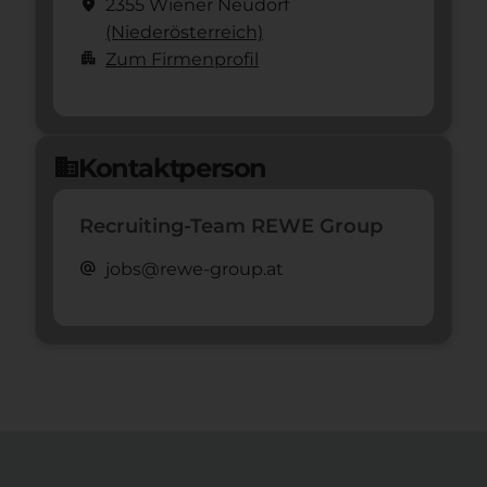
location_on
2355 Wiener Neudorf
(Nieder­österreich)
apartment
Zum Firmenprofil
Kontaktperson
domain
Recruiting-Team REWE Group
alternate_email
jobs@rewe-group.at