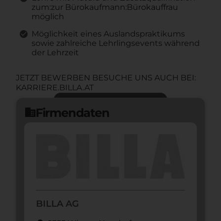
zum:zur Bürokaufmann:Bürokauffrau
möglich
Möglichkeit eines Auslandspraktikums
sowie zahlreiche Lehrlingsevents während
der Lehrzeit
JETZT BEWERBEN BESUCHE UNS AUCH BEI:
KARRIERE.BILLA.AT
Jetzt bewerben
arrow_forward
Firmendaten
domain
BILLA AG