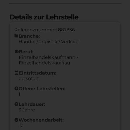
Details zur Lehrstelle
Referenznummer: 887836
folder
Branche:
Handel / Logistik / Verkauf
school
Beruf:
Einzelhandelskaufmann -
Einzelhandelskauffrau
calendar_month
Eintrittsdatum:
ab sofort
schedule
Offene Lehrstellen:
1
schedule
Lehrdauer:
3 Jahre
info
Wochenendarbeit:
Ja