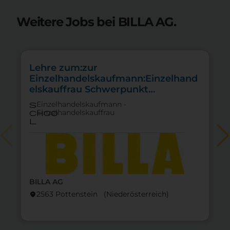
Weitere Jobs bei BILLA AG.
Lehre zum:zur
Einzelhandelskaufmann:Einzelhand
elskauffrau Schwerpunkt
Lebensmittel
Einzelhandelskaufmann -
s
Einzelhandelskauffrau
choo
l
BILLA AG
2563 Pottenstein (Nieder­österreich)
location_on
lo