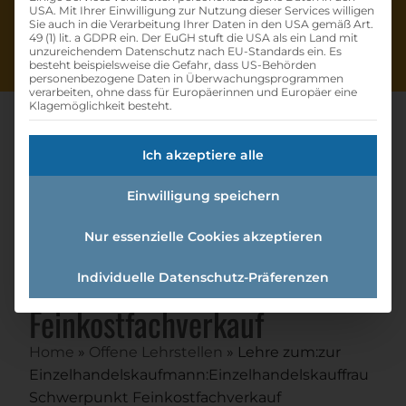
USA. Mit Ihrer Einwilligung zur Nutzung dieser Services willigen
Sie auch in die Verarbeitung Ihrer Daten in den USA gemäß Art.
49 (1) lit. a GDPR ein. Der EuGH stuft die USA als ein Land mit
unzureichendem Datenschutz nach EU-Standards ein. Es
besteht beispielsweise die Gefahr, dass US-Behörden
personenbezogene Daten in Überwachungsprogrammen
verarbeiten, ohne dass für Europäerinnen und Europäer eine
Klagemöglichkeit besteht.
Ich akzeptiere alle
Lehre Zum:zur
Einwilligung speichern
Einzelhandelskaufmann:einzel
handelskauffrau
Nur essenzielle Cookies akzeptieren
Schwerpunkt
Individuelle Datenschutz-Präferenzen
Feinkostfachverkauf
Home
»
Offene Lehrstellen
»
Lehre zum:zur
Einzelhandelskaufmann:Einzelhandelskauffrau
Schwerpunkt Feinkostfachverkauf