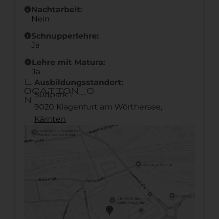
info
Nachtarbeit:
Nein
info
Schnupperlehre:
Ja
new_releases
Lehre mit Matura:
Ja
l
Ausbildungsstandort:
ocation_o
Südpark 1
n
9020 Klagenfurt am Wörthersee,
Kärnten