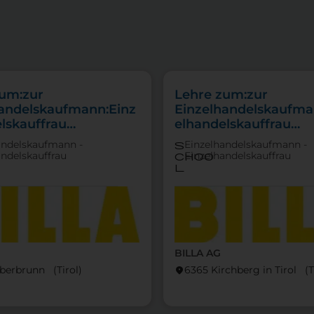
zum:zur
Lehre zum:zur
handelskaufmann:Einz
Einzelhandelskaufma
lskauffrau
elhandelskauffrau
punkt Lebensmittel
Schwerpunkt Lebensm
andelskaufmann -
Einzelhandelskaufmann -
s
andelskauffrau
Einzelhandelskauffrau
choo
l
BILLA AG
eberbrunn (Tirol)
6365 Kirchberg in Tirol (T
location_on