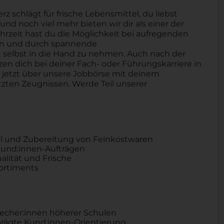
schlägt für frische Lebensmittel, du liebst
nd noch viel mehr bieten wir dir als einer der
hrzeit hast du die Möglichkeit bei aufregenden
ben und durch spannende
selbst in die Hand zu nehmen. Auch nach der
tzen dich bei deiner Fach- oder Führungskarriere in
h jetzt über unsere Jobbörse mit deinem
zten Zeugnissen. Werde Teil unserer
hl und Zubereitung von Feinkostwaren
Kund:innen-Aufträgen
alität und Frische
sortiments
recher:innen höherer Schulen
ägte Kund:innen-Orientierung