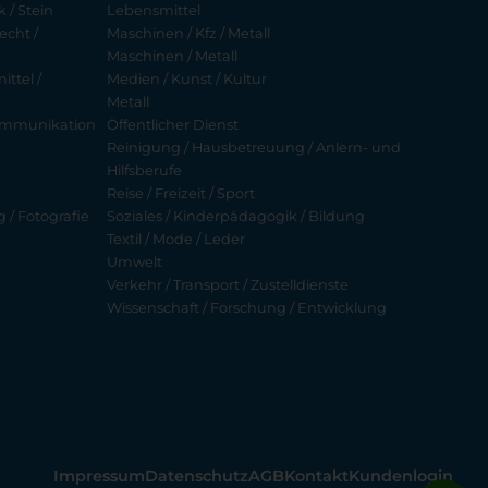
 / Stein
Lebensmittel
echt /
Maschinen / Kfz / Metall
Maschinen / Metall
ttel /
Medien / Kunst / Kultur
Metall
ekommunikation
Öffentlicher Dienst
Reinigung / Hausbetreuung / Anlern- und
Hilfsberufe
Reise / Freizeit / Sport
g / Fotografie
Soziales / Kinderpädagogik / Bildung
Textil / Mode / Leder
Umwelt
Verkehr / Transport / Zustelldienste
Wissenschaft / Forschung / Entwicklung
Impressum
Datenschutz
AGB
Kontakt
Kundenlogin