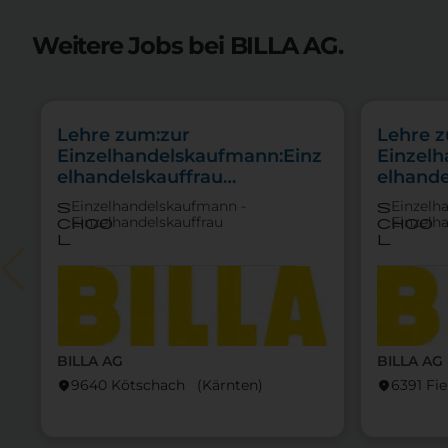
Weitere Jobs bei BILLA AG.
Lehre zum:zur
Lehre 
Einzelhandelskaufmann:Einz
Einzel
elhandelskauffrau
elhande
Schwerpunkt
Schwer
Einzelhandelskaufmann -
Einzelh
s
s
Feinkostfachverkauf
Einzelhandelskauffrau
Einzelh
choo
choo
l
l
BILLA AG
BILLA AG
9640 Kötschach (Kärnten)
6391 Fi
location_on
location_on