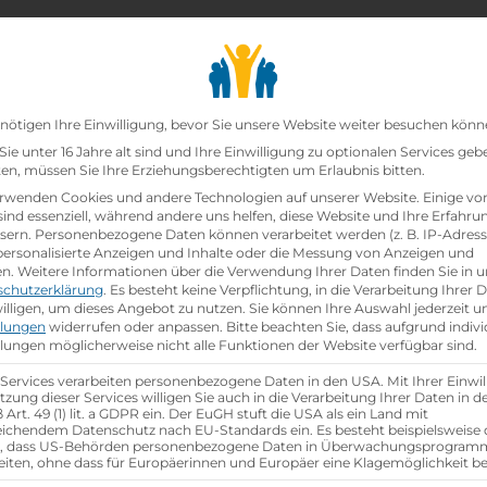
chair_alt
search
school
Lehrbetriebe
Lehrstellen Finden
Lehrb
Datenschutz-Präfer
nötigen Ihre Einwilligung, bevor Sie unsere Website weiter besuchen könn
ie unter 16 Jahre alt sind und Ihre Einwilligung zu optionalen Services geb
n, müssen Sie Ihre Erziehungsberechtigten um Erlaubnis bitten.
zt!
rwenden Cookies und andere Technologien auf unserer Website. Einige vo
sind essenziell, während andere uns helfen, diese Website und Ihre Erfahru
sern.
Personenbezogene Daten können verarbeitet werden (z. B. IP-Adresse
ann:Einzelhandelskauffrau Schwerpunkt Feinkostfac
 personalisierte Anzeigen und Inhalte oder die Messung von Anzeigen und
en.
Weitere Informationen über die Verwendung Ihrer Daten finden Sie in u
schutzerklärung
.
Es besteht keine Verpflichtung, in die Verarbeitung Ihrer 
hen
illigen, um dieses Angebot zu nutzen.
Sie können Ihre Auswahl jederzeit u
llungen
widerrufen oder anpassen.
Bitte beachten Sie, dass aufgrund indivi
llungen möglicherweise nicht alle Funktionen der Website verfügbar sind.
 Services verarbeiten personenbezogene Daten in den USA. Mit Ihrer Einwil
tzung dieser Services willigen Sie auch in die Verarbeitung Ihrer Daten in 
Art. 49 (1) lit. a GDPR ein. Der EuGH stuft die USA als ein Land mit
ichendem Datenschutz nach EU-Standards ein. Es besteht beispielsweise 
r, dass US-Behörden personenbezogene Daten in Überwachungsprogra
eiten, ohne dass für Europäerinnen und Europäer eine Klagemöglichkeit be