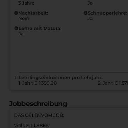
3 Jahre
Ja
info
info
Nachtarbeit:
Schnupperlehre:
Nein
Ja
new_releases
Lehre mit Matura:
Ja
euro
Lehrlingseinkommen pro Lehrjahr:
1. Jahr: € 1.350,00
2. Jahr: € 1.5
Jobbeschreibung
DAS GELBEVOM JOB.
VOLLER LEBEN.