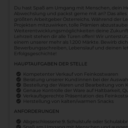
Du hast Spaß am Umgang mit Menschen, dein Herz 
Abwechslung und packst gerne mit an? Das alles u
größten Arbeitgeber Österreichs. Während der Le
Projekten mitzuwirken, tolle Prämien abzustau
Weiterentwicklungsmöglichkeiten deine Zukunft 
Lehrzeit stehen dir alle Türen offen! Wir unterstü
einem unserer mehr als 1.200 Märkte. Bewirb dic
Bewerbungsschreiben, Lebenslauf und deinen let
Erfolgsgeschichte!
HAUPTAUFGABEN DER STELLE
Kompetenter Verkauf von Feinkostwaren
Beratung unserer Kund:innen bei der Auswa
Bestellung der Waren und Bearbeitung von 
Genaue Kontrolle der Ware auf Haltbarkeit, Qu
Verkaufsgerechte Präsentation des Feinkost
Herstellung von kalten/warmen Snacks
ANFORDERUNGEN
Abgeschlossene 9. Schulstufe oder Schulabb
Spaß am Umgang mit Menschen und ausgepr