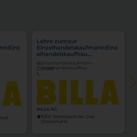
Lehre zum:zur
nn:Einz
Einzelhandelskaufmann:Einz
elhandelskauffrau
ittel
Schwerpunkt Lebensmittel
Einzelhandelskaufmann -
s
Einzelhandelskauffrau
choo
l
BILLA AG
8302 Nestelbach bei Graz
location_on
locati
irol)
(Steier­mark)