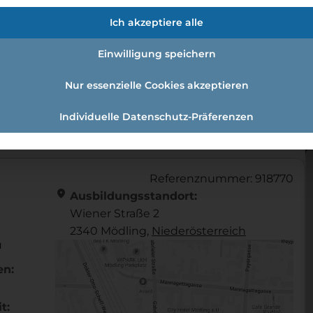
fmann:einzelhandelskauffrau Schw
Ich akzeptiere alle
Einwilligung speichern
Nur essenzielle Cookies akzeptieren
andelskaufmann:Einzelhandelskauffrau Schwerpunkt Fe
Individuelle Datenschutz-Präferenzen
Referenznummer: 918770
location_on
Ausbildungsstandort:
Wiener Straße 2
2340 Mödling,
Nieder­österreich
u
en:
t: