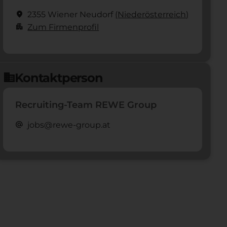
location_on
2355 Wiener Neudorf
(Nieder­österreich)
apartment
Zum Firmenprofil
Kontaktperson
domain
Recruiting-Team REWE Group
alternate_email
jobs@rewe-group.at