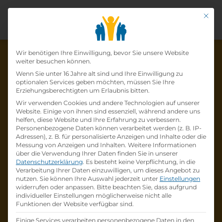
Mit di
Datenschutz-Präfer
Wir benötigen Ihre Einwilligung, bevor Sie unsere Website
weiter besuchen können.
Wenn Sie unter 16 Jahre alt sind und Ihre Einwilligung zu
optionalen Services geben möchten, müssen Sie Ihre
Die Lehrstelle wurde schon
Erziehungsberechtigten um Erlaubnis bitten.
Wir verwenden Cookies und andere Technologien auf unserer
besetzt!
Website. Einige von ihnen sind essenziell, während andere uns
helfen, diese Website und Ihre Erfahrung zu verbessern.
Personenbezogene Daten können verarbeitet werden (z. B. IP-
Die Lehrstelle
Lehre zum:zur
Adressen), z. B. für personalisierte Anzeigen und Inhalte oder die
Einzelhandelskaufmann:Einzelhandelskauffr
Messung von Anzeigen und Inhalten.
Weitere Informationen
über die Verwendung Ihrer Daten finden Sie in unserer
au Schwerpunkt Feinkostfachverkauf
bei
Datenschutzerklärung
.
Es besteht keine Verpflichtung, in die
BILLA AG
ist schon
besetzt
.
Verarbeitung Ihrer Daten einzuwilligen, um dieses Angebot zu
nutzen.
Sie können Ihre Auswahl jederzeit unter
Einstellungen
widerrufen oder anpassen.
Bitte beachten Sie, dass aufgrund
Firmenprofil besuchen
individueller Einstellungen möglicherweise nicht alle
Funktionen der Website verfügbar sind.
Andere Lehrstelle suchen
Einige Services verarbeiten personenbezogene Daten in den