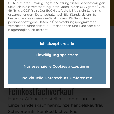
USA. Mit Ihrer Einwilligung zur Nutzung dieser Services willigen
Sie auch in die Verarbeitung Ihrer Daten in den USA gemäß Art.
49 (1) lit. a GDPR ein. Der EuGH stuft die USA als ein Land mit
unzureichendem Datenschutz nach EU-Standards ein. Es
besteht beispielsweise die Gefahr, dass US-Behörden
personenbezogene Daten in Überwachungsprogrammen
verarbeiten, ohne dass für Europäerinnen und Europäer eine
Klagemöglichkeit besteht.
Ich akzeptiere alle
Lehre Zum:zur
Einwilligung speichern
Einzelhandelskaufmann:einzel
handelskauffrau
Nur essenzielle Cookies akzeptieren
Schwerpunkt
Individuelle Datenschutz-Präferenzen
Feinkostfachverkauf
Home
»
Offene Lehrstellen
»
Lehre zum:zur
Einzelhandelskaufmann:Einzelhandelskauffrau
Schwerpunkt Feinkostfachverkauf