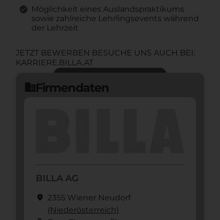
Möglichkeit eines Auslandspraktikums
sowie zahlreiche Lehrlingsevents während
der Lehrzeit
JETZT BEWERBEN BESUCHE UNS AUCH BEI:
KARRIERE.BILLA.AT
Jetzt bewerben
arrow_forward
Firmendaten
domain
BILLA AG
location_on
2355 Wiener Neudorf
(Nieder­österreich)