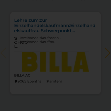
Lehre zum:zur
Einzelhandelskaufmann:Einzelhand
elskauffrau Schwerpunkt
Lebensmittel
Einzelhandelskaufmann -
s
Einzelhandelskauffrau
choo
l
BILLA AG
9065 Ebenthal (Kärnten)
location_on
lo