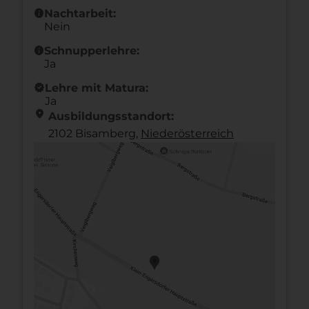
info
Nachtarbeit:
Nein
info
Schnupperlehre:
Ja
new_releases
Lehre mit Matura:
Ja
location_on
Ausbildungsstandort:
2102 Bisamberg,
Nieder­österreich