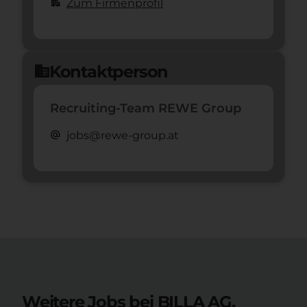
apartment
Zum Firmenprofil
Kontaktperson
domain
Recruiting-Team REWE Group
alternate_email
jobs@rewe-group.at
Weitere Jobs bei BILLA AG.