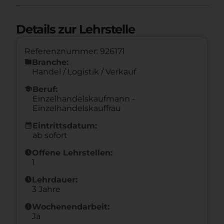
Details zur Lehrstelle
Referenznummer: 926171
folder
Branche:
Handel / Logistik / Verkauf
school
Beruf:
Einzelhandelskaufmann -
Einzelhandelskauffrau
calendar_month
Eintrittsdatum:
ab sofort
schedule
Offene Lehrstellen:
1
schedule
Lehrdauer:
3 Jahre
info
Wochenendarbeit:
Ja