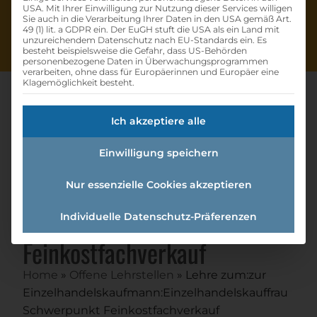
USA. Mit Ihrer Einwilligung zur Nutzung dieser Services willigen
Sie auch in die Verarbeitung Ihrer Daten in den USA gemäß Art.
49 (1) lit. a GDPR ein. Der EuGH stuft die USA als ein Land mit
unzureichendem Datenschutz nach EU-Standards ein. Es
besteht beispielsweise die Gefahr, dass US-Behörden
personenbezogene Daten in Überwachungsprogrammen
verarbeiten, ohne dass für Europäerinnen und Europäer eine
Klagemöglichkeit besteht.
Ich akzeptiere alle
Lehre Zum:zur
Einwilligung speichern
Einzelhandelskaufmann:einzel
handelskauffrau
Nur essenzielle Cookies akzeptieren
Schwerpunkt
Individuelle Datenschutz-Präferenzen
Feinkostfachverkauf
Home
»
Offene Lehrstellen
»
Lehre zum:zur
Einzelhandelskaufmann:Einzelhandelskauffrau
Schwerpunkt Feinkostfachverkauf