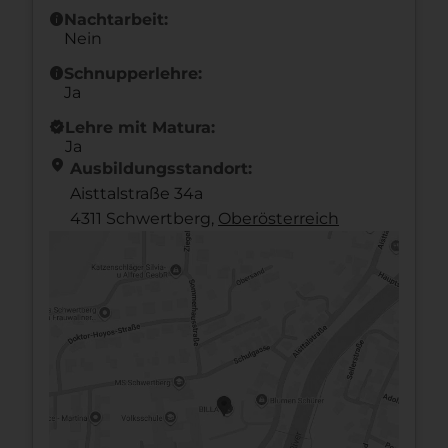
info
Nachtarbeit:
Nein
info
Schnupperlehre:
Ja
new_releases
Lehre mit Matura:
Ja
location_on
Ausbildungsstandort:
Aisttalstraße 34a
4311 Schwertberg,
Ober­österreich