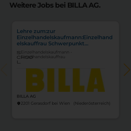
Weitere Jobs bei BILLA AG.
Lehre zum:zur
Einzelhandelskaufmann:Einzelhand
elskauffrau Schwerpunkt
Feinkostfachverkauf
Einzelhandelskaufmann -
s
Einzelhandelskauffrau
choo
l
BILLA AG
2201 Gerasdorf bei Wien (Nieder­österreich)
location_on
lo