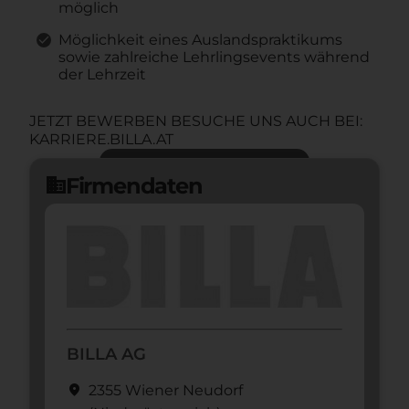
möglich
Möglichkeit eines Auslandspraktikums
sowie zahlreiche Lehrlingsevents während
der Lehrzeit
JETZT BEWERBEN BESUCHE UNS AUCH BEI:
KARRIERE.BILLA.AT
Jetzt bewerben
arrow_forward
Firmendaten
domain
BILLA AG
location_on
2355 Wiener Neudorf