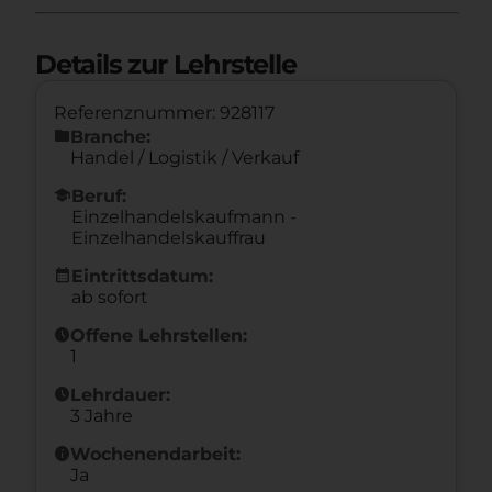
Details zur Lehrstelle
Referenznummer: 928117
folder
Branche:
Handel / Logistik / Verkauf
school
Beruf:
Einzelhandelskaufmann -
Einzelhandelskauffrau
calendar_month
Eintrittsdatum:
ab sofort
schedule
Offene Lehrstellen:
1
schedule
Lehrdauer:
3 Jahre
info
Wochenendarbeit:
Ja