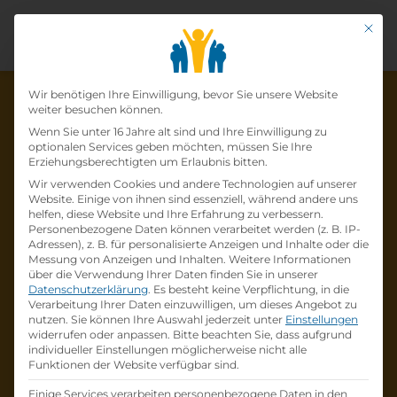
Mit di
Datenschutz-Präfer
Wir benötigen Ihre Einwilligung, bevor Sie unsere Website
weiter besuchen können.
Wenn Sie unter 16 Jahre alt sind und Ihre Einwilligung zu
optionalen Services geben möchten, müssen Sie Ihre
Die Lehrstelle wurde schon
Erziehungsberechtigten um Erlaubnis bitten.
Wir verwenden Cookies und andere Technologien auf unserer
besetzt!
Website. Einige von ihnen sind essenziell, während andere uns
helfen, diese Website und Ihre Erfahrung zu verbessern.
Personenbezogene Daten können verarbeitet werden (z. B. IP-
Die Lehrstelle
Lehre zum:zur
Adressen), z. B. für personalisierte Anzeigen und Inhalte oder die
Einzelhandelskaufmann:Einzelhandelskauffr
Messung von Anzeigen und Inhalten.
Weitere Informationen
über die Verwendung Ihrer Daten finden Sie in unserer
au Schwerpunkt Feinkostfachverkauf
bei
Datenschutzerklärung
.
Es besteht keine Verpflichtung, in die
BILLA AG
ist schon
besetzt
.
Verarbeitung Ihrer Daten einzuwilligen, um dieses Angebot zu
nutzen.
Sie können Ihre Auswahl jederzeit unter
Einstellungen
widerrufen oder anpassen.
Bitte beachten Sie, dass aufgrund
Firmenprofil besuchen
individueller Einstellungen möglicherweise nicht alle
Funktionen der Website verfügbar sind.
Andere Lehrstelle suchen
Einige Services verarbeiten personenbezogene Daten in den