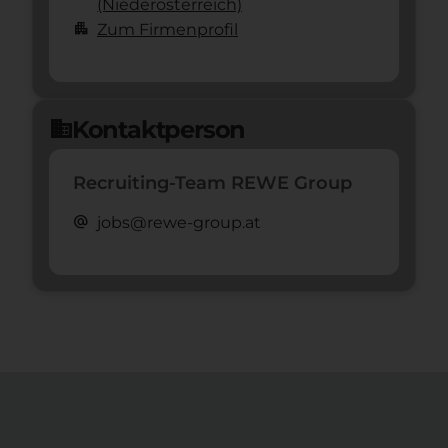
(Nieder­österreich)
apartment
Zum Firmenprofil
Kontaktperson
domain
Recruiting-Team REWE Group
alternate_email
jobs@rewe-group.at