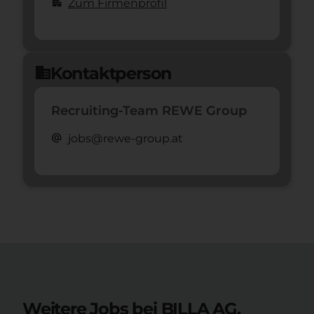
apartment
Zum Firmenprofil
Kontaktperson
domain
Recruiting-Team REWE Group
alternate_email
jobs@rewe-group.at
Weitere Jobs bei BILLA AG.