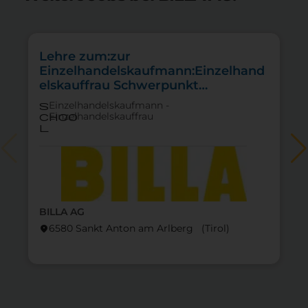
Lehre zum:zur
Einzelhandelskaufmann:Einzelhand
elskauffrau Schwerpunkt
Lebensmittel
Einzelhandelskaufmann -
s
Einzelhandelskauffrau
choo
l
BILLA AG
lo
6580 Sankt Anton am Arlberg (Tirol)
location_on