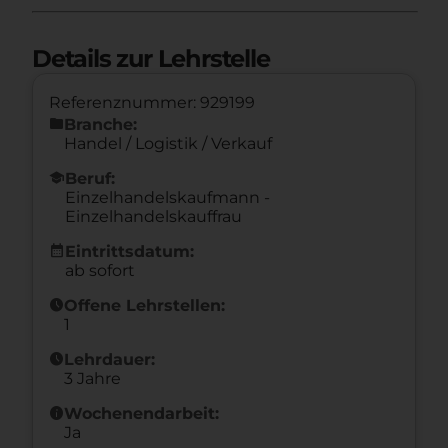
Details zur Lehrstelle
Referenznummer: 929199
folder
Branche:
Handel / Logistik / Verkauf
school
Beruf:
Einzelhandelskaufmann -
Einzelhandelskauffrau
calendar_month
Eintrittsdatum:
ab sofort
schedule
Offene Lehrstellen:
1
schedule
Lehrdauer:
3 Jahre
info
Wochenendarbeit:
Ja