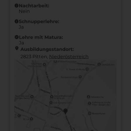
info
Nachtarbeit:
Nein
info
Schnupperlehre:
Ja
new_releases
Lehre mit Matura:
Ja
location_on
Ausbildungsstandort:
2823 Pitten,
Nieder­österreich