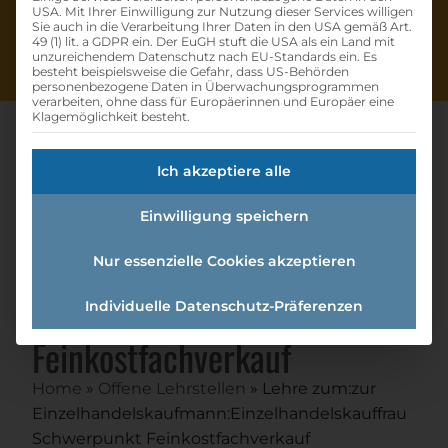
USA. Mit Ihrer Einwilligung zur Nutzung dieser Services willigen
Sie auch in die Verarbeitung Ihrer Daten in den USA gemäß Art.
49 (1) lit. a GDPR ein. Der EuGH stuft die USA als ein Land mit
unzureichendem Datenschutz nach EU-Standards ein. Es
besteht beispielsweise die Gefahr, dass US-Behörden
personenbezogene Daten in Überwachungsprogrammen
verarbeiten, ohne dass für Europäerinnen und Europäer eine
Klagemöglichkeit besteht.
Ich akzeptiere alle
Lehre Zum:zur
Einwilligung speichern
Einzelhandelskaufmann:einzel
handelskauffrau
Nur essenzielle Cookies akzeptieren
Schwerpunkt
Individuelle Datenschutz-Präferenzen
Feinkostfachverkauf
Home
»
Offene Lehrstellen
»
Lehre zum:zur
Einzelhandelskaufmann:Einzelhandelskauffrau
Schwerpunkt Feinkostfachverkauf