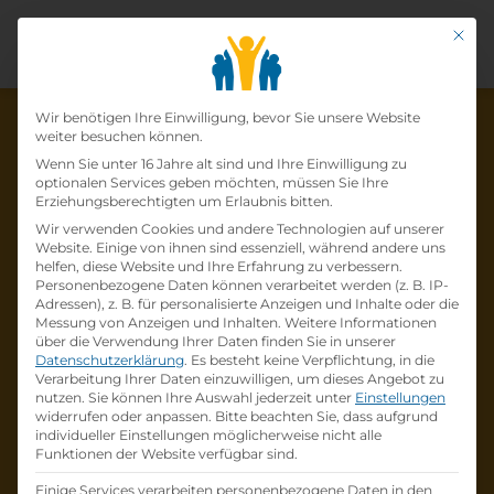
Mit di
Datenschutz-Präfer
Wir benötigen Ihre Einwilligung, bevor Sie unsere Website
weiter besuchen können.
Wenn Sie unter 16 Jahre alt sind und Ihre Einwilligung zu
optionalen Services geben möchten, müssen Sie Ihre
Die Lehrstelle wurde schon
Erziehungsberechtigten um Erlaubnis bitten.
Wir verwenden Cookies und andere Technologien auf unserer
besetzt!
Website. Einige von ihnen sind essenziell, während andere uns
helfen, diese Website und Ihre Erfahrung zu verbessern.
Personenbezogene Daten können verarbeitet werden (z. B. IP-
Die Lehrstelle
Lehre zum:zur
Adressen), z. B. für personalisierte Anzeigen und Inhalte oder die
Einzelhandelskaufmann:Einzelhandelskauffr
Messung von Anzeigen und Inhalten.
Weitere Informationen
über die Verwendung Ihrer Daten finden Sie in unserer
au Schwerpunkt Feinkostfachverkauf
bei
Datenschutzerklärung
.
Es besteht keine Verpflichtung, in die
BILLA AG
ist schon
besetzt
.
Verarbeitung Ihrer Daten einzuwilligen, um dieses Angebot zu
nutzen.
Sie können Ihre Auswahl jederzeit unter
Einstellungen
widerrufen oder anpassen.
Bitte beachten Sie, dass aufgrund
Firmenprofil besuchen
individueller Einstellungen möglicherweise nicht alle
Funktionen der Website verfügbar sind.
Andere Lehrstelle suchen
Einige Services verarbeiten personenbezogene Daten in den