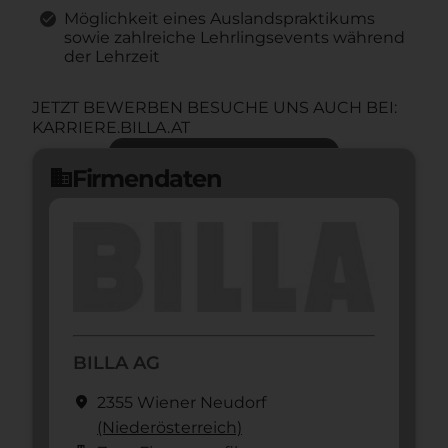
Möglichkeit eines Auslandspraktikums
sowie zahlreiche Lehrlingsevents während
der Lehrzeit
JETZT BEWERBEN BESUCHE UNS AUCH BEI:
KARRIERE.BILLA.AT
Jetzt bewerben
arrow_forward
Firmendaten
domain
BILLA AG
location_on
2355 Wiener Neudorf
(Nieder­österreich)