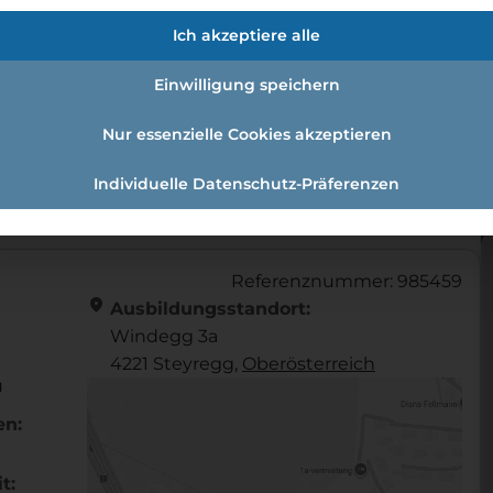
fmann:einzelhandelskauffrau Schw
Ich akzeptiere alle
Einwilligung speichern
Nur essenzielle Cookies akzeptieren
andelskaufmann:Einzelhandelskauffrau Schwerpunkt Fe
Individuelle Datenschutz-Präferenzen
Referenznummer: 985459
location_on
Ausbildungsstandort:
Windegg 3a
4221 Steyregg,
Ober­österreich
u
en:
t: