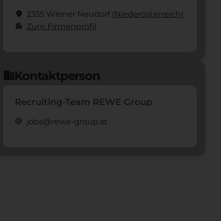
location_on
2355 Wiener Neudorf
(Nieder­österreich)
apartment
Zum Firmenprofil
Kontaktperson
domain
Recruiting-Team REWE Group
alternate_email
jobs@rewe-group.at