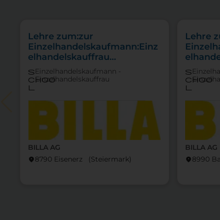
Lehre zum:zur
Lehre 
Einzelhandelskaufmann:Einz
Einzel
elhandelskauffrau
elhande
Schwerpunkt Lebensmittel
Schwer
Einzelhandelskaufmann -
Einzelh
s
s
Einzelhandelskauffrau
Einzelh
choo
choo
l
l
BILLA AG
BILLA AG
8790 Eisenerz (Steier­mark)
8990 Ba
location_on
location_on