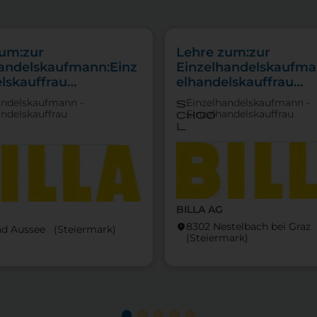
zum:zur
Lehre zum:zur
handelskaufmann:Einz
Einzelhandelskaufma
lskauffrau
elhandelskauffrau
punkt Lebensmittel
Schwerpunkt Lebensm
andelskaufmann -
Einzelhandelskaufmann -
s
andelskauffrau
Einzelhandelskauffrau
choo
l
BILLA AG
8302 Nestelbach bei Graz
location_on
d Aussee (Steier­mark)
(Steier­mark)