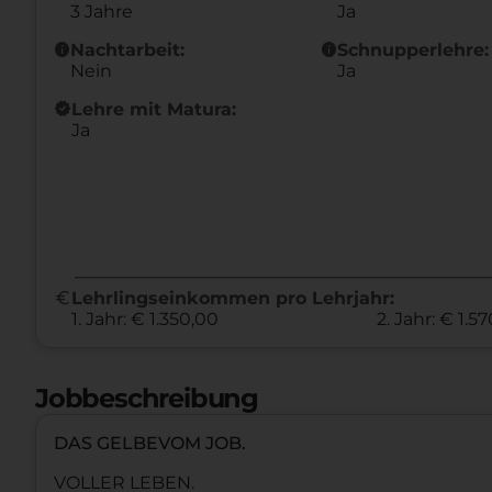
3 Jahre
Ja
info
info
Nachtarbeit:
Schnupperlehre:
Nein
Ja
new_releases
Lehre mit Matura:
Ja
euro
Lehrlingseinkommen pro Lehrjahr:
1. Jahr: € 1.350,00
2. Jahr: € 1.5
Jobbeschreibung
DAS GELBEVOM JOB.
VOLLER LEBEN.