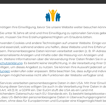
chair_alt
search
school
Lehrbetriebe
Lehrstellen Finden
Lehrb
Datenschutz-Präfer
nötigen Ihre Einwilligung, bevor Sie unsere Website weiter besuchen könn
ie unter 16 Jahre alt sind und Ihre Einwilligung zu optionalen Services geb
n, müssen Sie Ihre Erziehungsberechtigten um Erlaubnis bitten.
zt!
rwenden Cookies und andere Technologien auf unserer Website. Einige vo
sind essenziell, während andere uns helfen, diese Website und Ihre Erfahru
sern.
Personenbezogene Daten können verarbeitet werden (z. B. IP-Adresse
ann:Einzelhandelskauffrau Schwerpunkt Feinkostfac
 personalisierte Anzeigen und Inhalte oder die Messung von Anzeigen und
en.
Weitere Informationen über die Verwendung Ihrer Daten finden Sie in u
schutzerklärung
.
Es besteht keine Verpflichtung, in die Verarbeitung Ihrer 
hen
illigen, um dieses Angebot zu nutzen.
Sie können Ihre Auswahl jederzeit u
llungen
widerrufen oder anpassen.
Bitte beachten Sie, dass aufgrund indivi
llungen möglicherweise nicht alle Funktionen der Website verfügbar sind.
 Services verarbeiten personenbezogene Daten in den USA. Mit Ihrer Einwil
tzung dieser Services willigen Sie auch in die Verarbeitung Ihrer Daten in 
Art. 49 (1) lit. a GDPR ein. Der EuGH stuft die USA als ein Land mit
ichendem Datenschutz nach EU-Standards ein. Es besteht beispielsweise 
r, dass US-Behörden personenbezogene Daten in Überwachungsprogra
eiten, ohne dass für Europäerinnen und Europäer eine Klagemöglichkeit be