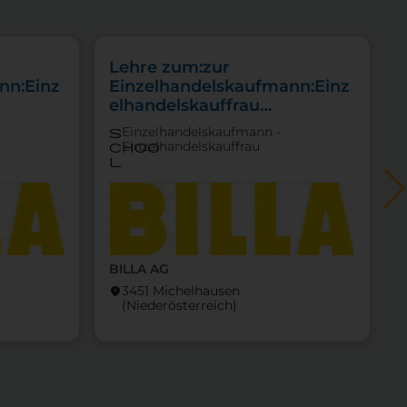
Lehre zum:zur
nn:Einz
Einzelhandelskaufmann:Einz
elhandelskauffrau
ittel
Schwerpunkt Lebensmittel
Einzelhandelskaufmann -
s
Einzelhandelskauffrau
choo
l
BILLA AG
3451 Michelhausen
location_on
locati
(Nieder­österreich)