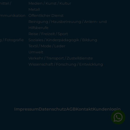
ttel /
Medien / Kunst / Kultur
Metall
ekommunikation
Öffentlicher Dienst
Reinigung / Hausbetreuung / Anlern- und
Hilfsberufe
Reise / Freizeit / Sport
g / Fotografie
Soziales / Kinderpädagogik / Bildung
Textil / Mode / Leder
Umwelt
Verkehr / Transport / Zustelldienste
Wissenschaft / Forschung / Entwicklung
Impressum
Datenschutz
AGB
Kontakt
Kundenlogin