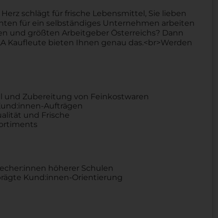
rz schlägt für frische Lebensmittel, Sie lieben
ten für ein selbständiges Unternehmen arbeiten
ken und größten Arbeitgeber Österreichs? Dann
LA Kaufleute bieten Ihnen genau das.<br>Werden
hl und Zubereitung von Feinkostwaren
Kund:innen-Aufträgen
alität und Frische
sortiments
recher:innen höherer Schulen
ägte Kund:innen-Orientierung