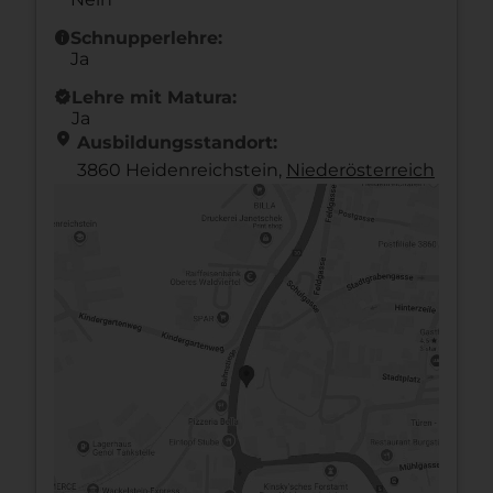
info
Schnupperlehre:
Ja
new_releases
Lehre mit Matura:
Ja
location_on
Ausbildungsstandort:
3860 Heidenreichstein,
Nieder­österreich