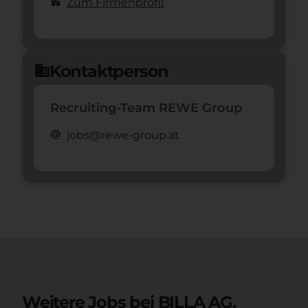
apartment
Zum Firmenprofil
Kontaktperson
domain
Recruiting-Team REWE Group
alternate_email
jobs@rewe-group.at
Weitere Jobs bei BILLA AG.