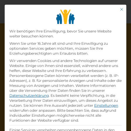
Mit di
Datenschutz-Präfer
Wir benötigen Ihre Einwilligung, bevor Sie unsere Website
weiter besuchen können.
Wenn Sie unter 16 Jahre alt sind und Ihre Einwilligung zu
optionalen Services geben möchten, müssen Sie Ihre
Die Lehrstelle wurde schon
Erziehungsberechtigten um Erlaubnis bitten.
Wir verwenden Cookies und andere Technologien auf unserer
besetzt!
Website. Einige von ihnen sind essenziell, während andere uns
helfen, diese Website und Ihre Erfahrung zu verbessern.
Personenbezogene Daten können verarbeitet werden (z. B. IP-
Die Lehrstelle
Lehre zum:zur
Adressen), z. B. für personalisierte Anzeigen und Inhalte oder die
Einzelhandelskaufmann:Einzelhandelskauffr
Messung von Anzeigen und Inhalten.
Weitere Informationen
über die Verwendung Ihrer Daten finden Sie in unserer
au Schwerpunkt Lebensmittel
bei
BILLA AG
Datenschutzerklärung
.
Es besteht keine Verpflichtung, in die
ist schon
besetzt
.
Verarbeitung Ihrer Daten einzuwilligen, um dieses Angebot zu
nutzen.
Sie können Ihre Auswahl jederzeit unter
Einstellungen
widerrufen oder anpassen.
Bitte beachten Sie, dass aufgrund
Firmenprofil besuchen
individueller Einstellungen möglicherweise nicht alle
Funktionen der Website verfügbar sind.
Andere Lehrstelle suchen
Einige Services verarbeiten personenbezogene Daten in den