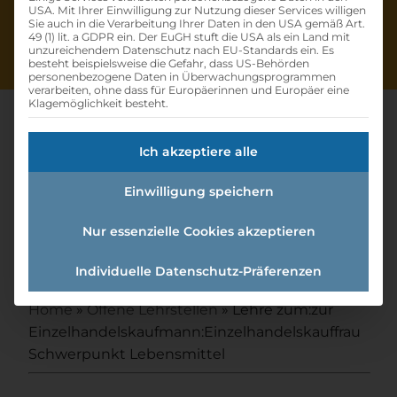
USA. Mit Ihrer Einwilligung zur Nutzung dieser Services willigen
Sie auch in die Verarbeitung Ihrer Daten in den USA gemäß Art.
49 (1) lit. a GDPR ein. Der EuGH stuft die USA als ein Land mit
unzureichendem Datenschutz nach EU-Standards ein. Es
besteht beispielsweise die Gefahr, dass US-Behörden
personenbezogene Daten in Überwachungsprogrammen
verarbeiten, ohne dass für Europäerinnen und Europäer eine
Klagemöglichkeit besteht.
Ich akzeptiere alle
Lehre Zum:zur
Einwilligung speichern
Einzelhandelskaufmann:einzel
handelskauffrau
Nur essenzielle Cookies akzeptieren
Schwerpunkt Lebensmittel
Individuelle Datenschutz-Präferenzen
Home
»
Offene Lehrstellen
»
Lehre zum:zur
Einzelhandelskaufmann:Einzelhandelskauffrau
Schwerpunkt Lebensmittel