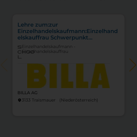
Lehre zum:zur
Einzelhandelskaufmann:Einzelhand
elskauffrau Schwerpunkt
Feinkostfachverkauf
Einzelhandelskaufmann -
s
Einzelhandelskauffrau
choo
l
BILLA AG
3133 Traismauer (Nieder­österreich)
location_on
lo