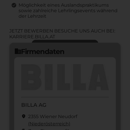
Möglichkeit eines Auslandspraktikums
sowie zahlreiche Lehrlingsevents während
der Lehrzeit
JETZT BEWERBEN BESUCHE UNS AUCH BEI:
KARRIERE.BILLA.AT
Jetzt bewerben
arrow_forward
Firmendaten
domain
BILLA AG
location_on
2355 Wiener Neudorf
(Nieder­österreich)