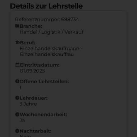
Details zur Lehrstelle
Referenznummer: 688734
folder
Branche:
Handel / Logistik / Verkauf
school
Beruf:
Einzelhandelskaufmann -
Einzelhandelskauffrau
calendar_month
Eintrittsdatum:
01.09.2025
schedule
Offene Lehrstellen:
1
schedule
Lehrdauer:
3 Jahre
info
Wochenendarbeit:
Ja
info
Nachtarbeit:
Nein