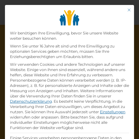
Mit di
Datenschutz-Präfer
Wir benötigen Ihre Einwilligung, bevor Sie unsere Website
weiter besuchen können.
Wenn Sie unter 16 Jahre alt sind und Ihre Einwilligung zu
optionalen Services geben möchten, müssen Sie Ihre
Die Lehrstelle wurde schon
Erziehungsberechtigten um Erlaubnis bitten.
Wir verwenden Cookies und andere Technologien auf unserer
besetzt!
Website. Einige von ihnen sind essenziell, während andere uns
helfen, diese Website und Ihre Erfahrung zu verbessern.
Personenbezogene Daten können verarbeitet werden (z. B. IP-
Die Lehrstelle
Lehre zum:zur
Adressen), z. B. für personalisierte Anzeigen und Inhalte oder die
Einzelhandelskaufmann:Einzelhandelskauffr
Messung von Anzeigen und Inhalten.
Weitere Informationen
über die Verwendung Ihrer Daten finden Sie in unserer
au Schwerpunkt Lebensmittel
bei
BILLA AG
Datenschutzerklärung
.
Es besteht keine Verpflichtung, in die
ist schon
besetzt
.
Verarbeitung Ihrer Daten einzuwilligen, um dieses Angebot zu
nutzen.
Sie können Ihre Auswahl jederzeit unter
Einstellungen
widerrufen oder anpassen.
Bitte beachten Sie, dass aufgrund
Firmenprofil besuchen
individueller Einstellungen möglicherweise nicht alle
Funktionen der Website verfügbar sind.
Andere Lehrstelle suchen
Einige Services verarbeiten personenbezogene Daten in den