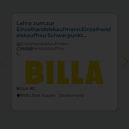
Lehre zum:zur
Einzelhandelskaufmann:Einzelhand
elskauffrau Schwerpunkt
Feinkostfachverkauf
Einzelhandelskaufmann -
s
Einzelhandelskauffrau
choo
l
BILLA AG
8990 Bad Aussee (Steier­mark)
location_on
lo