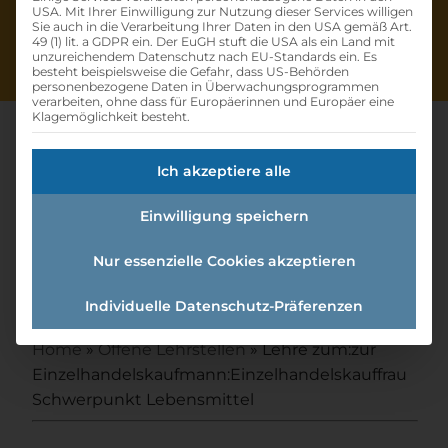
USA. Mit Ihrer Einwilligung zur Nutzung dieser Services willigen
Sie auch in die Verarbeitung Ihrer Daten in den USA gemäß Art.
49 (1) lit. a GDPR ein. Der EuGH stuft die USA als ein Land mit
unzureichendem Datenschutz nach EU-Standards ein. Es
besteht beispielsweise die Gefahr, dass US-Behörden
personenbezogene Daten in Überwachungsprogrammen
verarbeiten, ohne dass für Europäerinnen und Europäer eine
Klagemöglichkeit besteht.
Ich akzeptiere alle
Lehre Zum:zur
Einwilligung speichern
Einzelhandelskaufmann:einzel
handelskauffrau
Nur essenzielle Cookies akzeptieren
Schwerpunkt Lebensmittel
Individuelle Datenschutz-Präferenzen
Home
»
Offene Lehrstellen
»
Lehre zum:zur
Einzelhandelskaufmann:Einzelhandelskauffrau
Schwerpunkt Lebensmittel