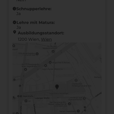
info
Schnupperlehre:
Ja
new_releases
Lehre mit Matura:
Ja
location_on
Ausbildungsstandort:
1200 Wien,
Wien