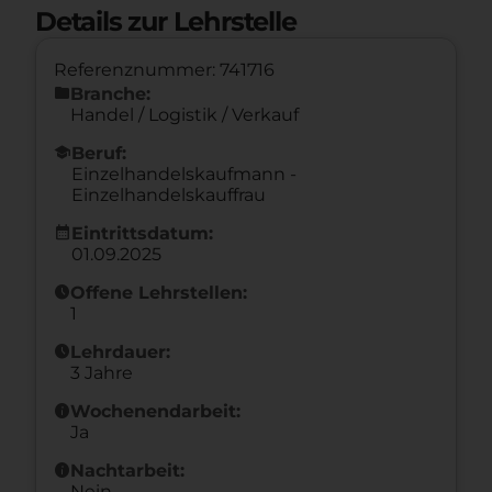
Details zur Lehrstelle
Referenznummer: 741716
folder
Branche:
Handel / Logistik / Verkauf
school
Beruf:
Einzelhandelskaufmann -
Einzelhandelskauffrau
calendar_month
Eintrittsdatum:
01.09.2025
schedule
Offene Lehrstellen:
1
schedule
Lehrdauer:
3 Jahre
info
Wochenendarbeit:
Ja
info
Nachtarbeit:
Nein