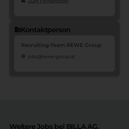
apartment
Zum Firmenprofil
Kontaktperson
domain
Recruiting-Team REWE Group
alternate_email
jobs@rewe-group.at
Weitere Jobs bei BILLA AG.