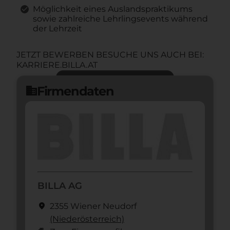
Möglichkeit eines Auslandspraktikums
sowie zahlreiche Lehrlingsevents während
der Lehrzeit
JETZT BEWERBEN BESUCHE UNS AUCH BEI:
KARRIERE.BILLA.AT
Jetzt bewerben
arrow_forward
Firmendaten
domain
BILLA AG
location_on
2355 Wiener Neudorf
(Nieder­österreich)