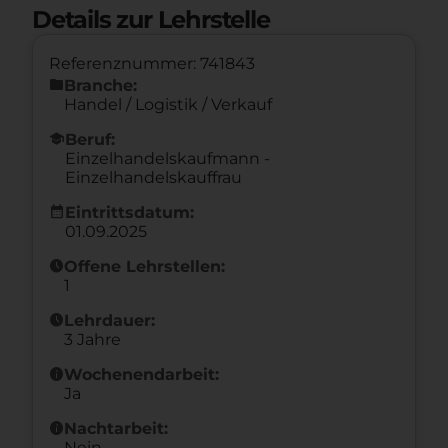
Details zur Lehrstelle
Referenznummer: 741843
folder
Branche:
Handel / Logistik / Verkauf
school
Beruf:
Einzelhandelskaufmann -
Einzelhandelskauffrau
calendar_month
Eintrittsdatum:
01.09.2025
schedule
Offene Lehrstellen:
1
schedule
Lehrdauer:
3 Jahre
info
Wochenendarbeit:
Ja
info
Nachtarbeit:
Nein