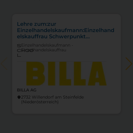
Lehre zum:zur
Einzelhandelskaufmann:Einzelhand
elskauffrau Schwerpunkt
Feinkostfachverkauf
Einzelhandelskaufmann -
s
Einzelhandelskauffrau
choo
l
BILLA AG
2732 Willendorf am Steinfelde
location_on
lo
(Nieder­österreich)