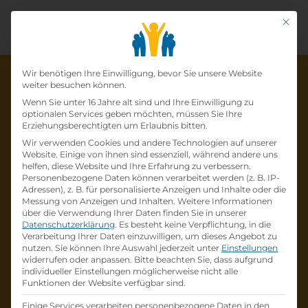
Mit di
Datenschutz-Präfer
Wir benötigen Ihre Einwilligung, bevor Sie unsere Website
weiter besuchen können.
Wenn Sie unter 16 Jahre alt sind und Ihre Einwilligung zu
optionalen Services geben möchten, müssen Sie Ihre
Die Lehrstelle wurde schon
Erziehungsberechtigten um Erlaubnis bitten.
Wir verwenden Cookies und andere Technologien auf unserer
besetzt!
Website. Einige von ihnen sind essenziell, während andere uns
helfen, diese Website und Ihre Erfahrung zu verbessern.
Personenbezogene Daten können verarbeitet werden (z. B. IP-
Die Lehrstelle
Lehre zum:zur
Adressen), z. B. für personalisierte Anzeigen und Inhalte oder die
Einzelhandelskaufmann:Einzelhandelskauffr
Messung von Anzeigen und Inhalten.
Weitere Informationen
über die Verwendung Ihrer Daten finden Sie in unserer
au Schwerpunkt Lebensmittel
bei
BILLA AG
Datenschutzerklärung
.
Es besteht keine Verpflichtung, in die
ist schon
besetzt
.
Verarbeitung Ihrer Daten einzuwilligen, um dieses Angebot zu
nutzen.
Sie können Ihre Auswahl jederzeit unter
Einstellungen
widerrufen oder anpassen.
Bitte beachten Sie, dass aufgrund
Firmenprofil besuchen
individueller Einstellungen möglicherweise nicht alle
Funktionen der Website verfügbar sind.
Andere Lehrstelle suchen
Einige Services verarbeiten personenbezogene Daten in den