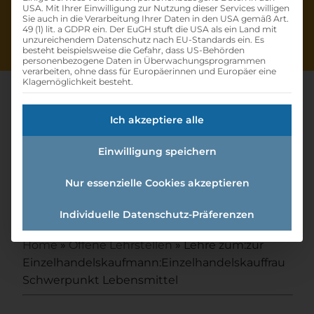
USA. Mit Ihrer Einwilligung zur Nutzung dieser Services willigen
Sie auch in die Verarbeitung Ihrer Daten in den USA gemäß Art.
49 (1) lit. a GDPR ein. Der EuGH stuft die USA als ein Land mit
unzureichendem Datenschutz nach EU-Standards ein. Es
besteht beispielsweise die Gefahr, dass US-Behörden
personenbezogene Daten in Überwachungsprogrammen
verarbeiten, ohne dass für Europäerinnen und Europäer eine
Klagemöglichkeit besteht.
Ich akzeptiere alle
Lehre Zum:zur
Einwilligung speichern
Einzelhandelskaufmann:einzel
handelskauffrau
Nur essenzielle Cookies akzeptieren
Schwerpunkt Lebensmittel
Individuelle Datenschutz-Präferenzen
Home
»
Offene Lehrstellen
»
Lehre zum:zur
Einzelhandelskaufmann:Einzelhandelskauffrau
Schwerpunkt Lebensmittel