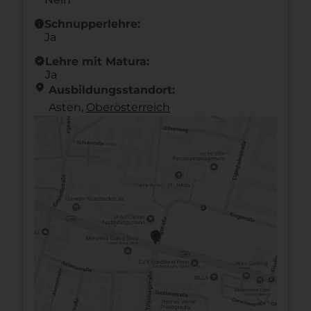
info
Schnupperlehre:
Ja
new_releases
Lehre mit Matura:
Ja
location_on
Ausbildungsstandort:
Asten,
Ober­österreich