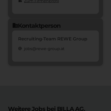
apartment
Zum Firmenprofil
Kontaktperson
domain
Recruiting-Team REWE Group
alternate_email
jobs@rewe-group.at
Weitere Jobs bei BILLA AG.