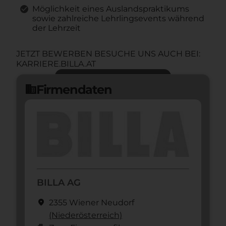
Möglichkeit eines Auslandspraktikums
sowie zahlreiche Lehrlingsevents während
der Lehrzeit
JETZT BEWERBEN BESUCHE UNS AUCH BEI:
KARRIERE.BILLA.AT
Jetzt bewerben
arrow_forward
Firmendaten
domain
BILLA AG
location_on
2355 Wiener Neudorf
(Nieder­österreich)