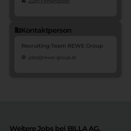
apartment
Zum Firmenprofil
Kontaktperson
domain
Recruiting-Team REWE Group
alternate_email
jobs@rewe-group.at
Weitere Jobs bei BILLA AG.