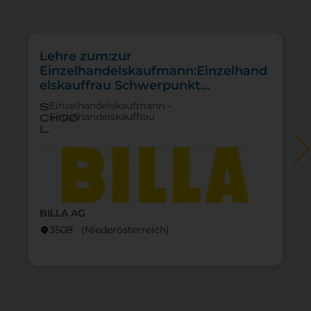
Lehre zum:zur
Einzelhandelskaufmann:Einzelhand
elskauffrau Schwerpunkt
Lebensmittel
Einzelhandelskaufmann -
s
Einzelhandelskauffrau
choo
l
BILLA AG
3508 (Nieder­österreich)
location_on
lo