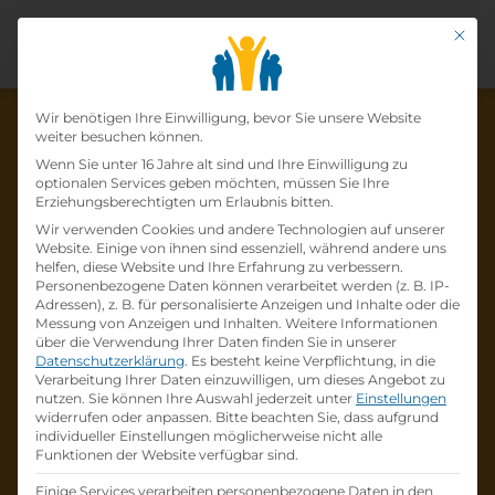
Mit di
Datenschutz-Präfer
Wir benötigen Ihre Einwilligung, bevor Sie unsere Website
weiter besuchen können.
Wenn Sie unter 16 Jahre alt sind und Ihre Einwilligung zu
optionalen Services geben möchten, müssen Sie Ihre
Die Lehrstelle wurde schon
Erziehungsberechtigten um Erlaubnis bitten.
Wir verwenden Cookies und andere Technologien auf unserer
besetzt!
Website. Einige von ihnen sind essenziell, während andere uns
helfen, diese Website und Ihre Erfahrung zu verbessern.
Personenbezogene Daten können verarbeitet werden (z. B. IP-
Die Lehrstelle
Lehre zum:zur
Adressen), z. B. für personalisierte Anzeigen und Inhalte oder die
Einzelhandelskaufmann:Einzelhandelskauffr
Messung von Anzeigen und Inhalten.
Weitere Informationen
über die Verwendung Ihrer Daten finden Sie in unserer
au Schwerpunkt Lebensmittel
bei
BILLA AG
Datenschutzerklärung
.
Es besteht keine Verpflichtung, in die
ist schon
besetzt
.
Verarbeitung Ihrer Daten einzuwilligen, um dieses Angebot zu
nutzen.
Sie können Ihre Auswahl jederzeit unter
Einstellungen
widerrufen oder anpassen.
Bitte beachten Sie, dass aufgrund
Firmenprofil besuchen
individueller Einstellungen möglicherweise nicht alle
Funktionen der Website verfügbar sind.
Andere Lehrstelle suchen
Einige Services verarbeiten personenbezogene Daten in den