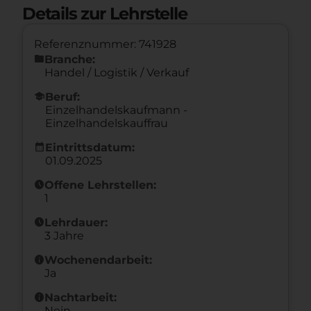
Details zur Lehrstelle
Referenznummer: 741928
folder
Branche:
Handel / Logistik / Verkauf
school
Beruf:
Einzelhandelskaufmann -
Einzelhandelskauffrau
calendar_month
Eintrittsdatum:
01.09.2025
schedule
Offene Lehrstellen:
1
schedule
Lehrdauer:
3 Jahre
info
Wochenendarbeit:
Ja
info
Nachtarbeit:
Nein