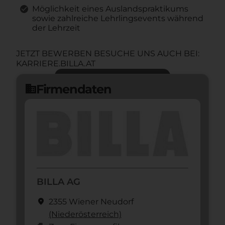
Möglichkeit eines Auslandspraktikums
sowie zahlreiche Lehrlingsevents während
der Lehrzeit
JETZT BEWERBEN BESUCHE UNS AUCH BEI:
KARRIERE.BILLA.AT
Jetzt bewerben
arrow_forward
Firmendaten
domain
BILLA AG
location_on
2355 Wiener Neudorf
(Nieder­österreich)