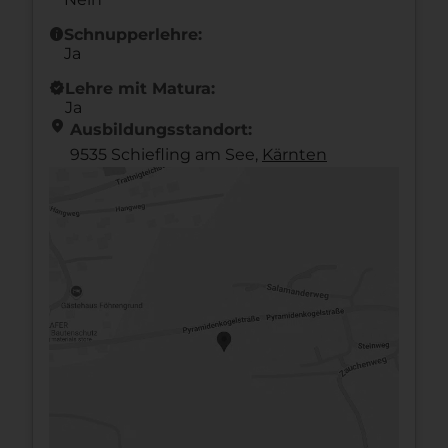
info
Schnupperlehre:
Ja
new_releases
Lehre mit Matura:
Ja
location_on
Ausbildungsstandort:
9535 Schiefling am See,
Kärnten