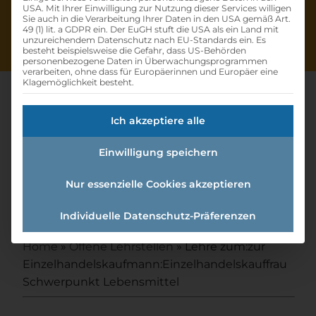
USA. Mit Ihrer Einwilligung zur Nutzung dieser Services willigen
Sie auch in die Verarbeitung Ihrer Daten in den USA gemäß Art.
49 (1) lit. a GDPR ein. Der EuGH stuft die USA als ein Land mit
unzureichendem Datenschutz nach EU-Standards ein. Es
besteht beispielsweise die Gefahr, dass US-Behörden
personenbezogene Daten in Überwachungsprogrammen
verarbeiten, ohne dass für Europäerinnen und Europäer eine
Klagemöglichkeit besteht.
Ich akzeptiere alle
Lehre Zum:zur
Einwilligung speichern
Einzelhandelskaufmann:einzel
handelskauffrau
Nur essenzielle Cookies akzeptieren
Schwerpunkt Lebensmittel
Individuelle Datenschutz-Präferenzen
Home
»
Offene Lehrstellen
»
Lehre zum:zur
Einzelhandelskaufmann:Einzelhandelskauffrau
Schwerpunkt Lebensmittel