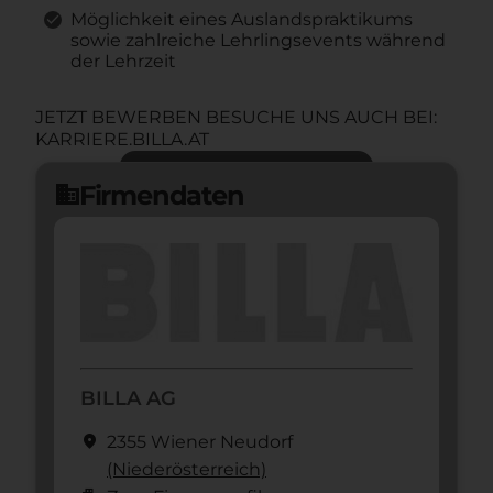
Möglichkeit eines Auslandspraktikums
sowie zahlreiche Lehrlingsevents während
der Lehrzeit
JETZT BEWERBEN BESUCHE UNS AUCH BEI:
KARRIERE.BILLA.AT
Jetzt bewerben
arrow_forward
Firmendaten
domain
BILLA AG
location_on
2355 Wiener Neudorf
(Nieder­österreich)