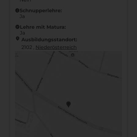
info
Schnupperlehre:
Ja
new_releases
Lehre mit Matura:
Ja
location_on
Ausbildungsstandort:
2102 ,
Nieder­österreich