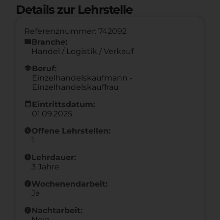
Details zur Lehrstelle
Referenznummer: 742092
folder
Branche:
Handel / Logistik / Verkauf
school
Beruf:
Einzelhandelskaufmann -
Einzelhandelskauffrau
calendar_month
Eintrittsdatum:
01.09.2025
schedule
Offene Lehrstellen:
1
schedule
Lehrdauer:
3 Jahre
info
Wochenendarbeit:
Ja
info
Nachtarbeit:
Nein