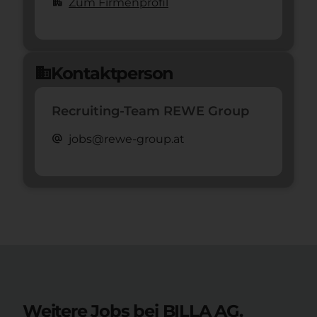
apartment
Zum Firmenprofil
Kontaktperson
domain
Recruiting-Team REWE Group
alternate_email
jobs@rewe-group.at
Weitere Jobs bei BILLA AG.