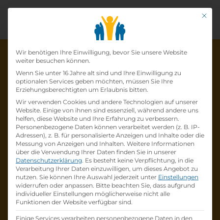
Mit di
Datenschutz-Präfer
Wir benötigen Ihre Einwilligung, bevor Sie unsere Website
weiter besuchen können.
Wenn Sie unter 16 Jahre alt sind und Ihre Einwilligung zu
optionalen Services geben möchten, müssen Sie Ihre
Die Lehrstelle wurde schon
Erziehungsberechtigten um Erlaubnis bitten.
Wir verwenden Cookies und andere Technologien auf unserer
besetzt!
Website. Einige von ihnen sind essenziell, während andere uns
helfen, diese Website und Ihre Erfahrung zu verbessern.
Personenbezogene Daten können verarbeitet werden (z. B. IP-
Die Lehrstelle
Lehre zum:zur
Adressen), z. B. für personalisierte Anzeigen und Inhalte oder die
Einzelhandelskaufmann:Einzelhandelskauffr
Messung von Anzeigen und Inhalten.
Weitere Informationen
über die Verwendung Ihrer Daten finden Sie in unserer
au Schwerpunkt Lebensmittel
bei
BILLA AG
Datenschutzerklärung
.
Es besteht keine Verpflichtung, in die
ist schon
besetzt
.
Verarbeitung Ihrer Daten einzuwilligen, um dieses Angebot zu
nutzen.
Sie können Ihre Auswahl jederzeit unter
Einstellungen
widerrufen oder anpassen.
Bitte beachten Sie, dass aufgrund
Firmenprofil besuchen
individueller Einstellungen möglicherweise nicht alle
Funktionen der Website verfügbar sind.
Andere Lehrstelle suchen
Einige Services verarbeiten personenbezogene Daten in den