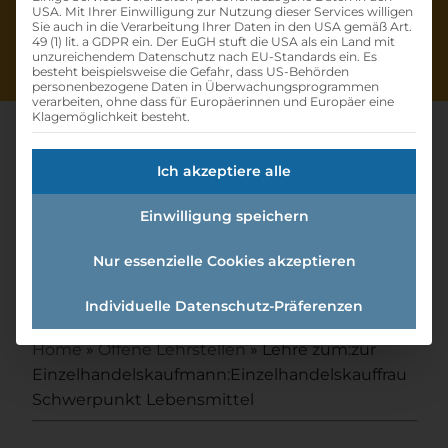
USA. Mit Ihrer Einwilligung zur Nutzung dieser Services willigen
Sie auch in die Verarbeitung Ihrer Daten in den USA gemäß Art.
49 (1) lit. a GDPR ein. Der EuGH stuft die USA als ein Land mit
unzureichendem Datenschutz nach EU-Standards ein. Es
besteht beispielsweise die Gefahr, dass US-Behörden
personenbezogene Daten in Überwachungsprogrammen
verarbeiten, ohne dass für Europäerinnen und Europäer eine
Klagemöglichkeit besteht.
Ich akzeptiere alle
Lehre Zum:zur
Einwilligung speichern
Einzelhandelskaufmann:einzel
handelskauffrau
Nur essenzielle Cookies akzeptieren
Schwerpunkt Lebensmittel
Individuelle Datenschutz-Präferenzen
Home
»
Offene Lehrstellen
»
Lehre zum:zur
Einzelhandelskaufmann:Einzelhandelskauffrau
Schwerpunkt Lebensmittel