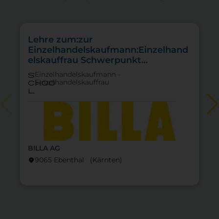
Lehre zum:zur
Einzelhandelskaufmann:Einzelhand
elskauffrau Schwerpunkt
Feinkostfachverkauf
Einzelhandelskaufmann -
s
Einzelhandelskauffrau
choo
l
BILLA AG
9065 Ebenthal (Kärnten)
location_on
lo