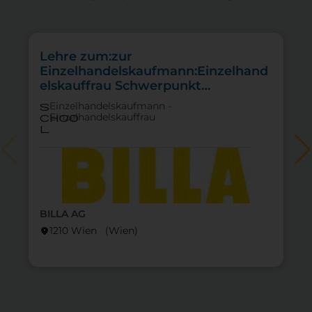
Lehre zum:zur
Einzelhandelskaufmann:Einzelhand
elskauffrau Schwerpunkt
Lebensmittel
Einzelhandelskaufmann -
s
Einzelhandelskauffrau
choo
l
BILLA AG
lo
1210 Wien (Wien)
location_on