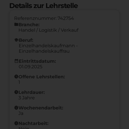
Details zur Lehrstelle
Referenznummer: 742754
folder
Branche:
Handel / Logistik / Verkauf
school
Beruf:
Einzelhandelskaufmann -
Einzelhandelskauffrau
calendar_month
Eintrittsdatum:
01.09.2025
schedule
Offene Lehrstellen:
1
schedule
Lehrdauer:
3 Jahre
info
Wochenendarbeit:
Ja
info
Nachtarbeit:
Nein