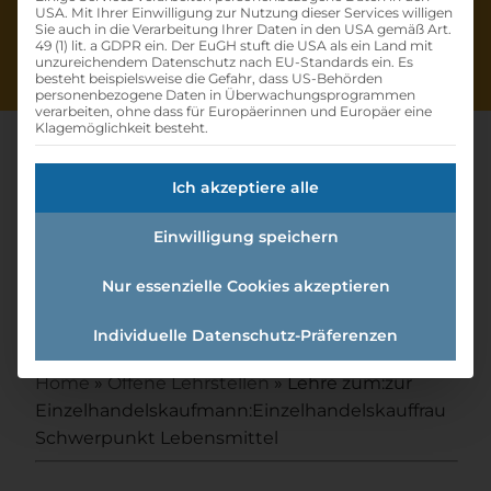
USA. Mit Ihrer Einwilligung zur Nutzung dieser Services willigen
Sie auch in die Verarbeitung Ihrer Daten in den USA gemäß Art.
49 (1) lit. a GDPR ein. Der EuGH stuft die USA als ein Land mit
unzureichendem Datenschutz nach EU-Standards ein. Es
besteht beispielsweise die Gefahr, dass US-Behörden
personenbezogene Daten in Überwachungsprogrammen
verarbeiten, ohne dass für Europäerinnen und Europäer eine
Klagemöglichkeit besteht.
Ich akzeptiere alle
Lehre Zum:zur
Einwilligung speichern
Einzelhandelskaufmann:einzel
handelskauffrau
Nur essenzielle Cookies akzeptieren
Schwerpunkt Lebensmittel
Individuelle Datenschutz-Präferenzen
Home
»
Offene Lehrstellen
»
Lehre zum:zur
Einzelhandelskaufmann:Einzelhandelskauffrau
Schwerpunkt Lebensmittel