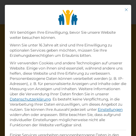
Mit di
Datenschutz-Präfer
Wir benötigen Ihre Einwilligung, bevor Sie unsere Website
weiter besuchen können.
Wenn Sie unter 16 Jahre alt sind und Ihre Einwilligung zu
optionalen Services geben möchten, müssen Sie Ihre
Die Lehrstelle wurde schon
Erziehungsberechtigten um Erlaubnis bitten.
Wir verwenden Cookies und andere Technologien auf unserer
besetzt!
Website. Einige von ihnen sind essenziell, während andere uns
helfen, diese Website und Ihre Erfahrung zu verbessern.
Personenbezogene Daten können verarbeitet werden (z. B. IP-
Die Lehrstelle
Lehre zum:zur
Adressen), z. B. für personalisierte Anzeigen und Inhalte oder die
Einzelhandelskaufmann:Einzelhandelskauffr
Messung von Anzeigen und Inhalten.
Weitere Informationen
über die Verwendung Ihrer Daten finden Sie in unserer
au Schwerpunkt Lebensmittel
bei
BILLA AG
Datenschutzerklärung
.
Es besteht keine Verpflichtung, in die
ist schon
besetzt
.
Verarbeitung Ihrer Daten einzuwilligen, um dieses Angebot zu
nutzen.
Sie können Ihre Auswahl jederzeit unter
Einstellungen
widerrufen oder anpassen.
Bitte beachten Sie, dass aufgrund
Firmenprofil besuchen
individueller Einstellungen möglicherweise nicht alle
Funktionen der Website verfügbar sind.
Andere Lehrstelle suchen
Einige Services verarbeiten personenbezogene Daten in den