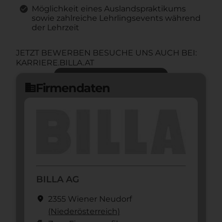
Möglichkeit eines Auslandspraktikums
sowie zahlreiche Lehrlingsevents während
der Lehrzeit
JETZT BEWERBEN BESUCHE UNS AUCH BEI:
KARRIERE.BILLA.AT
Jetzt bewerben
arrow_forward
Firmendaten
domain
BILLA AG
location_on
2355 Wiener Neudorf
(Nieder­österreich)