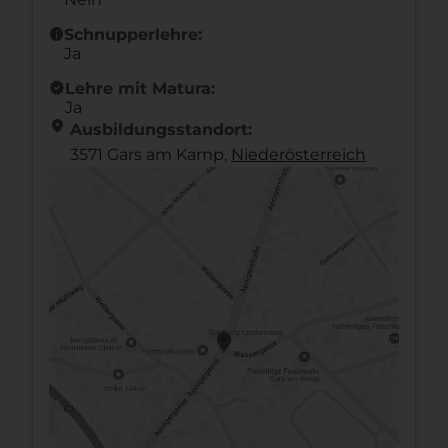
info
Schnupperlehre:
Ja
new_releases
Lehre mit Matura:
Ja
location_on
Ausbildungsstandort:
3571 Gars am Kamp,
Nieder­österreich