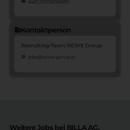
apartment
Zum Firmenprofil
Kontaktperson
domain
Recruiting-Team REWE Group
alternate_email
jobs@rewe-group.at
Weitere Jobs bei BILLA AG.