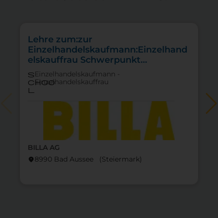
Lehre zum:zur
Einzelhandelskaufmann:Einzelhand
elskauffrau Schwerpunkt
Lebensmittel
Einzelhandelskaufmann -
s
Einzelhandelskauffrau
choo
l
BILLA AG
8990 Bad Aussee (Steier­mark)
location_on
lo