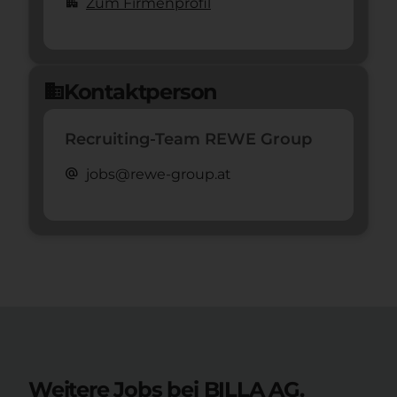
apartment
Zum Firmenprofil
Kontaktperson
domain
Recruiting-Team REWE Group
alternate_email
jobs@rewe-group.at
Weitere Jobs bei BILLA AG.