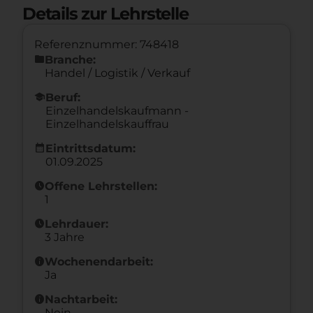
Details zur Lehrstelle
Referenznummer: 748418
folder
Branche:
Handel / Logistik / Verkauf
school
Beruf:
Einzelhandelskaufmann -
Einzelhandelskauffrau
calendar_month
Eintrittsdatum:
01.09.2025
schedule
Offene Lehrstellen:
1
schedule
Lehrdauer:
3 Jahre
info
Wochenendarbeit:
Ja
info
Nachtarbeit:
Nein