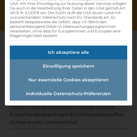
USA. Mit Ihrer Einwilligung zur Nutzung dieser Services willigen
Sie auch in die Verarbeitung Ihrer Daten in den USA gemäß Art.
49 (1) lit. a GDPR ein. Der EuGH stuft die USA als ein Land mit
unzureichendem Datenschutz nach EU-Standards ein. Es
besteht beispielsweise die Gefahr, dass US-Behörden
personenbezogene Daten in Überwachungsprogrammen
verarbeiten, ohne dass für Europäerinnen und Europäer eine
Klagemöglichkeit besteht.
Ich akzeptiere alle
Lehre Zum:zur
Einwilligung speichern
Einzelhandelskaufmann:einzel
handelskauffrau
Nur essenzielle Cookies akzeptieren
Schwerpunkt Lebensmittel
Individuelle Datenschutz-Präferenzen
Home
»
Offene Lehrstellen
»
Lehre zum:zur
Einzelhandelskaufmann:Einzelhandelskauffrau
Schwerpunkt Lebensmittel