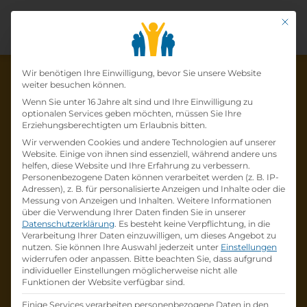
Mit di
Datenschutz-Präfer
Wir benötigen Ihre Einwilligung, bevor Sie unsere Website
weiter besuchen können.
Wenn Sie unter 16 Jahre alt sind und Ihre Einwilligung zu
optionalen Services geben möchten, müssen Sie Ihre
Die Lehrstelle wurde schon
Erziehungsberechtigten um Erlaubnis bitten.
Wir verwenden Cookies und andere Technologien auf unserer
besetzt!
Website. Einige von ihnen sind essenziell, während andere uns
helfen, diese Website und Ihre Erfahrung zu verbessern.
Personenbezogene Daten können verarbeitet werden (z. B. IP-
Die Lehrstelle
Lehre zum:zur
Adressen), z. B. für personalisierte Anzeigen und Inhalte oder die
Einzelhandelskaufmann:Einzelhandelskauffr
Messung von Anzeigen und Inhalten.
Weitere Informationen
über die Verwendung Ihrer Daten finden Sie in unserer
au Schwerpunkt Lebensmittel
bei
BILLA AG
Datenschutzerklärung
.
Es besteht keine Verpflichtung, in die
ist schon
besetzt
.
Verarbeitung Ihrer Daten einzuwilligen, um dieses Angebot zu
nutzen.
Sie können Ihre Auswahl jederzeit unter
Einstellungen
widerrufen oder anpassen.
Bitte beachten Sie, dass aufgrund
Firmenprofil besuchen
individueller Einstellungen möglicherweise nicht alle
Funktionen der Website verfügbar sind.
Andere Lehrstelle suchen
Einige Services verarbeiten personenbezogene Daten in den