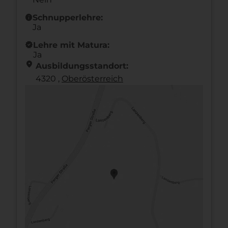
info
Schnupperlehre:
Ja
new_releases
Lehre mit Matura:
Ja
location_on
Ausbildungsstandort:
4320 ,
Ober­österreich