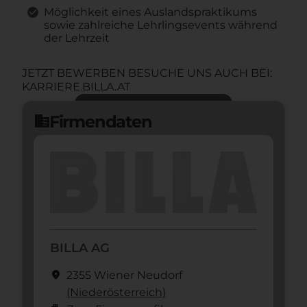
Möglichkeit eines Auslandspraktikums
sowie zahlreiche Lehrlingsevents während
der Lehrzeit
JETZT BEWERBEN BESUCHE UNS AUCH BEI:
KARRIERE.BILLA.AT
Jetzt bewerben
arrow_forward
Firmendaten
domain
BILLA AG
location_on
2355 Wiener Neudorf
(Nieder­österreich)