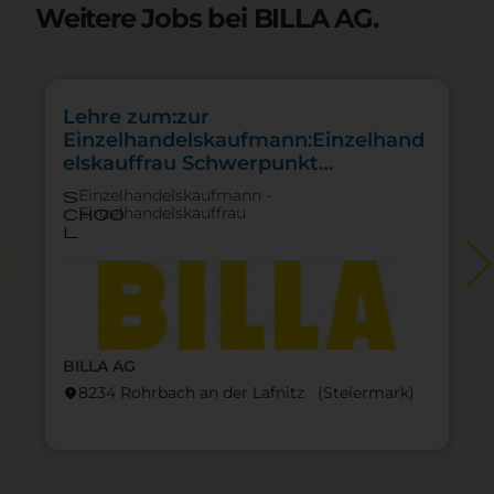
Weitere Jobs bei BILLA AG.
Lehre zum:zur
Einzelhandelskaufmann:Einzelhand
elskauffrau Schwerpunkt
Lebensmittel
Einzelhandelskaufmann -
s
Einzelhandelskauffrau
choo
l
BILLA AG
8234 Rohrbach an der Lafnitz (Steier­mark)
location_on
lo