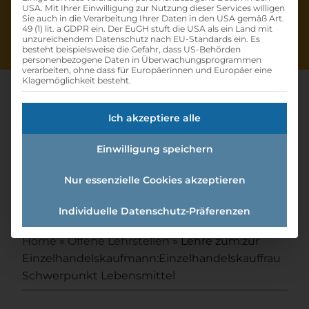
USA. Mit Ihrer Einwilligung zur Nutzung dieser Services willigen
Sie auch in die Verarbeitung Ihrer Daten in den USA gemäß Art.
49 (1) lit. a GDPR ein. Der EuGH stuft die USA als ein Land mit
unzureichendem Datenschutz nach EU-Standards ein. Es
besteht beispielsweise die Gefahr, dass US-Behörden
personenbezogene Daten in Überwachungsprogrammen
verarbeiten, ohne dass für Europäerinnen und Europäer eine
Klagemöglichkeit besteht.
Ich akzeptiere alle
Lehre Zum:zur
Einwilligung speichern
Einzelhandelskaufmann:einzel
handelskauffrau
Nur essenzielle Cookies akzeptieren
Schwerpunkt Lebensmittel
Individuelle Datenschutz-Präferenzen
Home
»
Offene Lehrstellen
»
Lehre zum:zur
Einzelhandelskaufmann:Einzelhandelskauffrau
Schwerpunkt Lebensmittel