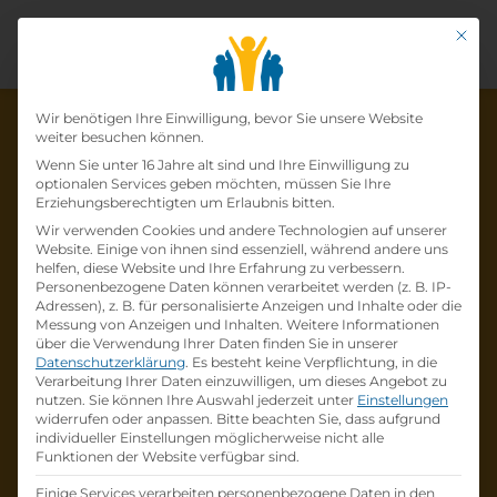
Mit di
Datenschutz-Präfer
Wir benötigen Ihre Einwilligung, bevor Sie unsere Website
weiter besuchen können.
Wenn Sie unter 16 Jahre alt sind und Ihre Einwilligung zu
optionalen Services geben möchten, müssen Sie Ihre
Die Lehrstelle wurde schon
Erziehungsberechtigten um Erlaubnis bitten.
Wir verwenden Cookies und andere Technologien auf unserer
besetzt!
Website. Einige von ihnen sind essenziell, während andere uns
helfen, diese Website und Ihre Erfahrung zu verbessern.
Personenbezogene Daten können verarbeitet werden (z. B. IP-
Die Lehrstelle
Lehre zum:zur
Adressen), z. B. für personalisierte Anzeigen und Inhalte oder die
Einzelhandelskaufmann:Einzelhandelskauffr
Messung von Anzeigen und Inhalten.
Weitere Informationen
über die Verwendung Ihrer Daten finden Sie in unserer
au Schwerpunkt Lebensmittel
bei
BILLA AG
Datenschutzerklärung
.
Es besteht keine Verpflichtung, in die
ist schon
besetzt
.
Verarbeitung Ihrer Daten einzuwilligen, um dieses Angebot zu
nutzen.
Sie können Ihre Auswahl jederzeit unter
Einstellungen
widerrufen oder anpassen.
Bitte beachten Sie, dass aufgrund
Firmenprofil besuchen
individueller Einstellungen möglicherweise nicht alle
Funktionen der Website verfügbar sind.
Andere Lehrstelle suchen
Einige Services verarbeiten personenbezogene Daten in den