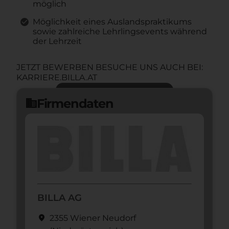
möglich
Möglichkeit eines Auslandspraktikums
sowie zahlreiche Lehrlingsevents während
der Lehrzeit
JETZT BEWERBEN BESUCHE UNS AUCH BEI:
KARRIERE.BILLA.AT
Jetzt bewerben
arrow_forward
Firmendaten
domain
BILLA AG
location_on
2355 Wiener Neudorf