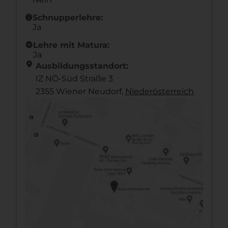
info
Schnupperlehre:
Ja
new_releases
Lehre mit Matura:
Ja
location_on
Ausbildungsstandort:
IZ NÖ-Süd Straße 3
2355 Wiener Neudorf,
Nieder­österreich