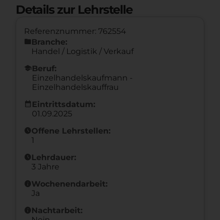
Details zur Lehrstelle
Referenznummer: 762554
folder
Branche:
Handel / Logistik / Verkauf
school
Beruf:
Einzelhandelskaufmann -
Einzelhandelskauffrau
calendar_month
Eintrittsdatum:
01.09.2025
schedule
Offene Lehrstellen:
1
schedule
Lehrdauer:
3 Jahre
info
Wochenendarbeit:
Ja
info
Nachtarbeit:
Nein