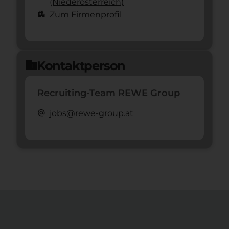
(Nieder­österreich)
apartment
Zum Firmenprofil
Kontaktperson
domain
Recruiting-Team REWE Group
alternate_email
jobs@rewe-group.at