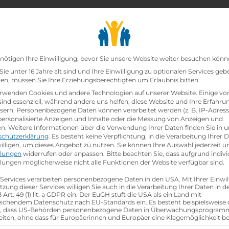
chair_alt
search
school
Lehrbetriebe
Lehrstellen Finden
Lehrb
Datenschutz-Präfer
nötigen Ihre Einwilligung, bevor Sie unsere Website weiter besuchen könn
ie unter 16 Jahre alt sind und Ihre Einwilligung zu optionalen Services geb
n, müssen Sie Ihre Erziehungsberechtigten um Erlaubnis bitten.
zt!
rwenden Cookies und andere Technologien auf unserer Website. Einige vo
sind essenziell, während andere uns helfen, diese Website und Ihre Erfahru
sern.
Personenbezogene Daten können verarbeitet werden (z. B. IP-Adresse
ann:Einzelhandelskauffrau Schwerpunkt Lebensmitte
 personalisierte Anzeigen und Inhalte oder die Messung von Anzeigen und
en.
Weitere Informationen über die Verwendung Ihrer Daten finden Sie in u
schutzerklärung
.
Es besteht keine Verpflichtung, in die Verarbeitung Ihrer 
hen
illigen, um dieses Angebot zu nutzen.
Sie können Ihre Auswahl jederzeit u
llungen
widerrufen oder anpassen.
Bitte beachten Sie, dass aufgrund indivi
llungen möglicherweise nicht alle Funktionen der Website verfügbar sind.
 Services verarbeiten personenbezogene Daten in den USA. Mit Ihrer Einwil
tzung dieser Services willigen Sie auch in die Verarbeitung Ihrer Daten in 
Art. 49 (1) lit. a GDPR ein. Der EuGH stuft die USA als ein Land mit
ichendem Datenschutz nach EU-Standards ein. Es besteht beispielsweise 
r, dass US-Behörden personenbezogene Daten in Überwachungsprogra
eiten, ohne dass für Europäerinnen und Europäer eine Klagemöglichkeit be