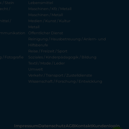
 / Stein
Lebensmittel
echt /
Maschinen / Kfz / Metall
Maschinen / Metall
ttel /
Medien / Kunst / Kultur
Metall
ekommunikation
Öffentlicher Dienst
Reinigung / Hausbetreuung / Anlern- und
Hilfsberufe
Reise / Freizeit / Sport
g / Fotografie
Soziales / Kinderpädagogik / Bildung
Textil / Mode / Leder
Umwelt
Verkehr / Transport / Zustelldienste
Wissenschaft / Forschung / Entwicklung
Impressum
Datenschutz
AGB
Kontakt
Kundenlogin