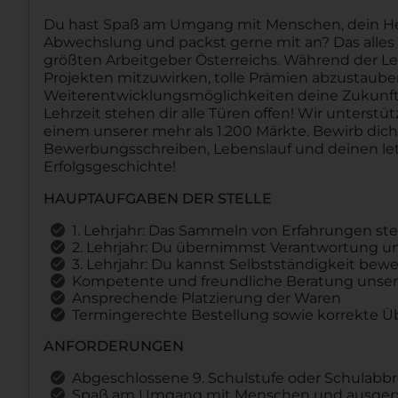
Du hast Spaß am Umgang mit Menschen, dein Herz 
Abwechslung und packst gerne mit an? Das alles u
größten Arbeitgeber Österreichs. Während der Le
Projekten mitzuwirken, tolle Prämien abzustau
Weiterentwicklungsmöglichkeiten deine Zukunft 
Lehrzeit stehen dir alle Türen offen! Wir unterstü
einem unserer mehr als 1.200 Märkte. Bewirb dic
Bewerbungsschreiben, Lebenslauf und deinen let
Erfolgsgeschichte!
HAUPTAUFGABEN DER STELLE
1. Lehrjahr: Das Sammeln von Erfahrungen st
2. Lehrjahr: Du übernimmst Verantwortung und
3. Lehrjahr: Du kannst Selbstständigkeit b
Kompetente und freundliche Beratung unser
Ansprechende Platzierung der Waren
Termingerechte Bestellung sowie korrekte 
ANFORDERUNGEN
Abgeschlossene 9. Schulstufe oder Schulabb
Spaß am Umgang mit Menschen und ausgepr