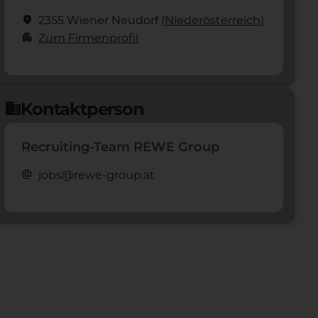
location_on
2355 Wiener Neudorf
(Nieder­österreich)
apartment
Zum Firmenprofil
Kontaktperson
domain
Recruiting-Team REWE Group
alternate_email
jobs@rewe-group.at