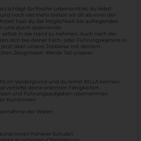
schlägt für frische Lebensmittel, du liebst
nd noch viel mehr bieten wir dir als einer der
hrzeit hast du die Möglichkeit bei aufregenden
ben und durch spannende
selbst in die Hand zu nehmen. Auch nach der
tzen dich bei deiner Fach- oder Führungskarriere in
h jetzt über unsere Jobbörse mit deinem
zten Zeugnissen. Werde Teil unserer
eht im Vordergrund und du lernst BILLA kennen.
 vertiefst deine erlernten Fähigkeiten.
eweisen und Führungsaufgaben übernehmen.
er Kund:innen
Übernahme der Waren
recher:innen höherer Schulen
ägte Kund:innen-Orientierung