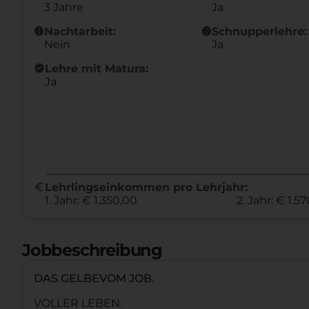
3 Jahre
Ja
info
info
Nachtarbeit:
Schnupperlehre:
Nein
Ja
new_releases
Lehre mit Matura:
Ja
euro
Lehrlingseinkommen pro Lehrjahr:
1. Jahr: € 1.350,00
2. Jahr: € 1.5
Jobbeschreibung
DAS GELBEVOM JOB.
VOLLER LEBEN.