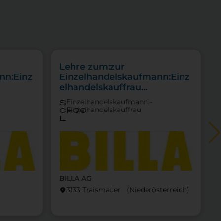
Lehre zum:zur
nn:Einz
Einzelhandelskaufmann:Einz
elhandelskauffrau
ittel
Schwerpunkt
Einzelhandelskaufmann -
s
Feinkostfachverkauf
Einzelhandelskauffrau
choo
l
BILLA AG
locati
3133 Traismauer (Nieder­österreich)
location_on