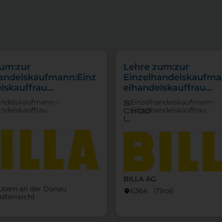
zum:zur
Lehre zum:zur
handelskaufmann:Einz
Einzelhandelskaufma
lskauffrau
elhandelskauffrau
punkt Lebensmittel
Schwerpunkt Lebensm
andelskaufmann -
Einzelhandelskaufmann -
s
andelskauffrau
Einzelhandelskauffrau
choo
l
BILLA AG
utern an der Donau
6364 (Tirol)
location_on
österreich)