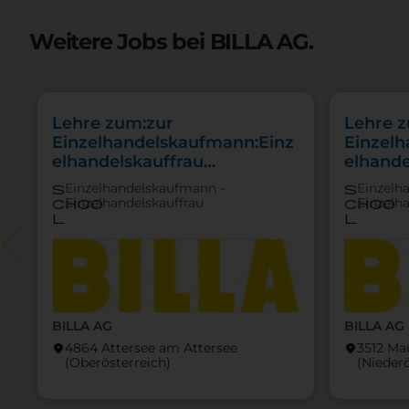
Weitere Jobs bei BILLA AG.
Lehre zum:zur
Lehre 
Einzelhandelskaufmann:Einz
Einzel
elhandelskauffrau
elhande
Schwerpunkt Lebensmittel
Schwer
Einzelhandelskaufmann -
Einzelh
s
s
Einzelhandelskauffrau
Einzelh
choo
choo
l
l
BILLA AG
BILLA AG
4864 Attersee am Attersee
3512 Ma
location_on
location_on
(Ober­österreich)
(Nieder­