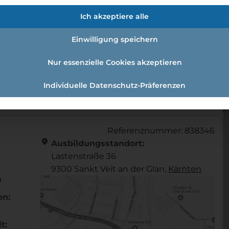
fmann:einzelhandelskauffrau Schw
Ich akzeptiere alle
Einwilligung speichern
Nur essenzielle Cookies akzeptieren
andelskaufmann:Einzelhandelskauffrau Schwerpunkt Le
Individuelle Datenschutz-Präferenzen
Referenznummer: 838346
location_on
Ausbildungsstandort:
Lastenstraße 36
9300 Sankt Veit an der Glan,
Kärnten
u
en:
t: