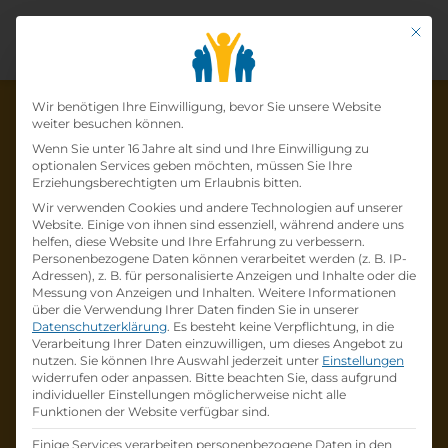
Mit di
Datenschutz-Präfer
Wir benötigen Ihre Einwilligung, bevor Sie unsere Website
weiter besuchen können.
Wenn Sie unter 16 Jahre alt sind und Ihre Einwilligung zu
optionalen Services geben möchten, müssen Sie Ihre
Die Lehrstelle wurde schon
Erziehungsberechtigten um Erlaubnis bitten.
Wir verwenden Cookies und andere Technologien auf unserer
besetzt!
Website. Einige von ihnen sind essenziell, während andere uns
helfen, diese Website und Ihre Erfahrung zu verbessern.
Personenbezogene Daten können verarbeitet werden (z. B. IP-
Die Lehrstelle
Lehre zum:zur
Adressen), z. B. für personalisierte Anzeigen und Inhalte oder die
Einzelhandelskaufmann:Einzelhandelskauffr
Messung von Anzeigen und Inhalten.
Weitere Informationen
über die Verwendung Ihrer Daten finden Sie in unserer
au Schwerpunkt Lebensmittel
bei
BILLA AG
Datenschutzerklärung
.
Es besteht keine Verpflichtung, in die
ist schon
besetzt
.
Verarbeitung Ihrer Daten einzuwilligen, um dieses Angebot zu
nutzen.
Sie können Ihre Auswahl jederzeit unter
Einstellungen
widerrufen oder anpassen.
Bitte beachten Sie, dass aufgrund
Firmenprofil besuchen
individueller Einstellungen möglicherweise nicht alle
Funktionen der Website verfügbar sind.
Andere Lehrstelle suchen
Einige Services verarbeiten personenbezogene Daten in den