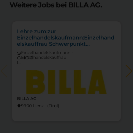
Weitere Jobs bei BILLA AG.
Lehre zum:zur
Einzelhandelskaufmann:Einzelhand
elskauffrau Schwerpunkt
Feinkostfachverkauf
Einzelhandelskaufmann -
s
Einzelhandelskauffrau
choo
l
BILLA AG
lo
9900 Lienz (Tirol)
location_on