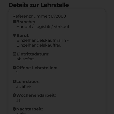
Details zur Lehrstelle
Referenznummer: 872088
folder
Branche:
Handel / Logistik / Verkauf
school
Beruf:
Einzelhandelskaufmann -
Einzelhandelskauffrau
calendar_month
Eintrittsdatum:
ab sofort
schedule
Offene Lehrstellen:
1
schedule
Lehrdauer:
3 Jahre
info
Wochenendarbeit:
Ja
info
Nachtarbeit:
Nein