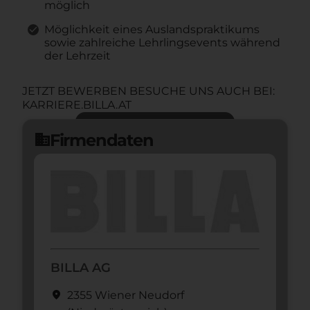
möglich
Möglichkeit eines Auslandspraktikums
sowie zahlreiche Lehrlingsevents während
der Lehrzeit
JETZT BEWERBEN BESUCHE UNS AUCH BEI:
KARRIERE.BILLA.AT
Jetzt bewerben
arrow_forward
Firmendaten
domain
BILLA AG
location_on
2355 Wiener Neudorf