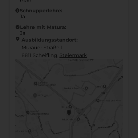
info
Schnupperlehre:
Ja
new_releases
Lehre mit Matura:
Ja
location_on
Ausbildungsstandort:
Murauer Straße 1
8811 Scheifling,
Steier­mark