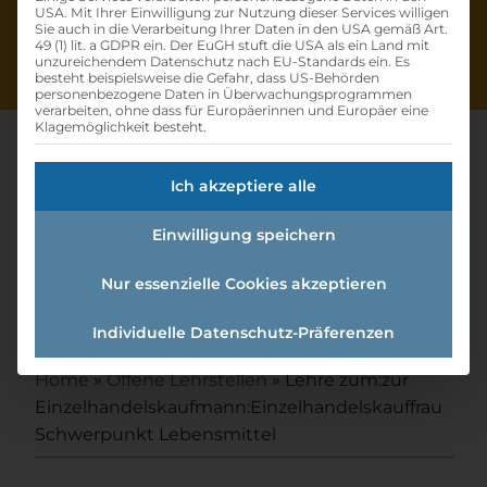
USA. Mit Ihrer Einwilligung zur Nutzung dieser Services willigen
Sie auch in die Verarbeitung Ihrer Daten in den USA gemäß Art.
49 (1) lit. a GDPR ein. Der EuGH stuft die USA als ein Land mit
unzureichendem Datenschutz nach EU-Standards ein. Es
besteht beispielsweise die Gefahr, dass US-Behörden
personenbezogene Daten in Überwachungsprogrammen
verarbeiten, ohne dass für Europäerinnen und Europäer eine
Klagemöglichkeit besteht.
Ich akzeptiere alle
Lehre Zum:zur
Einwilligung speichern
Einzelhandelskaufmann:einzel
handelskauffrau
Nur essenzielle Cookies akzeptieren
Schwerpunkt Lebensmittel
Individuelle Datenschutz-Präferenzen
Home
»
Offene Lehrstellen
»
Lehre zum:zur
Einzelhandelskaufmann:Einzelhandelskauffrau
Schwerpunkt Lebensmittel