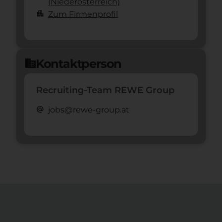
(Nieder­österreich)
apartment
Zum Firmenprofil
Kontaktperson
domain
Recruiting-Team REWE Group
alternate_email
jobs@rewe-group.at