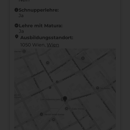
info
Schnupperlehre:
Ja
new_releases
Lehre mit Matura:
Ja
location_on
Ausbildungsstandort:
1050 Wien,
Wien