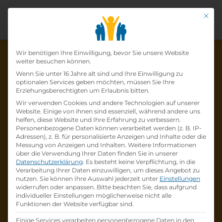
Mit di
Datenschutz-Präfer
Wir benötigen Ihre Einwilligung, bevor Sie unsere Website
weiter besuchen können.
Wenn Sie unter 16 Jahre alt sind und Ihre Einwilligung zu
optionalen Services geben möchten, müssen Sie Ihre
Die Lehrstelle wurde schon
Erziehungsberechtigten um Erlaubnis bitten.
Wir verwenden Cookies und andere Technologien auf unserer
besetzt!
Website. Einige von ihnen sind essenziell, während andere uns
helfen, diese Website und Ihre Erfahrung zu verbessern.
Personenbezogene Daten können verarbeitet werden (z. B. IP-
Die Lehrstelle
Lehre zum:zur
Adressen), z. B. für personalisierte Anzeigen und Inhalte oder die
Einzelhandelskaufmann:Einzelhandelskauffr
Messung von Anzeigen und Inhalten.
Weitere Informationen
über die Verwendung Ihrer Daten finden Sie in unserer
au Schwerpunkt Lebensmittel
bei
BILLA AG
Datenschutzerklärung
.
Es besteht keine Verpflichtung, in die
ist schon
besetzt
.
Verarbeitung Ihrer Daten einzuwilligen, um dieses Angebot zu
nutzen.
Sie können Ihre Auswahl jederzeit unter
Einstellungen
widerrufen oder anpassen.
Bitte beachten Sie, dass aufgrund
Firmenprofil besuchen
individueller Einstellungen möglicherweise nicht alle
Funktionen der Website verfügbar sind.
Andere Lehrstelle suchen
Einige Services verarbeiten personenbezogene Daten in den