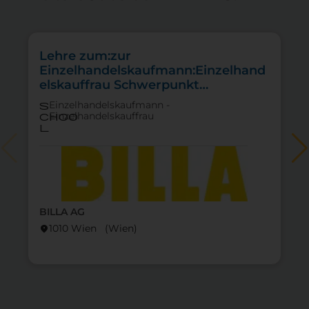
Lehre zum:zur
Einzelhandelskaufmann:Einzelhand
elskauffrau Schwerpunkt
Lebensmittel
Einzelhandelskaufmann -
s
Einzelhandelskauffrau
choo
l
BILLA AG
lo
1010 Wien (Wien)
location_on