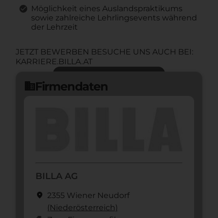
Möglichkeit eines Auslandspraktikums
sowie zahlreiche Lehrlingsevents während
der Lehrzeit
JETZT BEWERBEN BESUCHE UNS AUCH BEI:
KARRIERE.BILLA.AT
Jetzt bewerben
arrow_forward
Firmendaten
domain
BILLA AG
location_on
2355 Wiener Neudorf
(Nieder­österreich)