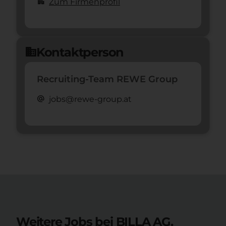
apartment
Zum Firmenprofil
Kontaktperson
domain
Recruiting-Team REWE Group
alternate_email
jobs@rewe-group.at
Weitere Jobs bei BILLA AG.