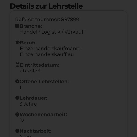
Details zur Lehrstelle
Referenznummer: 887899
folder
Branche:
Handel / Logistik / Verkauf
school
Beruf:
Einzelhandelskaufmann -
Einzelhandelskauffrau
calendar_month
Eintrittsdatum:
ab sofort
schedule
Offene Lehrstellen:
1
schedule
Lehrdauer:
3 Jahre
info
Wochenendarbeit:
Ja
info
Nachtarbeit:
Nein