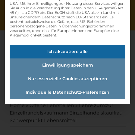
USA. Mit Ihrer Einwilligung zur Nutzung dieser Services willigen
Sie auch in die Verarbeitung Ihrer Daten in den USA gemäß Art.
49 (1) lit. a GDPR ein. Der EuGH stuft die USA als ein Land mit
unzureichendem Datenschutz nach EU-Standards ein. Es
besteht beispielsweise die Gefahr, dass US-Behörden
personenbezogene Daten in Überwachungsprogrammen
verarbeiten, ohne dass für Europäerinnen und Europäer eine
Klagemöglichkeit besteht.
Ich akzeptiere alle
Lehre Zum:zur
Einwilligung speichern
Einzelhandelskaufmann:einzel
handelskauffrau
Nur essenzielle Cookies akzeptieren
Schwerpunkt Lebensmittel
Individuelle Datenschutz-Präferenzen
Home
»
Offene Lehrstellen
»
Lehre zum:zur
Einzelhandelskaufmann:Einzelhandelskauffrau
Schwerpunkt Lebensmittel