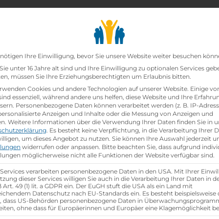
chair_alt
search
school
Lehrbetriebe
Lehrstellen Finden
Lehrb
Datenschutz-Präfer
nötigen Ihre Einwilligung, bevor Sie unsere Website weiter besuchen könn
ie unter 16 Jahre alt sind und Ihre Einwilligung zu optionalen Services geb
n, müssen Sie Ihre Erziehungsberechtigten um Erlaubnis bitten.
zt!
rwenden Cookies und andere Technologien auf unserer Website. Einige vo
sind essenziell, während andere uns helfen, diese Website und Ihre Erfahru
sern.
Personenbezogene Daten können verarbeitet werden (z. B. IP-Adresse
ann:Einzelhandelskauffrau Schwerpunkt Lebensmitte
 personalisierte Anzeigen und Inhalte oder die Messung von Anzeigen und
en.
Weitere Informationen über die Verwendung Ihrer Daten finden Sie in u
schutzerklärung
.
Es besteht keine Verpflichtung, in die Verarbeitung Ihrer 
hen
illigen, um dieses Angebot zu nutzen.
Sie können Ihre Auswahl jederzeit u
llungen
widerrufen oder anpassen.
Bitte beachten Sie, dass aufgrund indivi
llungen möglicherweise nicht alle Funktionen der Website verfügbar sind.
 Services verarbeiten personenbezogene Daten in den USA. Mit Ihrer Einwil
tzung dieser Services willigen Sie auch in die Verarbeitung Ihrer Daten in 
Art. 49 (1) lit. a GDPR ein. Der EuGH stuft die USA als ein Land mit
ichendem Datenschutz nach EU-Standards ein. Es besteht beispielsweise 
r, dass US-Behörden personenbezogene Daten in Überwachungsprogra
eiten, ohne dass für Europäerinnen und Europäer eine Klagemöglichkeit be