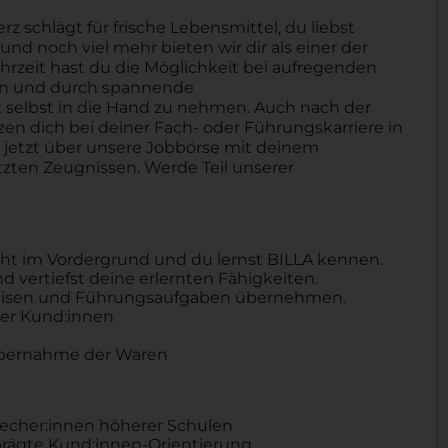
schlägt für frische Lebensmittel, du liebst
nd noch viel mehr bieten wir dir als einer der
hrzeit hast du die Möglichkeit bei aufregenden
ben und durch spannende
selbst in die Hand zu nehmen. Auch nach der
tzen dich bei deiner Fach- oder Führungskarriere in
h jetzt über unsere Jobbörse mit deinem
zten Zeugnissen. Werde Teil unserer
eht im Vordergrund und du lernst BILLA kennen.
 vertiefst deine erlernten Fähigkeiten.
eweisen und Führungsaufgaben übernehmen.
er Kund:innen
Übernahme der Waren
recher:innen höherer Schulen
ägte Kund:innen-Orientierung