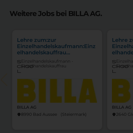
Weitere Jobs bei BILLA AG.
Lehre zum:zur
Lehre 
Einzelhandelskaufmann:Einz
Einzel
elhandelskauffrau
elhande
Schwerpunkt Lebensmittel
Schwer
Einzelhandelskaufmann -
Einzelh
s
s
Einzelhandelskauffrau
Einzelh
choo
choo
l
l
BILLA AG
BILLA AG
8990 Bad Aussee (Steier­mark)
2640 Gl
location_on
location_on