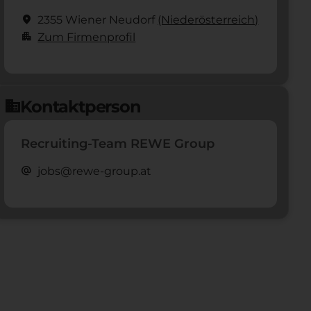
location_on
2355 Wiener Neudorf
(Nieder­österreich)
apartment
Zum Firmenprofil
Kontaktperson
domain
Recruiting-Team REWE Group
alternate_email
jobs@rewe-group.at