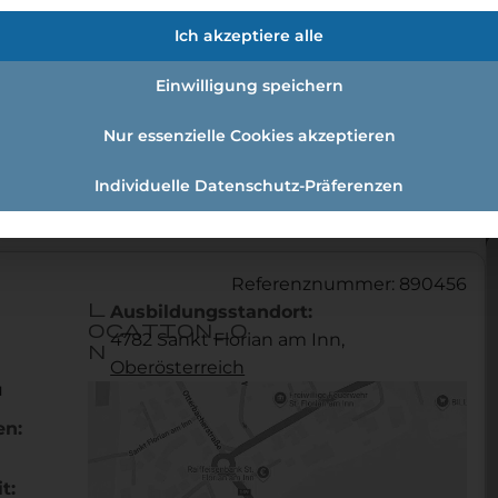
fmann:einzelhandelskauffrau Schw
Ich akzeptiere alle
Einwilligung speichern
Nur essenzielle Cookies akzeptieren
andelskaufmann:Einzelhandelskauffrau Schwerpunkt Le
Individuelle Datenschutz-Präferenzen
Referenznummer: 890456
l
Ausbildungsstandort:
ocation_o
4782 Sankt Florian am Inn,
n
Ober­österreich
u
en:
t: