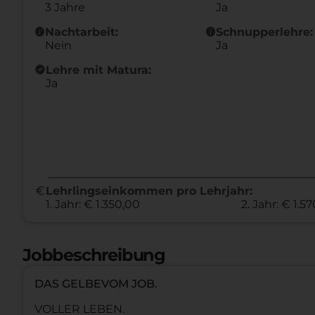
3 Jahre
Ja
info
info
Nachtarbeit:
Schnupperlehre:
Nein
Ja
new_releases
Lehre mit Matura:
Ja
euro
Lehrlingseinkommen pro Lehrjahr:
1. Jahr: € 1.350,00
2. Jahr: € 1.5
Jobbeschreibung
DAS GELBEVOM JOB.
VOLLER LEBEN.