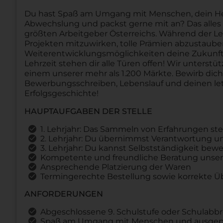
Du hast Spaß am Umgang mit Menschen, dein Herz 
Abwechslung und packst gerne mit an? Das alles u
größten Arbeitgeber Österreichs. Während der Le
Projekten mitzuwirken, tolle Prämien abzustau
Weiterentwicklungsmöglichkeiten deine Zukunft 
Lehrzeit stehen dir alle Türen offen! Wir unterstü
einem unserer mehr als 1.200 Märkte. Bewirb dic
Bewerbungsschreiben, Lebenslauf und deinen let
Erfolgsgeschichte!
HAUPTAUFGABEN DER STELLE
1. Lehrjahr: Das Sammeln von Erfahrungen st
2. Lehrjahr: Du übernimmst Verantwortung und
3. Lehrjahr: Du kannst Selbstständigkeit b
Kompetente und freundliche Beratung unser
Ansprechende Platzierung der Waren
Termingerechte Bestellung sowie korrekte 
ANFORDERUNGEN
Abgeschlossene 9. Schulstufe oder Schulabb
Spaß am Umgang mit Menschen und ausgepr