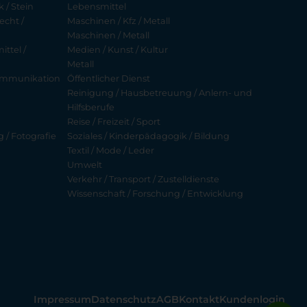
 / Stein
Lebensmittel
echt /
Maschinen / Kfz / Metall
Maschinen / Metall
ttel /
Medien / Kunst / Kultur
Metall
ekommunikation
Öffentlicher Dienst
Reinigung / Hausbetreuung / Anlern- und
Hilfsberufe
Reise / Freizeit / Sport
g / Fotografie
Soziales / Kinderpädagogik / Bildung
Textil / Mode / Leder
Umwelt
Verkehr / Transport / Zustelldienste
Wissenschaft / Forschung / Entwicklung
Impressum
Datenschutz
AGB
Kontakt
Kundenlogin