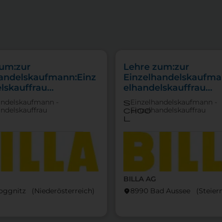
zum:zur
Lehre zum:zur
handelskaufmann:Einz
Einzelhandelskaufma
lskauffrau
elhandelskauffrau
punkt Lebensmittel
Schwerpunkt
andelskaufmann -
Einzelhandelskaufmann -
s
Feinkostfachverkauf
andelskauffrau
Einzelhandelskauffrau
choo
l
BILLA AG
oggnitz (Nieder­österreich)
8990 Bad Aussee (Steier­
location_on