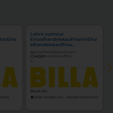
Lehre zum:zur
nn:Einz
Einzelhandelskaufmann:Einz
elhandelskauffrau
Schwerpunkt
Einzelhandelskaufmann -
s
Feinkostfachverkauf
Einzelhandelskauffrau
choo
l
BILLA AG
locati
mark)
2020 Hollabrunn (Nieder­österreich)
location_on