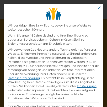
Mit di
Datenschutz-Präfer
Wir benötigen Ihre Einwilligung, bevor Sie unsere Website
weiter besuchen können.
Wenn Sie unter 16 Jahre alt sind und Ihre Einwilligung zu
optionalen Services geben möchten, müssen Sie Ihre
Die Lehrstelle wurde schon
Erziehungsberechtigten um Erlaubnis bitten.
Wir verwenden Cookies und andere Technologien auf unserer
besetzt!
Website. Einige von ihnen sind essenziell, während andere uns
helfen, diese Website und Ihre Erfahrung zu verbessern.
Personenbezogene Daten können verarbeitet werden (z. B. IP-
Die Lehrstelle
Lehre zum:zur
Adressen), z. B. für personalisierte Anzeigen und Inhalte oder die
Einzelhandelskaufmann:Einzelhandelskauffr
Messung von Anzeigen und Inhalten.
Weitere Informationen
über die Verwendung Ihrer Daten finden Sie in unserer
au Schwerpunkt Lebensmittel
bei
BILLA AG
Datenschutzerklärung
.
Es besteht keine Verpflichtung, in die
ist schon
besetzt
.
Verarbeitung Ihrer Daten einzuwilligen, um dieses Angebot zu
nutzen.
Sie können Ihre Auswahl jederzeit unter
Einstellungen
widerrufen oder anpassen.
Bitte beachten Sie, dass aufgrund
Firmenprofil besuchen
individueller Einstellungen möglicherweise nicht alle
Funktionen der Website verfügbar sind.
Andere Lehrstelle suchen
Einige Services verarbeiten personenbezogene Daten in den