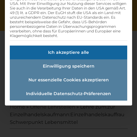
USA. Mit Ihrer Einwilligung zur Nutzung dieser Services willigen
Sie auch in die Verarbeitung Ihrer Daten in den USA gemäß Art.
49 (1) lit. a GDPR ein. Der EuGH stuft die USA als ein Land mit
unzureichendem Datenschutz nach EU-Standards ein. Es
besteht beispielsweise die Gefahr, dass US-Behörden
personenbezogene Daten in Überwachungsprogrammen
verarbeiten, ohne dass für Europäerinnen und Europäer eine
Klagemöglichkeit besteht.
Ich akzeptiere alle
Lehre Zum:zur
Einwilligung speichern
Einzelhandelskaufmann:einzel
handelskauffrau
Nur essenzielle Cookies akzeptieren
Schwerpunkt Lebensmittel
Individuelle Datenschutz-Präferenzen
Home
»
Offene Lehrstellen
»
Lehre zum:zur
Einzelhandelskaufmann:Einzelhandelskauffrau
Schwerpunkt Lebensmittel