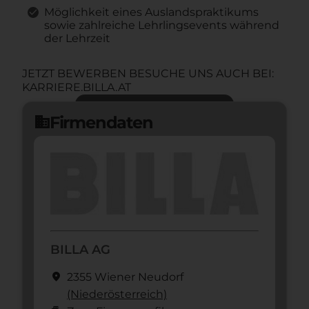
Möglichkeit eines Auslandspraktikums
sowie zahlreiche Lehrlingsevents während
der Lehrzeit
JETZT BEWERBEN BESUCHE UNS AUCH BEI:
KARRIERE.BILLA.AT
Jetzt bewerben
arrow_forward
Firmendaten
domain
BILLA AG
location_on
2355 Wiener Neudorf
(Nieder­österreich)