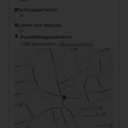
info
Schnupperlehre:
Ja
new_releases
Lehre mit Matura:
Ja
location_on
Ausbildungsstandort:
5282 Ranshofen,
Ober­österreich