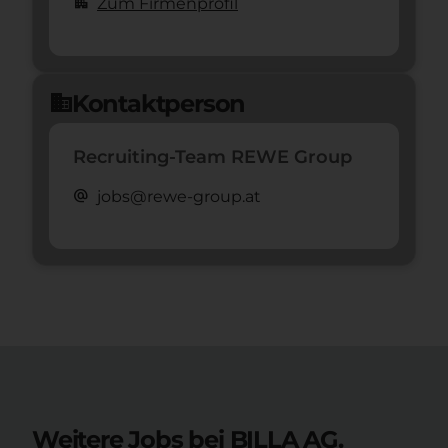
apartment
Zum Firmenprofil
Kontaktperson
domain
Recruiting-Team REWE Group
alternate_email
jobs@rewe-group.at
Weitere Jobs bei BILLA AG.