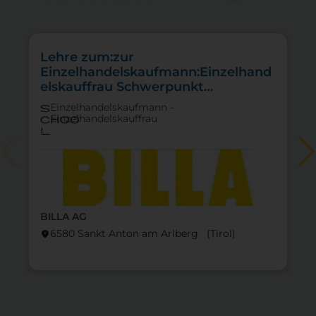
Lehre zum:zur
Einzelhandelskaufmann:Einzelhand
elskauffrau Schwerpunkt
Lebensmittel
Einzelhandelskaufmann -
s
Einzelhandelskauffrau
choo
l
BILLA AG
6580 Sankt Anton am Arlberg (Tirol)
location_on
lo