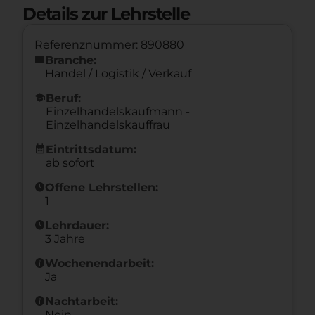
Details zur Lehrstelle
Referenznummer: 890880
folder
Branche:
Handel / Logistik / Verkauf
school
Beruf:
Einzelhandelskaufmann -
Einzelhandelskauffrau
calendar_month
Eintrittsdatum:
ab sofort
schedule
Offene Lehrstellen:
1
schedule
Lehrdauer:
3 Jahre
info
Wochenendarbeit:
Ja
info
Nachtarbeit:
Nein