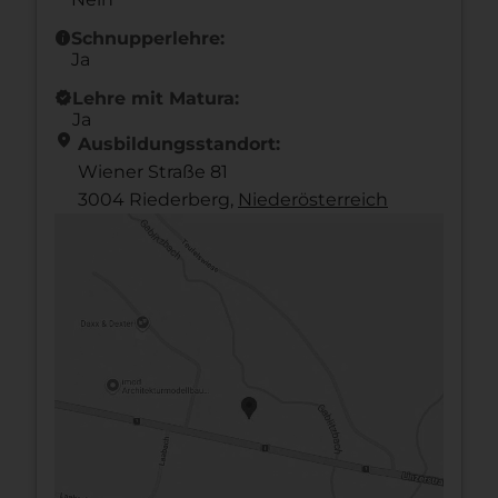
info
Schnupperlehre:
Ja
new_releases
Lehre mit Matura:
Ja
location_on
Ausbildungsstandort:
Wiener Straße 81
3004 Riederberg,
Nieder­österreich