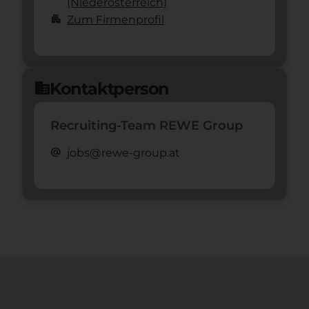
(Nieder­österreich)
apartment
Zum Firmenprofil
Kontaktperson
domain
Recruiting-Team REWE Group
alternate_email
jobs@rewe-group.at