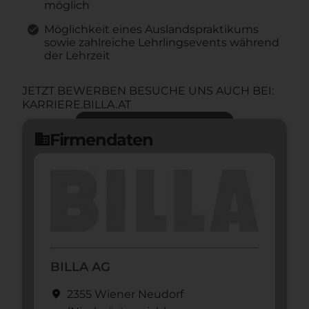
möglich
Möglichkeit eines Auslandspraktikums
sowie zahlreiche Lehrlingsevents während
der Lehrzeit
JETZT BEWERBEN BESUCHE UNS AUCH BEI:
KARRIERE.BILLA.AT
Jetzt bewerben
arrow_forward
Firmendaten
domain
BILLA AG
location_on
2355 Wiener Neudorf