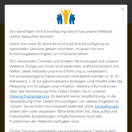
Mit di
Datenschutz-Präfer
Wir benötigen Ihre Einwilligung, bevor Sie unsere Website
weiter besuchen können.
Wenn Sie unter 16 Jahre alt sind und Ihre Einwilligung zu
optionalen Services geben möchten, müssen Sie Ihre
Die Lehrstelle wurde schon
Erziehungsberechtigten um Erlaubnis bitten.
Wir verwenden Cookies und andere Technologien auf unserer
besetzt!
Website. Einige von ihnen sind essenziell, während andere uns
helfen, diese Website und Ihre Erfahrung zu verbessern.
Personenbezogene Daten können verarbeitet werden (z. B. IP-
Die Lehrstelle
Lehre zum:zur
Adressen), z. B. für personalisierte Anzeigen und Inhalte oder die
Einzelhandelskaufmann:Einzelhandelskauffr
Messung von Anzeigen und Inhalten.
Weitere Informationen
über die Verwendung Ihrer Daten finden Sie in unserer
au Schwerpunkt Lebensmittel
bei
BILLA AG
Datenschutzerklärung
.
Es besteht keine Verpflichtung, in die
ist schon
besetzt
.
Verarbeitung Ihrer Daten einzuwilligen, um dieses Angebot zu
nutzen.
Sie können Ihre Auswahl jederzeit unter
Einstellungen
widerrufen oder anpassen.
Bitte beachten Sie, dass aufgrund
Firmenprofil besuchen
individueller Einstellungen möglicherweise nicht alle
Funktionen der Website verfügbar sind.
Andere Lehrstelle suchen
Einige Services verarbeiten personenbezogene Daten in den