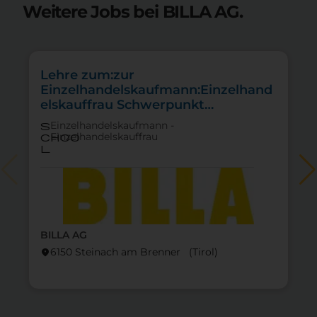
Weitere Jobs bei BILLA AG.
Lehre zum:zur
Einzelhandelskaufmann:Einzelhand
elskauffrau Schwerpunkt
Lebensmittel
Einzelhandelskaufmann -
s
Einzelhandelskauffrau
choo
l
BILLA AG
6150 Steinach am Brenner (Tirol)
location_on
lo