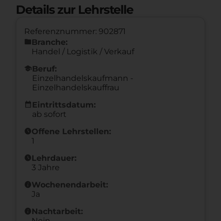
Details zur Lehrstelle
Referenznummer: 902871
folder
Branche:
Handel / Logistik / Verkauf
school
Beruf:
Einzelhandelskaufmann -
Einzelhandelskauffrau
calendar_month
Eintrittsdatum:
ab sofort
schedule
Offene Lehrstellen:
1
schedule
Lehrdauer:
3 Jahre
info
Wochenendarbeit:
Ja
info
Nachtarbeit:
Nein