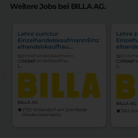
Weitere Jobs bei BILLA AG.
Lehre zum:zur
Lehre 
Einzelhandelskaufmann:Einz
Einzel
elhandelskauffrau
elhande
Schwerpunkt
Schwer
Einzelhandelskaufmann -
Einzelh
s
s
Feinkostfachverkauf
Feinkos
Einzelhandelskauffrau
Einzelh
choo
choo
l
l
BILLA AG
BILLA AG
2732 Willendorf am Steinfelde
location_on
7163 An
location_on
(Nieder­österreich)