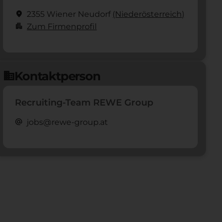
location_on
2355 Wiener Neudorf
(Nieder­österreich)
apartment
Zum Firmenprofil
Kontaktperson
domain
Recruiting-Team REWE Group
alternate_email
jobs@rewe-group.at