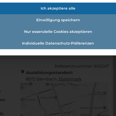
fmann:einzelhandelskauffrau Schw
Ich akzeptiere alle
Einwilligung speichern
Nur essenzielle Cookies akzeptieren
andelskaufmann:Einzelhandelskauffrau Schwerpunkt Le
Individuelle Datenschutz-Präferenzen
Referenznummer: 905247
location_on
Ausbildungsstandort:
8572 Bärnbach,
Steier­mark
u
en:
t: