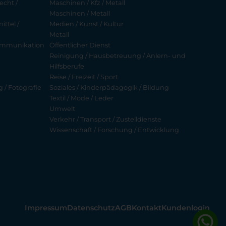
echt /
Maschinen / Kfz / Metall
Maschinen / Metall
ttel /
Medien / Kunst / Kultur
Metall
ekommunikation
Öffentlicher Dienst
Reinigung / Hausbetreuung / Anlern- und
Hilfsberufe
Reise / Freizeit / Sport
g / Fotografie
Soziales / Kinderpädagogik / Bildung
Textil / Mode / Leder
Umwelt
Verkehr / Transport / Zustelldienste
Wissenschaft / Forschung / Entwicklung
Impressum
Datenschutz
AGB
Kontakt
Kundenlogin