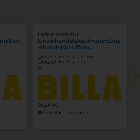
Lehre zum:zur
nn:Einz
Einzelhandelskaufmann:Einz
elhandelskauffrau
ittel
Schwerpunkt
Einzelhandelskaufmann -
s
Feinkostfachverkauf
Einzelhandelskauffrau
choo
l
BILLA AG
9546 Bach (Kärnten)
location_on
locati