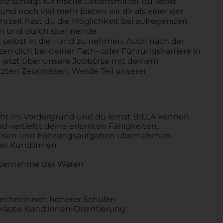
schlägt für frische Lebensmittel, du liebst
nd noch viel mehr bieten wir dir als einer der
hrzeit hast du die Möglichkeit bei aufregenden
ben und durch spannende
selbst in die Hand zu nehmen. Auch nach der
tzen dich bei deiner Fach- oder Führungskarriere in
h jetzt über unsere Jobbörse mit deinem
zten Zeugnissen. Werde Teil unserer
eht im Vordergrund und du lernst BILLA kennen.
 vertiefst deine erlernten Fähigkeiten.
eweisen und Führungsaufgaben übernehmen.
er Kund:innen
Übernahme der Waren
recher:innen höherer Schulen
ägte Kund:innen-Orientierung