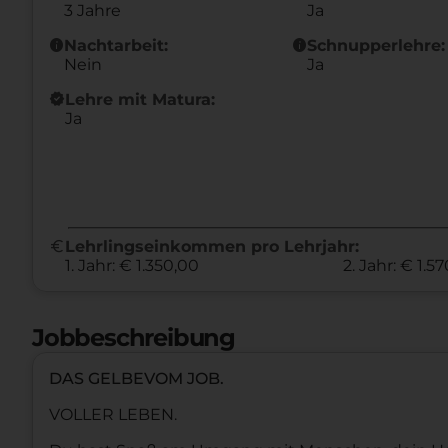
3 Jahre
Ja
info
info
Nachtarbeit:
Schnupperlehre:
Nein
Ja
new_releases
Lehre mit Matura:
Ja
euro
Lehrlingseinkommen pro Lehrjahr:
1. Jahr: € 1.350,00
2. Jahr: € 1.5
Jobbeschreibung
DAS GELBEVOM JOB.
VOLLER LEBEN.