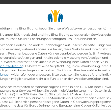
chair_alt
search
school
Lehrbetriebe
Lehrstellen Finden
Lehrb
Datenschutz-Präfer
nötigen Ihre Einwilligung, bevor Sie unsere Website weiter besuchen könn
ie unter 16 Jahre alt sind und Ihre Einwilligung zu optionalen Services geb
n, müssen Sie Ihre Erziehungsberechtigten um Erlaubnis bitten.
zt!
rwenden Cookies und andere Technologien auf unserer Website. Einige vo
sind essenziell, während andere uns helfen, diese Website und Ihre Erfahru
sern.
Personenbezogene Daten können verarbeitet werden (z. B. IP-Adresse
ann:Einzelhandelskauffrau Schwerpunkt Lebensmitte
 personalisierte Anzeigen und Inhalte oder die Messung von Anzeigen und
en.
Weitere Informationen über die Verwendung Ihrer Daten finden Sie in u
schutzerklärung
.
Es besteht keine Verpflichtung, in die Verarbeitung Ihrer 
hen
illigen, um dieses Angebot zu nutzen.
Sie können Ihre Auswahl jederzeit u
llungen
widerrufen oder anpassen.
Bitte beachten Sie, dass aufgrund indivi
llungen möglicherweise nicht alle Funktionen der Website verfügbar sind.
 Services verarbeiten personenbezogene Daten in den USA. Mit Ihrer Einwil
tzung dieser Services willigen Sie auch in die Verarbeitung Ihrer Daten in 
Art. 49 (1) lit. a GDPR ein. Der EuGH stuft die USA als ein Land mit
ichendem Datenschutz nach EU-Standards ein. Es besteht beispielsweise 
r, dass US-Behörden personenbezogene Daten in Überwachungsprogra
eiten, ohne dass für Europäerinnen und Europäer eine Klagemöglichkeit be