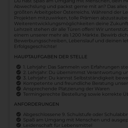
Du hast Spaß am Umgang mit Menschen, dein Herz 
Abwechslung und packst gerne mit an? Das alles u
größten Arbeitgeber Österreichs. Während der Le
Projekten mitzuwirken, tolle Prämien abzustau
Weiterentwicklungsmöglichkeiten deine Zukunft 
Lehrzeit stehen dir alle Türen offen! Wir unterstü
einem unserer mehr als 1.200 Märkte. Bewirb dic
Bewerbungsschreiben, Lebenslauf und deinen let
Erfolgsgeschichte!
HAUPTAUFGABEN DER STELLE
1. Lehrjahr: Das Sammeln von Erfahrungen st
2. Lehrjahr: Du übernimmst Verantwortung und
3. Lehrjahr: Du kannst Selbstständigkeit b
Kompetente und freundliche Beratung unser
Ansprechende Platzierung der Waren
Termingerechte Bestellung sowie korrekte 
ANFORDERUNGEN
Abgeschlossene 9. Schulstufe oder Schulabb
Spaß am Umgang mit Menschen und ausgepr
Leidenschaft für Lebensmittel