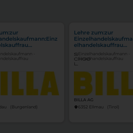
zum:zur
Lehre zum:zur
handelskaufmann:Einz
Einzelhandelskaufma
lskauffrau
elhandelskauffrau
punkt
Schwerpunkt Lebensm
andelskaufmann -
Einzelhandelskaufmann -
s
tfachverkauf
andelskauffrau
Einzelhandelskauffrau
choo
l
BILLA AG
dau (Burgen­land)
6352 Ellmau (Tirol)
location_on