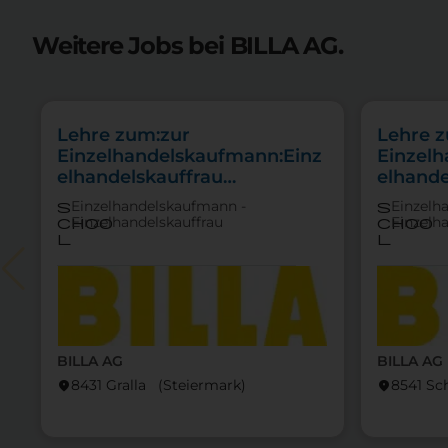
Weitere Jobs bei BILLA AG.
Lehre zum:zur
Lehre 
Einzelhandelskaufmann:Einz
Einzel
elhandelskauffrau
elhande
Schwerpunkt
Schwer
Einzelhandelskaufmann -
Einzelh
s
s
Feinkostfachverkauf
Einzelhandelskauffrau
Einzelh
choo
choo
l
l
BILLA AG
BILLA AG
8431 Gralla (Steier­mark)
8541 Sc
location_on
location_on