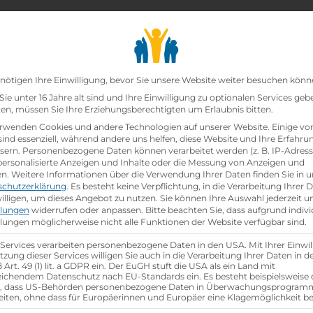
chair_alt
search
school
Lehrbetriebe
Lehrstellen Finden
Lehrb
Datenschutz-Präfer
nötigen Ihre Einwilligung, bevor Sie unsere Website weiter besuchen könn
ie unter 16 Jahre alt sind und Ihre Einwilligung zu optionalen Services geb
n, müssen Sie Ihre Erziehungsberechtigten um Erlaubnis bitten.
zt!
rwenden Cookies und andere Technologien auf unserer Website. Einige vo
sind essenziell, während andere uns helfen, diese Website und Ihre Erfahru
sern.
Personenbezogene Daten können verarbeitet werden (z. B. IP-Adresse
ann:Einzelhandelskauffrau Schwerpunkt Lebensmitte
 personalisierte Anzeigen und Inhalte oder die Messung von Anzeigen und
en.
Weitere Informationen über die Verwendung Ihrer Daten finden Sie in u
schutzerklärung
.
Es besteht keine Verpflichtung, in die Verarbeitung Ihrer 
hen
illigen, um dieses Angebot zu nutzen.
Sie können Ihre Auswahl jederzeit u
llungen
widerrufen oder anpassen.
Bitte beachten Sie, dass aufgrund indivi
llungen möglicherweise nicht alle Funktionen der Website verfügbar sind.
 Services verarbeiten personenbezogene Daten in den USA. Mit Ihrer Einwil
tzung dieser Services willigen Sie auch in die Verarbeitung Ihrer Daten in 
Art. 49 (1) lit. a GDPR ein. Der EuGH stuft die USA als ein Land mit
ichendem Datenschutz nach EU-Standards ein. Es besteht beispielsweise 
r, dass US-Behörden personenbezogene Daten in Überwachungsprogra
eiten, ohne dass für Europäerinnen und Europäer eine Klagemöglichkeit be