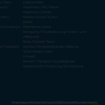
 / Stein
Lebensmittel
echt /
Maschinen / Kfz / Metall
Maschinen / Metall
ttel /
Medien / Kunst / Kultur
Metall
ekommunikation
Öffentlicher Dienst
Reinigung / Hausbetreuung / Anlern- und
Hilfsberufe
Reise / Freizeit / Sport
g / Fotografie
Soziales / Kinderpädagogik / Bildung
Textil / Mode / Leder
Umwelt
Verkehr / Transport / Zustelldienste
Wissenschaft / Forschung / Entwicklung
Impressum
Datenschutz
AGB
Kontakt
Kundenlogin