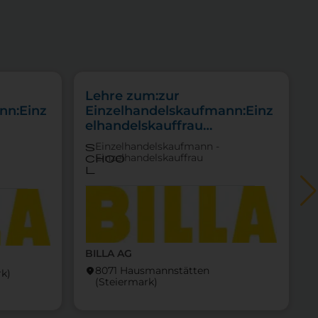
Lehre zum:zur
nn:Einz
Einzelhandelskaufmann:Einz
elhandelskauffrau
ittel
Schwerpunkt Lebensmittel
Einzelhandelskaufmann -
s
Einzelhandelskauffrau
choo
l
BILLA AG
8071 Hausmannstätten
location_on
k)
locati
(Steier­mark)