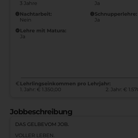
3 Jahre
Ja
info
info
Nachtarbeit:
Schnupperlehre:
Nein
Ja
new_releases
Lehre mit Matura:
Ja
euro
Lehrlingseinkommen pro Lehrjahr:
1. Jahr: € 1.350,00
2. Jahr: € 1.5
Jobbeschreibung
DAS GELBEVOM JOB.
VOLLER LEBEN.