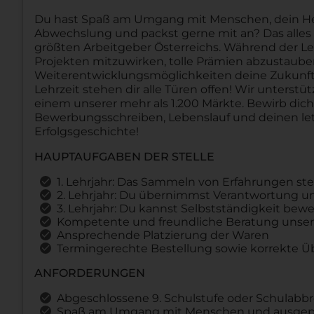
Du hast Spaß am Umgang mit Menschen, dein Herz 
Abwechslung und packst gerne mit an? Das alles u
größten Arbeitgeber Österreichs. Während der Le
Projekten mitzuwirken, tolle Prämien abzustau
Weiterentwicklungsmöglichkeiten deine Zukunft 
Lehrzeit stehen dir alle Türen offen! Wir unterstü
einem unserer mehr als 1.200 Märkte. Bewirb dic
Bewerbungsschreiben, Lebenslauf und deinen let
Erfolgsgeschichte!
HAUPTAUFGABEN DER STELLE
1. Lehrjahr: Das Sammeln von Erfahrungen st
2. Lehrjahr: Du übernimmst Verantwortung und
3. Lehrjahr: Du kannst Selbstständigkeit b
Kompetente und freundliche Beratung unser
Ansprechende Platzierung der Waren
Termingerechte Bestellung sowie korrekte 
ANFORDERUNGEN
Abgeschlossene 9. Schulstufe oder Schulabb
Spaß am Umgang mit Menschen und ausgepr