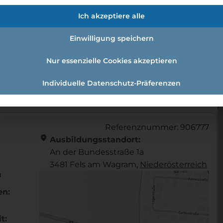
fmann:einzelhandelskauffrau Schw
Ich akzeptiere alle
Einwilligung speichern
Nur essenzielle Cookies akzeptieren
andelskaufmann:Einzelhandelskauffrau Schwerpunkt Le
Individuelle Datenschutz-Präferenzen
Referenznummer: 906777
location_on
Ausbildungsstandort:
An der Bundesstraße 1a
3481 Fels am Wagram,
Nieder­österreich
u
en:
t: