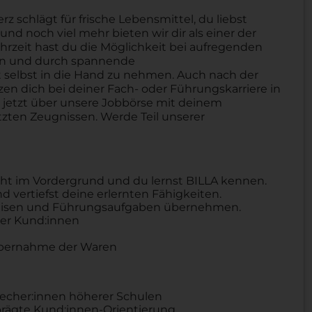
schlägt für frische Lebensmittel, du liebst
nd noch viel mehr bieten wir dir als einer der
hrzeit hast du die Möglichkeit bei aufregenden
ben und durch spannende
selbst in die Hand zu nehmen. Auch nach der
tzen dich bei deiner Fach- oder Führungskarriere in
h jetzt über unsere Jobbörse mit deinem
zten Zeugnissen. Werde Teil unserer
eht im Vordergrund und du lernst BILLA kennen.
 vertiefst deine erlernten Fähigkeiten.
eweisen und Führungsaufgaben übernehmen.
er Kund:innen
Übernahme der Waren
recher:innen höherer Schulen
ägte Kund:innen-Orientierung