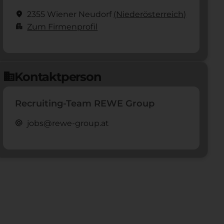
location_on
2355 Wiener Neudorf
(Nieder­österreich)
apartment
Zum Firmenprofil
Kontaktperson
domain
Recruiting-Team REWE Group
alternate_email
jobs@rewe-group.at