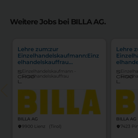
Weitere Jobs bei BILLA AG.
Lehre zum:zur
Lehre 
Einzelhandelskaufmann:Einz
Einzel
elhandelskauffrau
elhande
Schwerpunkt
Schwer
Einzelhandelskaufmann -
Einzelh
s
s
Feinkostfachverkauf
Einzelhandelskauffrau
Einzelh
choo
choo
l
l
BILLA AG
BILLA AG
9900 Lienz (Tirol)
7423 Pi
location_on
location_on