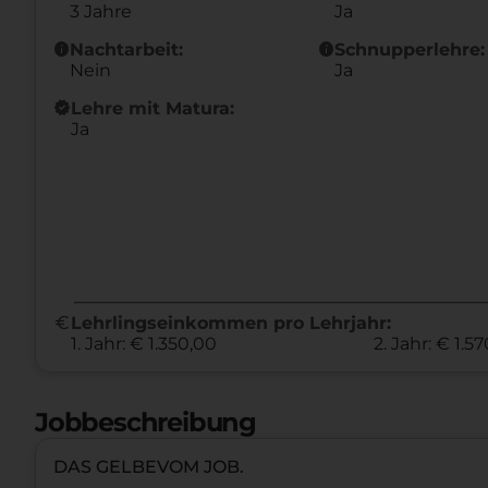
3 Jahre
Ja
info
info
Nachtarbeit:
Schnupperlehre:
Nein
Ja
new_releases
Lehre mit Matura:
Ja
euro
Lehrlingseinkommen pro Lehrjahr:
1. Jahr: € 1.350,00
2. Jahr: € 1.5
Jobbeschreibung
DAS GELBEVOM JOB.