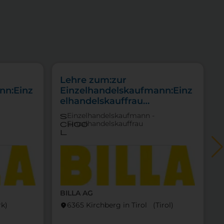
Lehre zum:zur
nn:Einz
Einzelhandelskaufmann:Einz
elhandelskauffrau
ittel
Schwerpunkt Lebensmittel
Einzelhandelskaufmann -
s
Einzelhandelskauffrau
choo
l
BILLA AG
locati
k)
6365 Kirchberg in Tirol (Tirol)
location_on