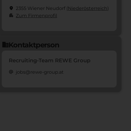
location_on
2355 Wiener Neudorf
(Nieder­österreich)
apartment
Zum Firmenprofil
Kontaktperson
domain
Recruiting-Team REWE Group
alternate_email
jobs@rewe-group.at