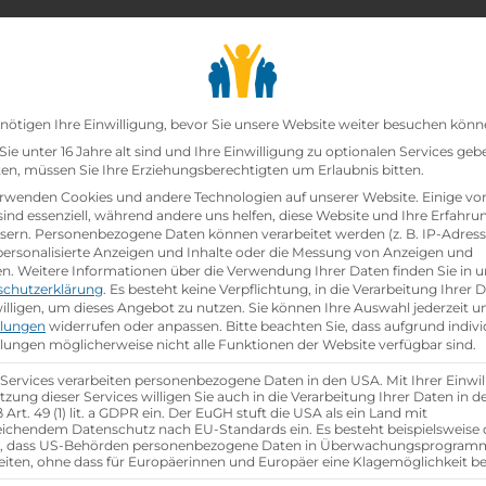
chair_alt
search
school
Lehrbetriebe
Lehrstellen Finden
Lehrb
Datenschutz-Präfer
nötigen Ihre Einwilligung, bevor Sie unsere Website weiter besuchen könn
ie unter 16 Jahre alt sind und Ihre Einwilligung zu optionalen Services geb
n, müssen Sie Ihre Erziehungsberechtigten um Erlaubnis bitten.
zt!
rwenden Cookies und andere Technologien auf unserer Website. Einige vo
sind essenziell, während andere uns helfen, diese Website und Ihre Erfahru
sern.
Personenbezogene Daten können verarbeitet werden (z. B. IP-Adresse
ann:Einzelhandelskauffrau Schwerpunkt Lebensmitte
 personalisierte Anzeigen und Inhalte oder die Messung von Anzeigen und
en.
Weitere Informationen über die Verwendung Ihrer Daten finden Sie in u
schutzerklärung
.
Es besteht keine Verpflichtung, in die Verarbeitung Ihrer 
hen
illigen, um dieses Angebot zu nutzen.
Sie können Ihre Auswahl jederzeit u
llungen
widerrufen oder anpassen.
Bitte beachten Sie, dass aufgrund indivi
llungen möglicherweise nicht alle Funktionen der Website verfügbar sind.
 Services verarbeiten personenbezogene Daten in den USA. Mit Ihrer Einwil
tzung dieser Services willigen Sie auch in die Verarbeitung Ihrer Daten in 
Art. 49 (1) lit. a GDPR ein. Der EuGH stuft die USA als ein Land mit
ichendem Datenschutz nach EU-Standards ein. Es besteht beispielsweise 
r, dass US-Behörden personenbezogene Daten in Überwachungsprogra
eiten, ohne dass für Europäerinnen und Europäer eine Klagemöglichkeit be