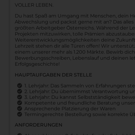
VOLLER LEBEN.
Du hast Spaß am Umgang mit Menschen, dein Herz 
Abwechslung und packst gerne mit an? Das alles u
größten Arbeitgeber Österreichs. Während der Le
Projekten mitzuwirken, tolle Prämien abzustau
Weiterentwicklungsmöglichkeiten deine Zukunft 
Lehrzeit stehen dir alle Türen offen! Wir unterstü
einem unserer mehr als 1.200 Märkte. Bewirb dic
Bewerbungsschreiben, Lebenslauf und deinen let
Erfolgsgeschichte!
HAUPTAUFGABEN DER STELLE
1. Lehrjahr: Das Sammeln von Erfahrungen st
2. Lehrjahr: Du übernimmst Verantwortung und
3. Lehrjahr: Du kannst Selbstständigkeit b
Kompetente und freundliche Beratung unser
Ansprechende Platzierung der Waren
Termingerechte Bestellung sowie korrekte 
ANFORDERUNGEN