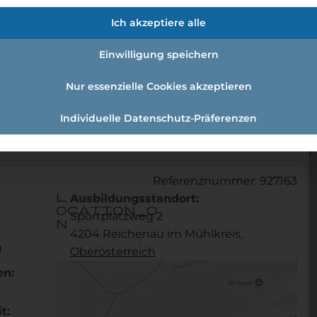
fmann:einzelhandelskauffrau Schw
Ich akzeptiere alle
Einwilligung speichern
Nur essenzielle Cookies akzeptieren
andelskaufmann:Einzelhandelskauffrau Schwerpunkt Le
Individuelle Datenschutz-Präferenzen
Referenznummer: 927163
l
Ausbildungsstandort:
ocation_o
Sportplatzweg 2
n
4204 Reichenau im Mühlkreis,
u
Ober­österreich
en:
t: