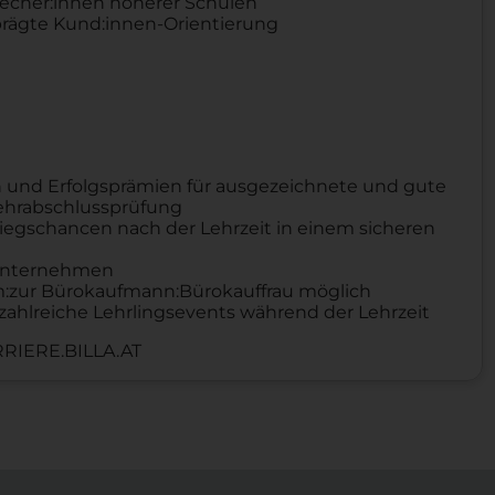
recher:innen höherer Schulen
ägte Kund:innen-Orientierung
 und Erfolgsprämien für ausgezeichnete und gute
Lehrabschlussprüfung
iegschancen nach der Lehrzeit in einem sicheren
n Unternehmen
um:zur Bürokaufmann:Bürokauffrau möglich
zahlreiche Lehrlingsevents während der Lehrzeit
RIERE.BILLA.AT