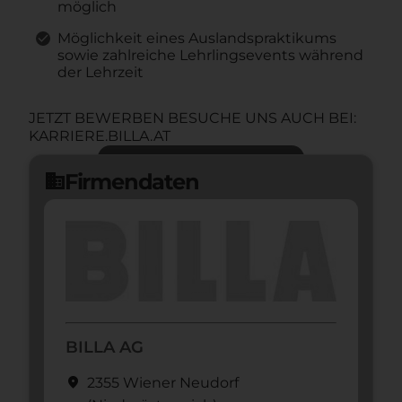
möglich
Möglichkeit eines Auslandspraktikums
sowie zahlreiche Lehrlingsevents während
der Lehrzeit
JETZT BEWERBEN BESUCHE UNS AUCH BEI:
KARRIERE.BILLA.AT
Jetzt bewerben
arrow_forward
Firmendaten
domain
BILLA AG
location_on
2355 Wiener Neudorf