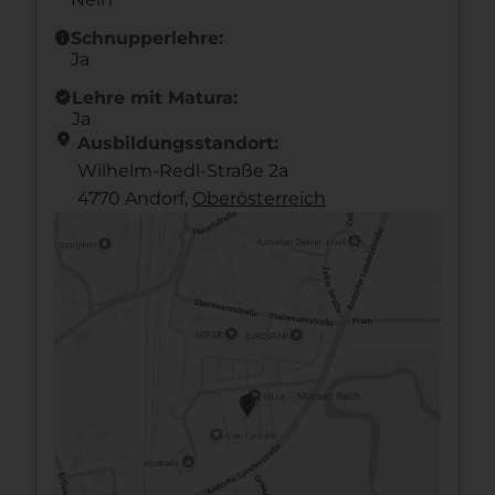
info
Schnupperlehre:
Ja
new_releases
Lehre mit Matura:
Ja
location_on
Ausbildungsstandort:
Wilhelm-Redl-Straße 2a
4770 Andorf,
Ober­österreich