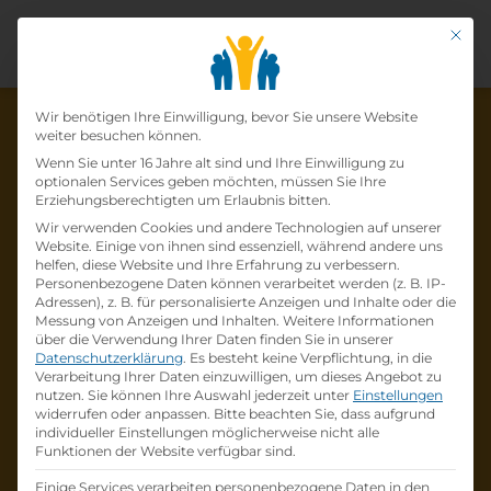
Mit di
Datenschutz-Präfer
Wir benötigen Ihre Einwilligung, bevor Sie unsere Website
weiter besuchen können.
Wenn Sie unter 16 Jahre alt sind und Ihre Einwilligung zu
optionalen Services geben möchten, müssen Sie Ihre
Die Lehrstelle wurde schon
Erziehungsberechtigten um Erlaubnis bitten.
Wir verwenden Cookies und andere Technologien auf unserer
besetzt!
Website. Einige von ihnen sind essenziell, während andere uns
helfen, diese Website und Ihre Erfahrung zu verbessern.
Personenbezogene Daten können verarbeitet werden (z. B. IP-
Die Lehrstelle
Lehre zum:zur
Adressen), z. B. für personalisierte Anzeigen und Inhalte oder die
Einzelhandelskaufmann:Einzelhandelskauffr
Messung von Anzeigen und Inhalten.
Weitere Informationen
über die Verwendung Ihrer Daten finden Sie in unserer
au Schwerpunkt Lebensmittel
bei
BILLA AG
Datenschutzerklärung
.
Es besteht keine Verpflichtung, in die
ist schon
besetzt
.
Verarbeitung Ihrer Daten einzuwilligen, um dieses Angebot zu
nutzen.
Sie können Ihre Auswahl jederzeit unter
Einstellungen
widerrufen oder anpassen.
Bitte beachten Sie, dass aufgrund
Firmenprofil besuchen
individueller Einstellungen möglicherweise nicht alle
Funktionen der Website verfügbar sind.
Andere Lehrstelle suchen
Einige Services verarbeiten personenbezogene Daten in den