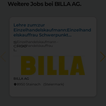
Weitere Jobs bei BILLA AG.
Lehre zum:zur
Einzelhandelskaufmann:Einzelhand
elskauffrau Schwerpunkt
Lebensmittel
Einzelhandelskaufmann -
s
Einzelhandelskauffrau
choo
l
BILLA AG
8950 Stainach (Steier­mark)
location_on
lo