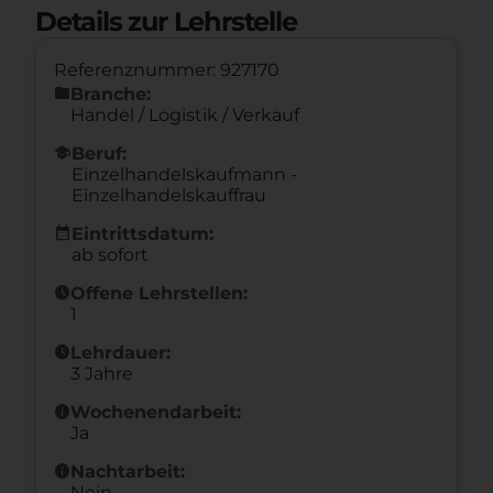
Details zur Lehrstelle
Referenznummer: 927170
folder
Branche:
Handel / Logistik / Verkauf
school
Beruf:
Einzelhandelskaufmann -
Einzelhandelskauffrau
calendar_month
Eintrittsdatum:
ab sofort
schedule
Offene Lehrstellen:
1
schedule
Lehrdauer:
3 Jahre
info
Wochenendarbeit:
Ja
info
Nachtarbeit:
Nein