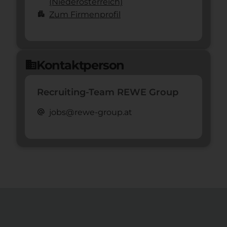
(Nieder­österreich)
apartment
Zum Firmenprofil
Kontaktperson
domain
Recruiting-Team REWE Group
alternate_email
jobs@rewe-group.at