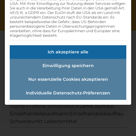
USA. Mit Ihrer Einwilligung zur Nutzung dieser Services willigen
Sie auch in die Verarbeitung Ihrer Daten in den USA gemäß Art.
49 (1) lit. a GDPR ein. Der EuGH stuft die USA als ein Land mit
unzureichendem Datenschutz nach EU-Standards ein. Es
besteht beispielsweise die Gefahr, dass US-Behörden
personenbezogene Daten in Überwachungsprogrammen
verarbeiten, ohne dass für Europäerinnen und Europäer eine
Klagemöglichkeit besteht.
Ich akzeptiere alle
Lehre Zum:zur
Einwilligung speichern
Einzelhandelskaufmann:einzel
handelskauffrau
Nur essenzielle Cookies akzeptieren
Schwerpunkt Lebensmittel
Individuelle Datenschutz-Präferenzen
Home
»
Offene Lehrstellen
»
Lehre zum:zur
Einzelhandelskaufmann:Einzelhandelskauffrau
Schwerpunkt Lebensmittel