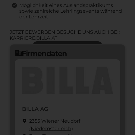
Möglichkeit eines Auslandspraktikums
sowie zahlreiche Lehrlingsevents während
der Lehrzeit
JETZT BEWERBEN BESUCHE UNS AUCH BEI:
KARRIERE.BILLA.AT
Jetzt bewerben
arrow_forward
Firmendaten
domain
BILLA AG
location_on
2355 Wiener Neudorf
(Nieder­österreich)