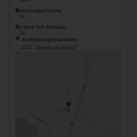
info
Schnupperlehre:
Ja
new_releases
Lehre mit Matura:
Ja
location_on
Ausbildungsstandort:
2525 ,
Nieder­österreich