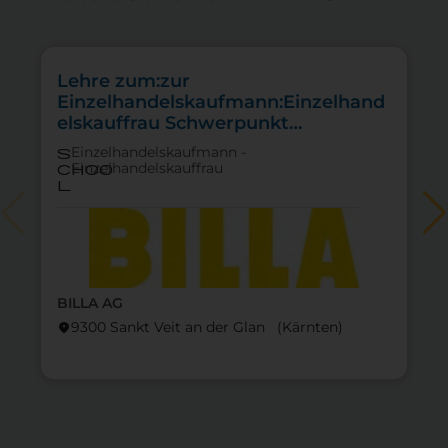
Lehre zum:zur
Einzelhandelskaufmann:Einzelhand
elskauffrau Schwerpunkt
Feinkostfachverkauf
Einzelhandelskaufmann -
s
Einzelhandelskauffrau
choo
l
BILLA AG
9300 Sankt Veit an der Glan (Kärnten)
location_on
lo