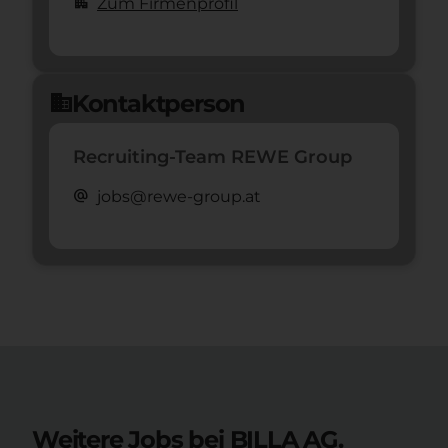
apartment
Zum Firmenprofil
Kontaktperson
domain
Recruiting-Team REWE Group
alternate_email
jobs@rewe-group.at
Weitere Jobs bei BILLA AG.