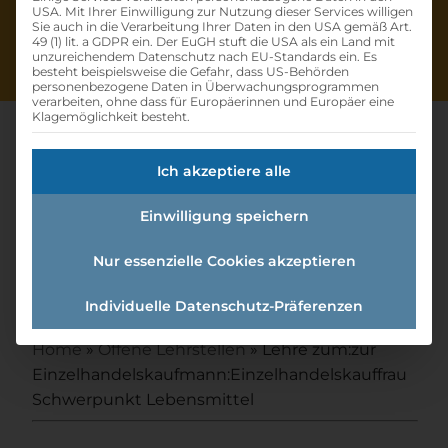
USA. Mit Ihrer Einwilligung zur Nutzung dieser Services willigen
Sie auch in die Verarbeitung Ihrer Daten in den USA gemäß Art.
49 (1) lit. a GDPR ein. Der EuGH stuft die USA als ein Land mit
unzureichendem Datenschutz nach EU-Standards ein. Es
besteht beispielsweise die Gefahr, dass US-Behörden
personenbezogene Daten in Überwachungsprogrammen
verarbeiten, ohne dass für Europäerinnen und Europäer eine
Klagemöglichkeit besteht.
Ich akzeptiere alle
Lehre Zum:zur
Einwilligung speichern
Einzelhandelskaufmann:einzel
handelskauffrau
Nur essenzielle Cookies akzeptieren
Schwerpunkt Lebensmittel
Individuelle Datenschutz-Präferenzen
Home
»
Offene Lehrstellen
»
Lehre zum:zur
Einzelhandelskaufmann:Einzelhandelskauffrau
Schwerpunkt Lebensmittel