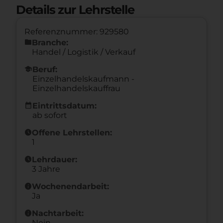
Details zur Lehrstelle
Referenznummer: 929580
folder
Branche:
Handel / Logistik / Verkauf
school
Beruf:
Einzelhandelskaufmann -
Einzelhandelskauffrau
calendar_month
Eintrittsdatum:
ab sofort
schedule
Offene Lehrstellen:
1
schedule
Lehrdauer:
3 Jahre
info
Wochenendarbeit:
Ja
info
Nachtarbeit:
Nein