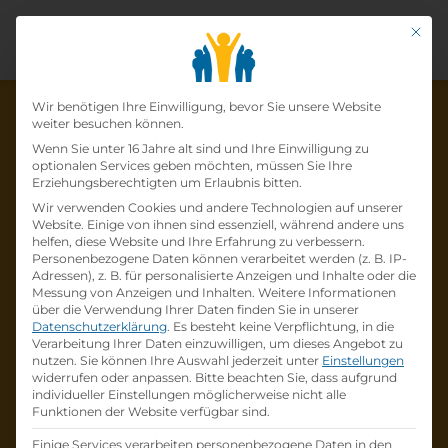
Mit di
Datenschutz-Präfer
Wir benötigen Ihre Einwilligung, bevor Sie unsere Website
weiter besuchen können.
Wenn Sie unter 16 Jahre alt sind und Ihre Einwilligung zu
optionalen Services geben möchten, müssen Sie Ihre
Die Lehrstelle wurde schon
Erziehungsberechtigten um Erlaubnis bitten.
Wir verwenden Cookies und andere Technologien auf unserer
besetzt!
Website. Einige von ihnen sind essenziell, während andere uns
helfen, diese Website und Ihre Erfahrung zu verbessern.
Personenbezogene Daten können verarbeitet werden (z. B. IP-
Die Lehrstelle
Lehre zum:zur
Adressen), z. B. für personalisierte Anzeigen und Inhalte oder die
Einzelhandelskaufmann:Einzelhandelskauffr
Messung von Anzeigen und Inhalten.
Weitere Informationen
über die Verwendung Ihrer Daten finden Sie in unserer
au Schwerpunkt Lebensmittel
bei
BILLA AG
Datenschutzerklärung
.
Es besteht keine Verpflichtung, in die
ist schon
besetzt
.
Verarbeitung Ihrer Daten einzuwilligen, um dieses Angebot zu
nutzen.
Sie können Ihre Auswahl jederzeit unter
Einstellungen
widerrufen oder anpassen.
Bitte beachten Sie, dass aufgrund
Firmenprofil besuchen
individueller Einstellungen möglicherweise nicht alle
Funktionen der Website verfügbar sind.
Andere Lehrstelle suchen
Einige Services verarbeiten personenbezogene Daten in den