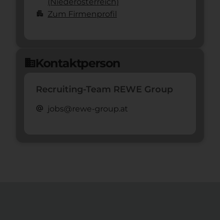
(Nieder­österreich)
apartment
Zum Firmenprofil
Kontaktperson
domain
Recruiting-Team REWE Group
alternate_email
jobs@rewe-group.at