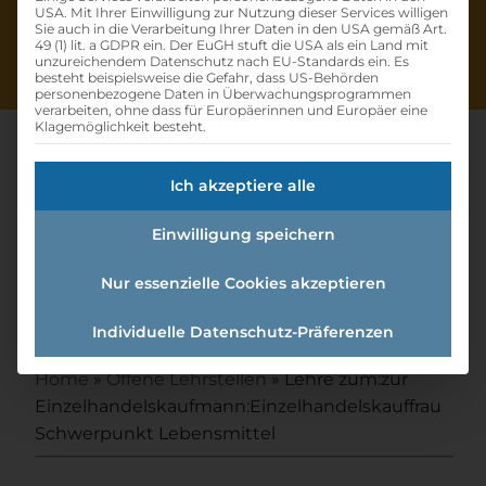
USA. Mit Ihrer Einwilligung zur Nutzung dieser Services willigen
Sie auch in die Verarbeitung Ihrer Daten in den USA gemäß Art.
49 (1) lit. a GDPR ein. Der EuGH stuft die USA als ein Land mit
unzureichendem Datenschutz nach EU-Standards ein. Es
besteht beispielsweise die Gefahr, dass US-Behörden
personenbezogene Daten in Überwachungsprogrammen
verarbeiten, ohne dass für Europäerinnen und Europäer eine
Klagemöglichkeit besteht.
Ich akzeptiere alle
Lehre Zum:zur
Einwilligung speichern
Einzelhandelskaufmann:einzel
handelskauffrau
Nur essenzielle Cookies akzeptieren
Schwerpunkt Lebensmittel
Individuelle Datenschutz-Präferenzen
Home
»
Offene Lehrstellen
»
Lehre zum:zur
Einzelhandelskaufmann:Einzelhandelskauffrau
Schwerpunkt Lebensmittel