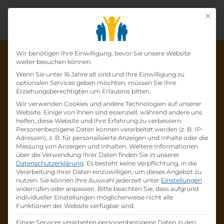
Mit di
Datenschutz-Präfer
Wir benötigen Ihre Einwilligung, bevor Sie unsere Website
weiter besuchen können.
Wenn Sie unter 16 Jahre alt sind und Ihre Einwilligung zu
optionalen Services geben möchten, müssen Sie Ihre
Die Lehrstelle wurde schon
Erziehungsberechtigten um Erlaubnis bitten.
Wir verwenden Cookies und andere Technologien auf unserer
besetzt!
Website. Einige von ihnen sind essenziell, während andere uns
helfen, diese Website und Ihre Erfahrung zu verbessern.
Personenbezogene Daten können verarbeitet werden (z. B. IP-
Die Lehrstelle
Lehre zum:zur
Adressen), z. B. für personalisierte Anzeigen und Inhalte oder die
Einzelhandelskaufmann:Einzelhandelskauffr
Messung von Anzeigen und Inhalten.
Weitere Informationen
über die Verwendung Ihrer Daten finden Sie in unserer
au Schwerpunkt Lebensmittel
bei
BILLA AG
Datenschutzerklärung
.
Es besteht keine Verpflichtung, in die
ist schon
besetzt
.
Verarbeitung Ihrer Daten einzuwilligen, um dieses Angebot zu
nutzen.
Sie können Ihre Auswahl jederzeit unter
Einstellungen
widerrufen oder anpassen.
Bitte beachten Sie, dass aufgrund
Firmenprofil besuchen
individueller Einstellungen möglicherweise nicht alle
Funktionen der Website verfügbar sind.
Andere Lehrstelle suchen
Einige Services verarbeiten personenbezogene Daten in den