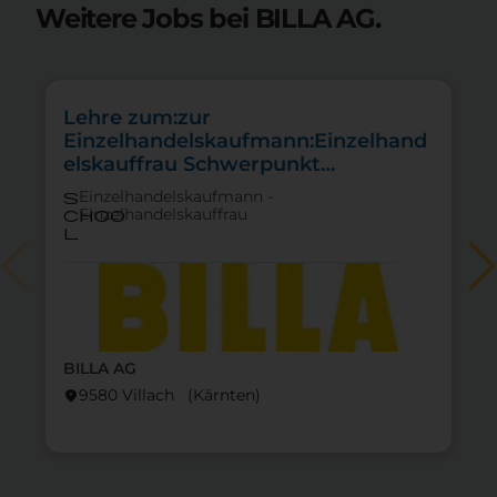
Weitere Jobs bei BILLA AG.
Lehre zum:zur
Einzelhandelskaufmann:Einzelhand
elskauffrau Schwerpunkt
Feinkostfachverkauf
Einzelhandelskaufmann -
s
Einzelhandelskauffrau
choo
l
BILLA AG
9580 Villach (Kärnten)
location_on
lo