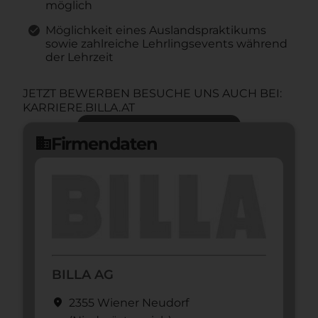
möglich
Möglichkeit eines Auslandspraktikums
sowie zahlreiche Lehrlingsevents während
der Lehrzeit
JETZT BEWERBEN BESUCHE UNS AUCH BEI:
KARRIERE.BILLA.AT
Jetzt bewerben
arrow_forward
Firmendaten
domain
BILLA AG
location_on
2355 Wiener Neudorf