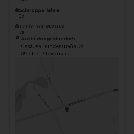
info
Schnupperlehre:
Ja
new_releases
Lehre mit Matura:
Ja
location_on
Ausbildungsstandort:
Gesåuse Bundesstraße 591
8911 Hall,
Steier­mark