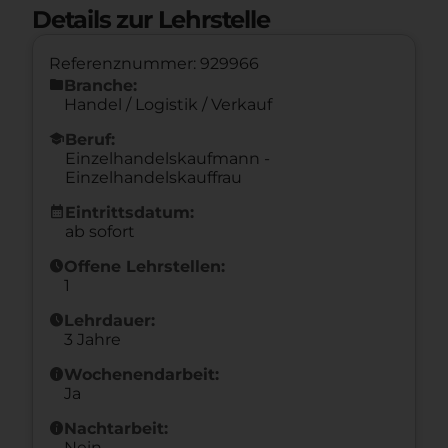
Details zur Lehrstelle
Referenznummer: 929966
folder
Branche:
Handel / Logistik / Verkauf
school
Beruf:
Einzelhandelskaufmann -
Einzelhandelskauffrau
calendar_month
Eintrittsdatum:
ab sofort
schedule
Offene Lehrstellen:
1
schedule
Lehrdauer:
3 Jahre
info
Wochenendarbeit:
Ja
info
Nachtarbeit:
Nein