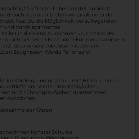
schlägt für frische Lebensmittel, du liebst
nd noch viel mehr bieten wir dir als einer der
hrzeit hast du die Möglichkeit bei aufregenden
ben und durch spannende
selbst in die Hand zu nehmen. Auch nach der
tzen dich bei deiner Fach- oder Führungskarriere in
h jetzt über unsere Jobbörse mit deinem
zten Zeugnissen. Werde Teil unserer
eht im Vordergrund und du lernst BILLA kennen.
 vertiefst deine erlernten Fähigkeiten.
eweisen und Führungsaufgaben übernehmen.
er Kund:innen
Übernahme der Waren
recher:innen höherer Schulen
ägte Kund:innen-Orientierung