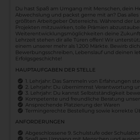
Du hast Spaß am Umgang mit Menschen, dein Herz 
Abwechslung und packst gerne mit an? Das alles u
größten Arbeitgeber Österreichs. Während der Le
Projekten mitzuwirken, tolle Prämien abzustau
Weiterentwicklungsmöglichkeiten deine Zukunft 
Lehrzeit stehen dir alle Türen offen! Wir unterstü
einem unserer mehr als 1.200 Märkte. Bewirb dic
Bewerbungsschreiben, Lebenslauf und deinen let
Erfolgsgeschichte!
HAUPTAUFGABEN DER STELLE
1. Lehrjahr: Das Sammeln von Erfahrungen st
2. Lehrjahr: Du übernimmst Verantwortung und
3. Lehrjahr: Du kannst Selbstständigkeit b
Kompetente und freundliche Beratung unser
Ansprechende Platzierung der Waren
Termingerechte Bestellung sowie korrekte 
ANFORDERUNGEN
Abgeschlossene 9. Schulstufe oder Schulabb
Spaß am Umgang mit Menschen und ausgepr