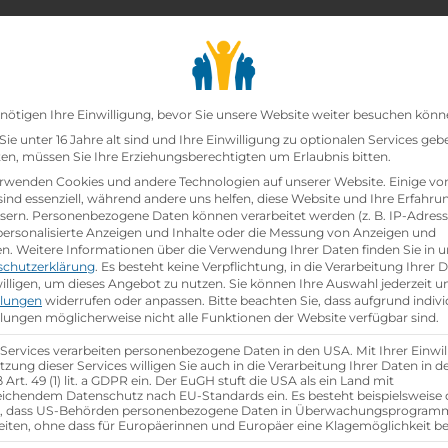
chair_alt
search
school
Lehrbetriebe
Lehrstellen Finden
Lehrb
Datenschutz-Präfer
nötigen Ihre Einwilligung, bevor Sie unsere Website weiter besuchen könn
ie unter 16 Jahre alt sind und Ihre Einwilligung zu optionalen Services geb
n, müssen Sie Ihre Erziehungsberechtigten um Erlaubnis bitten.
zt!
rwenden Cookies und andere Technologien auf unserer Website. Einige vo
sind essenziell, während andere uns helfen, diese Website und Ihre Erfahru
sern.
Personenbezogene Daten können verarbeitet werden (z. B. IP-Adresse
ann:Einzelhandelskauffrau Schwerpunkt Lebensmitte
 personalisierte Anzeigen und Inhalte oder die Messung von Anzeigen und
en.
Weitere Informationen über die Verwendung Ihrer Daten finden Sie in u
schutzerklärung
.
Es besteht keine Verpflichtung, in die Verarbeitung Ihrer 
hen
illigen, um dieses Angebot zu nutzen.
Sie können Ihre Auswahl jederzeit u
llungen
widerrufen oder anpassen.
Bitte beachten Sie, dass aufgrund indivi
llungen möglicherweise nicht alle Funktionen der Website verfügbar sind.
 Services verarbeiten personenbezogene Daten in den USA. Mit Ihrer Einwil
tzung dieser Services willigen Sie auch in die Verarbeitung Ihrer Daten in 
Art. 49 (1) lit. a GDPR ein. Der EuGH stuft die USA als ein Land mit
ichendem Datenschutz nach EU-Standards ein. Es besteht beispielsweise 
r, dass US-Behörden personenbezogene Daten in Überwachungsprogra
eiten, ohne dass für Europäerinnen und Europäer eine Klagemöglichkeit be