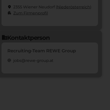
location_on
2355 Wiener Neudorf
(Nieder­österreich)
apartment
Zum Firmenprofil
Kontaktperson
domain
Recruiting-Team REWE Group
alternate_email
jobs@rewe-group.at