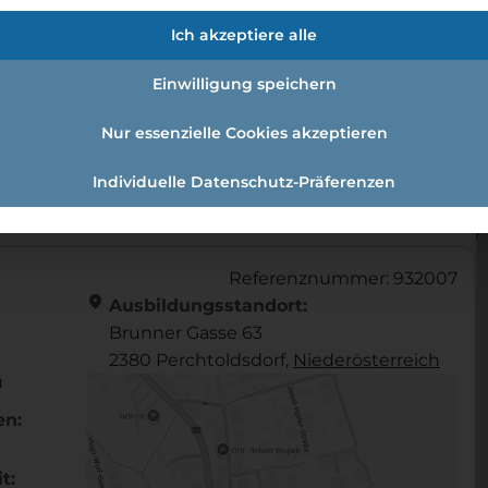
fmann:einzelhandelskauffrau Schw
Ich akzeptiere alle
Einwilligung speichern
Nur essenzielle Cookies akzeptieren
andelskaufmann:Einzelhandelskauffrau Schwerpunkt Le
Individuelle Datenschutz-Präferenzen
Referenznummer: 932007
location_on
Ausbildungsstandort:
Brunner Gasse 63
2380 Perchtoldsdorf,
Nieder­österreich
u
en:
t: