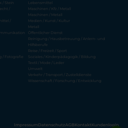
 / Stein
Lebensmittel
echt /
Maschinen / Kfz / Metall
Maschinen / Metall
ttel /
Medien / Kunst / Kultur
Metall
ekommunikation
Öffentlicher Dienst
Reinigung / Hausbetreuung / Anlern- und
Hilfsberufe
Reise / Freizeit / Sport
g / Fotografie
Soziales / Kinderpädagogik / Bildung
Textil / Mode / Leder
Umwelt
Verkehr / Transport / Zustelldienste
Wissenschaft / Forschung / Entwicklung
Impressum
Datenschutz
AGB
Kontakt
Kundenlogin