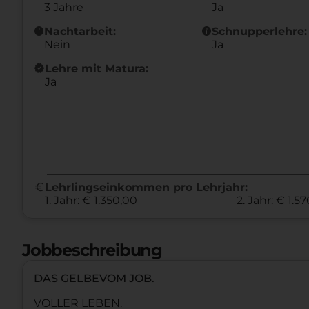
3 Jahre
Ja
info
info
Nachtarbeit:
Schnupperlehre:
Nein
Ja
new_releases
Lehre mit Matura:
Ja
euro
Lehrlingseinkommen pro Lehrjahr:
1. Jahr: € 1.350,00
2. Jahr: € 1.5
Jobbeschreibung
DAS GELBEVOM JOB.
VOLLER LEBEN.