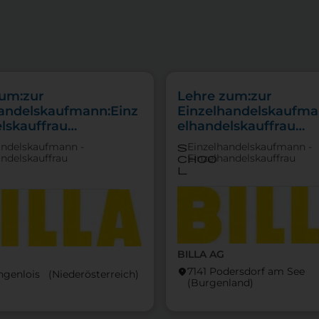
zum:zur
Lehre zum:zur
handelskaufmann:Einz
Einzelhandelskaufma
lskauffrau
elhandelskauffrau
punkt Lebensmittel
Schwerpunkt
andelskaufmann -
Einzelhandelskaufmann -
s
Feinkostfachverkauf
andelskauffrau
Einzelhandelskauffrau
choo
l
BILLA AG
7141 Podersdorf am See
location_on
ngenlois (Nieder­österreich)
(Burgen­land)