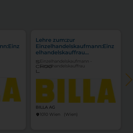
Lehre zum:zur
nn:Einz
Einzelhandelskaufmann:Einz
elhandelskauffrau
Schwerpunkt Lebensmittel
Einzelhandelskaufmann -
s
Einzelhandelskauffrau
choo
l
BILLA AG
1010 Wien (Wien)
location_on
locati