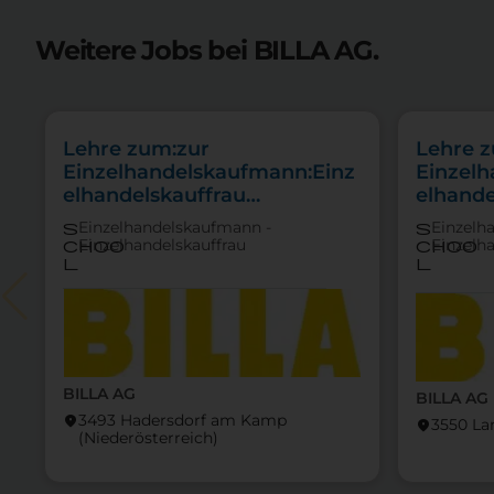
Weitere Jobs bei BILLA AG.
Lehre zum:zur
Lehre 
Einzelhandelskaufmann:Einz
Einzel
elhandelskauffrau
elhande
Schwerpunkt
Schwer
Einzelhandelskaufmann -
Einzelh
s
s
Feinkostfachverkauf
Einzelhandelskauffrau
Einzelh
choo
choo
l
l
BILLA AG
BILLA AG
3493 Hadersdorf am Kamp
location_on
3550 La
location_on
(Nieder­österreich)