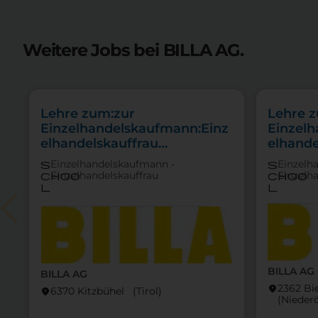
Weitere Jobs bei BILLA AG.
Lehre zum:zur
Lehre 
Einzelhandelskaufmann:Einz
Einzel
elhandelskauffrau
elhande
Schwerpunkt Lebensmittel
Schwer
Einzelhandelskaufmann -
Einzelh
s
s
Feinkos
Einzelhandelskauffrau
Einzelh
choo
choo
l
l
BILLA AG
BILLA AG
2362 B
location_on
6370 Kitzbühel (Tirol)
location_on
(Nieder­