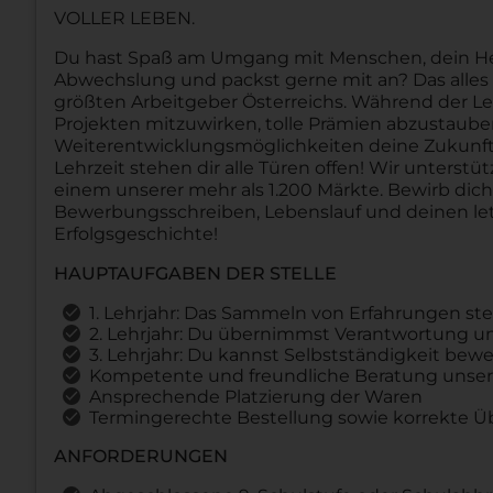
VOLLER LEBEN.
Du hast Spaß am Umgang mit Menschen, dein Herz 
Abwechslung und packst gerne mit an? Das alles u
größten Arbeitgeber Österreichs. Während der Le
Projekten mitzuwirken, tolle Prämien abzustau
Weiterentwicklungsmöglichkeiten deine Zukunft 
Lehrzeit stehen dir alle Türen offen! Wir unterstü
einem unserer mehr als 1.200 Märkte. Bewirb dic
Bewerbungsschreiben, Lebenslauf und deinen let
Erfolgsgeschichte!
HAUPTAUFGABEN DER STELLE
1. Lehrjahr: Das Sammeln von Erfahrungen st
2. Lehrjahr: Du übernimmst Verantwortung und
3. Lehrjahr: Du kannst Selbstständigkeit b
Kompetente und freundliche Beratung unser
Ansprechende Platzierung der Waren
Termingerechte Bestellung sowie korrekte 
ANFORDERUNGEN