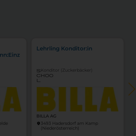
Lehrling Konditor:in
nn:Einz
Konditor (Zuckerbäcker)
s
choo
l
BILLA AG
felde
3493 Hadersdorf am Kamp
location_on
locati
(Nieder­österreich)