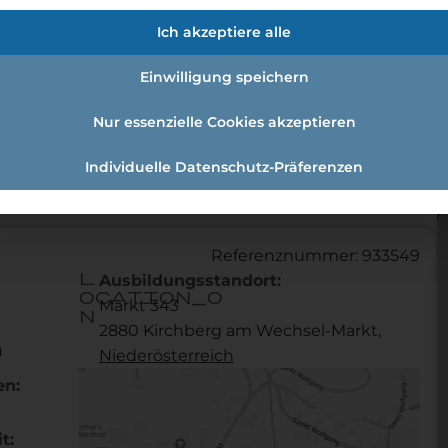
fmann:einzelhandelskauffrau Schw
Ich akzeptiere alle
Einwilligung speichern
Nur essenzielle Cookies akzeptieren
andelskaufmann:Einzelhandelskauffrau Schwerpunkt Le
Individuelle Datenschutz-Präferenzen
Referenznummer: 933549
l
Ausbildungsstandort:
ocation_o
Markt 343
n
2880 Kirchberg am Wechsel-Markt,
u
Nieder­österreich
en:
t: