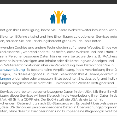
chair_alt
search
school
Lehrbetriebe
Lehrstellen Finden
Lehrb
Datenschutz-Präfer
nötigen Ihre Einwilligung, bevor Sie unsere Website weiter besuchen könn
ie unter 16 Jahre alt sind und Ihre Einwilligung zu optionalen Services geb
n, müssen Sie Ihre Erziehungsberechtigten um Erlaubnis bitten.
zt!
rwenden Cookies und andere Technologien auf unserer Website. Einige vo
sind essenziell, während andere uns helfen, diese Website und Ihre Erfahru
sern.
Personenbezogene Daten können verarbeitet werden (z. B. IP-Adresse
ann:Einzelhandelskauffrau Schwerpunkt Lebensmitte
 personalisierte Anzeigen und Inhalte oder die Messung von Anzeigen und
en.
Weitere Informationen über die Verwendung Ihrer Daten finden Sie in u
schutzerklärung
.
Es besteht keine Verpflichtung, in die Verarbeitung Ihrer 
hen
illigen, um dieses Angebot zu nutzen.
Sie können Ihre Auswahl jederzeit u
llungen
widerrufen oder anpassen.
Bitte beachten Sie, dass aufgrund indivi
llungen möglicherweise nicht alle Funktionen der Website verfügbar sind.
 Services verarbeiten personenbezogene Daten in den USA. Mit Ihrer Einwil
tzung dieser Services willigen Sie auch in die Verarbeitung Ihrer Daten in 
Art. 49 (1) lit. a GDPR ein. Der EuGH stuft die USA als ein Land mit
ichendem Datenschutz nach EU-Standards ein. Es besteht beispielsweise 
r, dass US-Behörden personenbezogene Daten in Überwachungsprogra
eiten, ohne dass für Europäerinnen und Europäer eine Klagemöglichkeit be