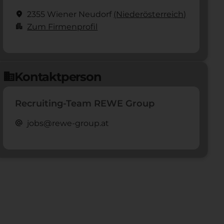
location_on
2355 Wiener Neudorf
(Nieder­österreich)
apartment
Zum Firmenprofil
Kontaktperson
domain
Recruiting-Team REWE Group
alternate_email
jobs@rewe-group.at