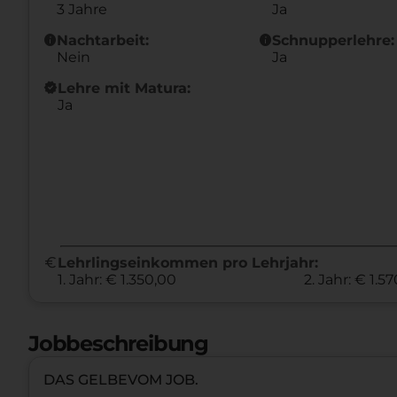
3 Jahre
Ja
info
info
Nachtarbeit:
Schnupperlehre:
Nein
Ja
new_releases
Lehre mit Matura:
Ja
euro
Lehrlingseinkommen pro Lehrjahr:
1. Jahr: € 1.350,00
2. Jahr: € 1.5
Jobbeschreibung
DAS GELBEVOM JOB.