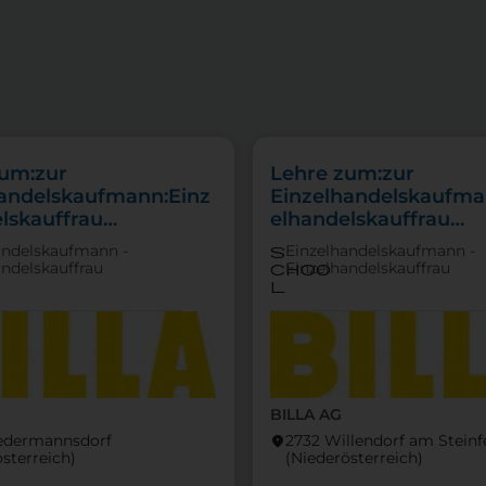
zum:zur
Lehre zum:zur
handelskaufmann:Einz
Einzelhandelskaufma
lskauffrau
elhandelskauffrau
punkt
Schwerpunkt
andelskaufmann -
Einzelhandelskaufmann -
s
tfachverkauf
Feinkostfachverkauf
andelskauffrau
Einzelhandelskauffrau
choo
l
BILLA AG
iedermannsdorf
2732 Willendorf am Stein
location_on
österreich)
(Nieder­österreich)