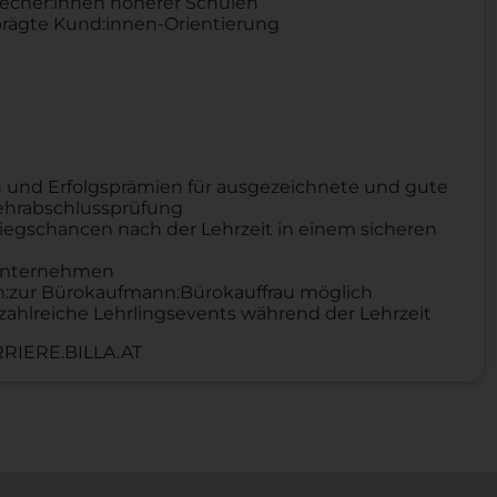
recher:innen höherer Schulen
ägte Kund:innen-Orientierung
 und Erfolgsprämien für ausgezeichnete und gute
Lehrabschlussprüfung
iegschancen nach der Lehrzeit in einem sicheren
n Unternehmen
um:zur Bürokaufmann:Bürokauffrau möglich
zahlreiche Lehrlingsevents während der Lehrzeit
RIERE.BILLA.AT