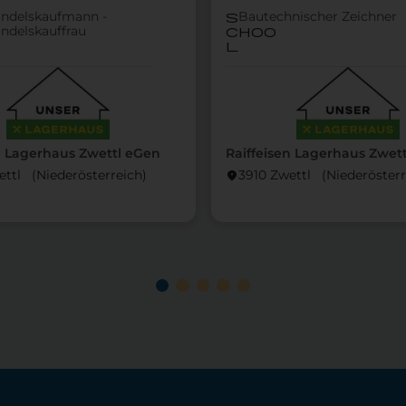
andelskaufmann -
Bautechnischer Zeichner
s
andelskauffrau
choo
l
n Lagerhaus Zwettl eGen
Raiffeisen Lagerhaus Zwet
ttl (Nieder­österreich)
3910 Zwettl (Nieder­österr
location_on