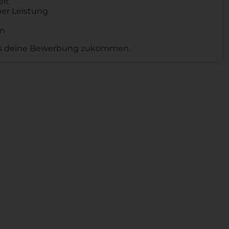
eit
her Leis­tung
en
ns deine Bewerbung zukommen.