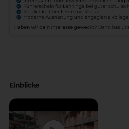
Interessante und abwechslungsreiche Tätigk
Füh­rer­schein für Lehr­linge bei guter schu­li­sc
Mög­lich­keit der Lehre mit Matura
Moderne Ausrüstung und engagierte Kolleg
Haben wir dein Interesse geweckt?
Dann lass u
Einblicke