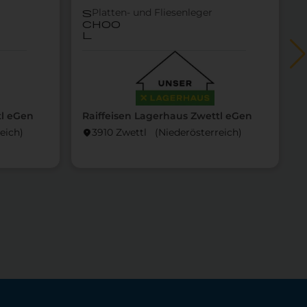
Platten- und Fliesenleger
s
choo
l
tl eGen
Raiffeisen Lagerhaus Zwettl eGen
R
eich)
3910 Zwettl (Nieder­österreich)
location_on
locati