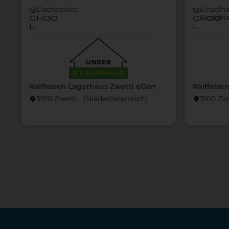
Dachdecker
Einzelh
s
s
Einzelh
choo
choo
l
l
Raiffeisen Lagerhaus Zwettl eGen
Raiffeise
3910 Zwettl (Nieder­österreich)
3910 Zwe
location_on
location_on