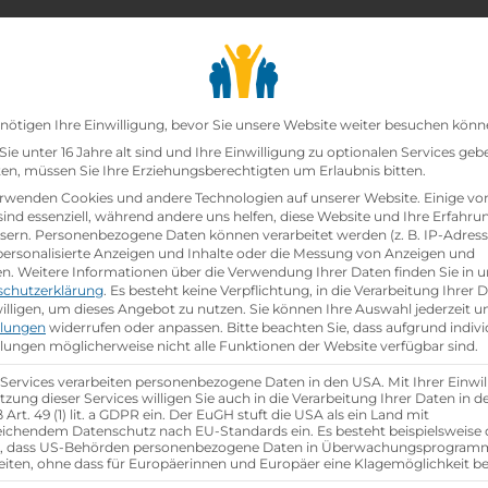
chair_alt
search
school
Lehrbetriebe
Lehrstellen Finden
Lehrb
Datenschutz-Präfer
nötigen Ihre Einwilligung, bevor Sie unsere Website weiter besuchen könn
ie unter 16 Jahre alt sind und Ihre Einwilligung zu optionalen Services geb
n, müssen Sie Ihre Erziehungsberechtigten um Erlaubnis bitten.
ittel (m/w/d)
rwenden Cookies und andere Technologien auf unserer Website. Einige vo
sind essenziell, während andere uns helfen, diese Website und Ihre Erfahru
sern.
Personenbezogene Daten können verarbeitet werden (z. B. IP-Adresse
- Lebensmittel (m/w/d)
 personalisierte Anzeigen und Inhalte oder die Messung von Anzeigen und
en.
Weitere Informationen über die Verwendung Ihrer Daten finden Sie in u
schutzerklärung
.
Es besteht keine Verpflichtung, in die Verarbeitung Ihrer 
illigen, um dieses Angebot zu nutzen.
Sie können Ihre Auswahl jederzeit u
llungen
widerrufen oder anpassen.
Bitte beachten Sie, dass aufgrund indivi
llungen möglicherweise nicht alle Funktionen der Website verfügbar sind.
Referenznummer: 5f76471d
 Services verarbeiten personenbezogene Daten in den USA. Mit Ihrer Einwil
location_on
Ausbildungsstandort:
tzung dieser Services willigen Sie auch in die Verarbeitung Ihrer Daten in 
Art. 49 (1) lit. a GDPR ein. Der EuGH stuft die USA als ein Land mit
Pater Werner Deibl-Straße 1
ichendem Datenschutz nach EU-Standards ein. Es besteht beispielsweise 
r, dass US-Behörden personenbezogene Daten in Überwachungsprogra
3910 Zwettl,
Nieder­österreich
eiten, ohne dass für Europäerinnen und Europäer eine Klagemöglichkeit be
u