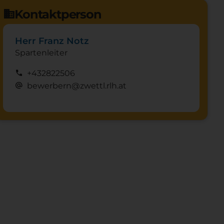
Kontaktperson
domain
Herr Franz Notz
Spartenleiter
call
+432822506
alternate_email
bewerbern@zwettl.rlh.at