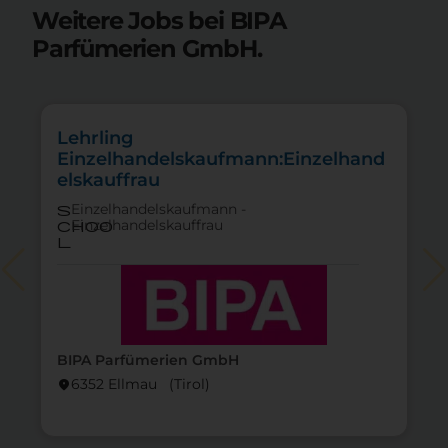
Weitere Jobs bei BIPA
Parfümerien GmbH.
Lehrling
Einzelhandelskaufmann:Einzelhand
elskauffrau
Einzelhandelskaufmann -
s
Einzelhandelskauffrau
choo
l
BIPA Parfümerien GmbH
6352 Ellmau (Tirol)
location_on