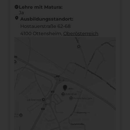
new_releases
Lehre mit Matura:
Ja
location_on
Ausbildungsstandort:
Hostauerstraße 62-68
4100 Ottensheim,
Ober­österreich