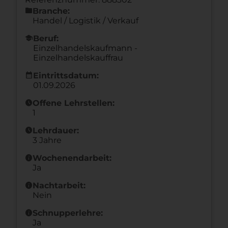
folder
Branche:
Handel / Logistik / Verkauf
school
Beruf:
Einzelhandelskaufmann -
Einzelhandelskauffrau
calendar_month
Eintrittsdatum:
01.09.2026
schedule
Offene Lehrstellen:
1
schedule
Lehrdauer:
3 Jahre
info
Wochenendarbeit:
Ja
info
Nachtarbeit:
Nein
info
Schnupperlehre:
Ja