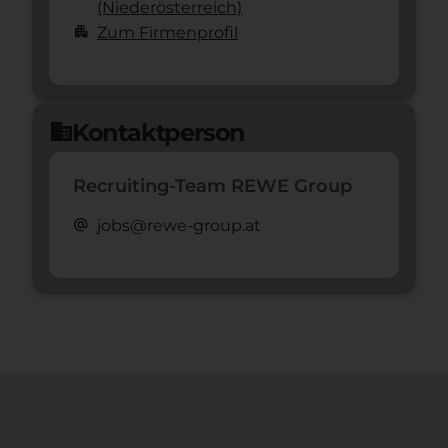
(Nieder­österreich)
apartment
Zum Firmenprofil
Kontaktperson
domain
Recruiting-Team REWE Group
alternate_email
jobs@rewe-group.at