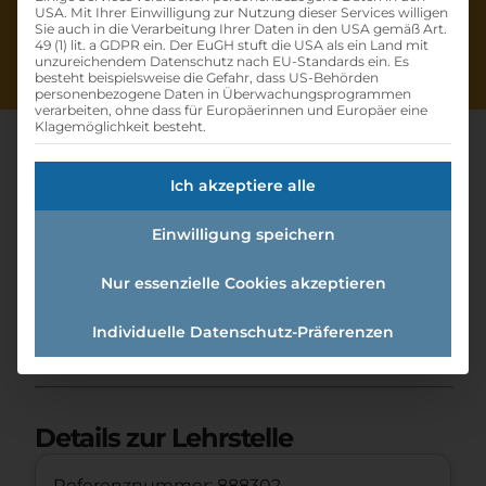
USA. Mit Ihrer Einwilligung zur Nutzung dieser Services willigen
Sie auch in die Verarbeitung Ihrer Daten in den USA gemäß Art.
49 (1) lit. a GDPR ein. Der EuGH stuft die USA als ein Land mit
unzureichendem Datenschutz nach EU-Standards ein. Es
besteht beispielsweise die Gefahr, dass US-Behörden
personenbezogene Daten in Überwachungsprogrammen
verarbeiten, ohne dass für Europäerinnen und Europäer eine
Klagemöglichkeit besteht.
Ich akzeptiere alle
Lehrling
Einwilligung speichern
Einzelhandelskaufmann:einzel
handelskauffrau
Nur essenzielle Cookies akzeptieren
Individuelle Datenschutz-Präferenzen
Home
»
Offene Lehrstellen
»
Lehrling
Einzelhandelskaufmann:Einzelhandelskauffrau
Details zur Lehrstelle
Referenznummer: 888302