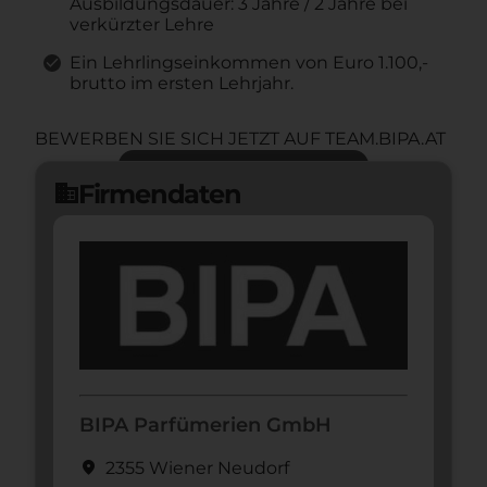
Ausbildungsdauer: 3 Jahre / 2 Jahre bei
verkürzter Lehre
Ein Lehrlingseinkommen von Euro 1.100,-
brutto im ersten Lehrjahr.
BEWERBEN SIE SICH JETZT AUF TEAM.BIPA.AT
Jetzt bewerben
arrow_forward
Firmendaten
domain
BIPA Parfümerien GmbH
location_on
2355 Wiener Neudorf