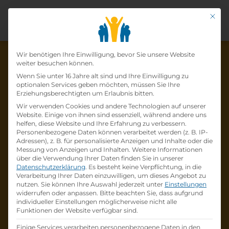
Mit di
Datenschutz-Präfer
Wir benötigen Ihre Einwilligung, bevor Sie unsere Website
weiter besuchen können.
Wenn Sie unter 16 Jahre alt sind und Ihre Einwilligung zu
optionalen Services geben möchten, müssen Sie Ihre
Die Lehrstelle wurde schon
Erziehungsberechtigten um Erlaubnis bitten.
Wir verwenden Cookies und andere Technologien auf unserer
besetzt!
Website. Einige von ihnen sind essenziell, während andere uns
helfen, diese Website und Ihre Erfahrung zu verbessern.
Personenbezogene Daten können verarbeitet werden (z. B. IP-
Die Lehrstelle
Lehrling
Adressen), z. B. für personalisierte Anzeigen und Inhalte oder die
Einzelhandelskaufmann:Einzelhandelskauffr
Messung von Anzeigen und Inhalten.
Weitere Informationen
über die Verwendung Ihrer Daten finden Sie in unserer
au
bei
BIPA Parfümerien GmbH
ist schon
Datenschutzerklärung
.
Es besteht keine Verpflichtung, in die
besetzt
.
Verarbeitung Ihrer Daten einzuwilligen, um dieses Angebot zu
nutzen.
Sie können Ihre Auswahl jederzeit unter
Einstellungen
widerrufen oder anpassen.
Bitte beachten Sie, dass aufgrund
Firmenprofil besuchen
individueller Einstellungen möglicherweise nicht alle
Funktionen der Website verfügbar sind.
Andere Lehrstelle suchen
Einige Services verarbeiten personenbezogene Daten in den