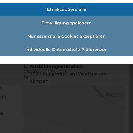
:einzelhandelskauffrau
Ich akzeptiere alle
Einwilligung speichern
skaufmann:Einzelhandelskauffrau
Nur essenzielle Cookies akzeptieren
Individuelle Datenschutz-Präferenzen
Referenznummer: 888432
l
Ausbildungsstandort:
ocation_o
9020 Klagenfurt am Wörthersee,
n
Kärnten
u
en:
t: