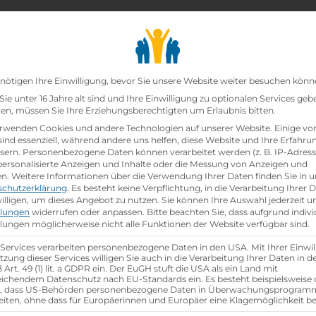
chair_alt
search
school
Lehrbetriebe
Lehrstellen Finden
Lehrb
Datenschutz-Präfer
nötigen Ihre Einwilligung, bevor Sie unsere Website weiter besuchen könn
ie unter 16 Jahre alt sind und Ihre Einwilligung zu optionalen Services geb
n, müssen Sie Ihre Erziehungsberechtigten um Erlaubnis bitten.
zt!
rwenden Cookies und andere Technologien auf unserer Website. Einige vo
sind essenziell, während andere uns helfen, diese Website und Ihre Erfahru
sern.
Personenbezogene Daten können verarbeitet werden (z. B. IP-Adresse
nzelhandelskauffrau
bei
BIPA Parfümerien GmbH
ist
 personalisierte Anzeigen und Inhalte oder die Messung von Anzeigen und
en.
Weitere Informationen über die Verwendung Ihrer Daten finden Sie in u
schutzerklärung
.
Es besteht keine Verpflichtung, in die Verarbeitung Ihrer 
hen
illigen, um dieses Angebot zu nutzen.
Sie können Ihre Auswahl jederzeit u
llungen
widerrufen oder anpassen.
Bitte beachten Sie, dass aufgrund indivi
llungen möglicherweise nicht alle Funktionen der Website verfügbar sind.
 Services verarbeiten personenbezogene Daten in den USA. Mit Ihrer Einwil
tzung dieser Services willigen Sie auch in die Verarbeitung Ihrer Daten in 
Art. 49 (1) lit. a GDPR ein. Der EuGH stuft die USA als ein Land mit
ichendem Datenschutz nach EU-Standards ein. Es besteht beispielsweise 
r, dass US-Behörden personenbezogene Daten in Überwachungsprogra
eiten, ohne dass für Europäerinnen und Europäer eine Klagemöglichkeit be