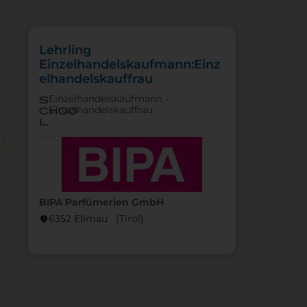
Lehrling
Einzelhandelskaufmann:Einz
elhandelskauffrau
Einzelhandelskaufmann -
s
Einzelhandelskauffrau
choo
l
BIPA Parfümerien GmbH
6352 Ellmau (Tirol)
location_on