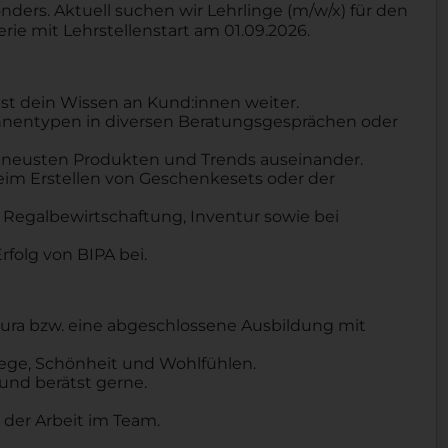
ers. Aktuell suchen wir Lehrlinge (m/w/x) für den
ie mit Lehrstellenstart am 01.09.2026.
st dein Wissen an Kund:innen weiter.
innentypen in diversen Beratungsgesprächen oder
 neusten Produkten und Trends auseinander.
 beim Erstellen von Geschenkesets oder der
er Regalbewirtschaftung, Inventur sowie bei
olg von BIPA bei.
tura bzw. eine abgeschlossene Ausbildung mit
lege, Schönheit und Wohlfühlen.
nd berätst gerne.
 der Arbeit im Team.