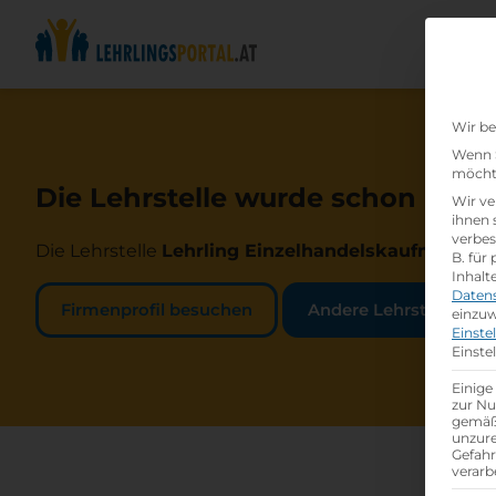
Wir be
Wenn S
möchte
Die Lehrstelle wurde schon beset
Wir ve
ihnen 
verbes
Die Lehrstelle
Lehrling Einzelhandelskaufmann:Ei
B. für
Inhalt
Daten
Firmenprofil besuchen
Andere Lehrstelle suc
einzuw
Einste
Einste
Einige
zur Nu
gemäß 
unzure
Gefah
verarb