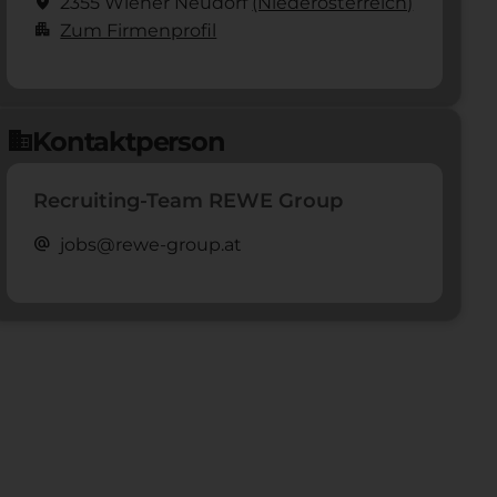
location_on
2355 Wiener Neudorf
(Nieder­österreich)
apartment
Zum Firmenprofil
Kontaktperson
domain
Recruiting-Team REWE Group
alternate_email
jobs@rewe-group.at